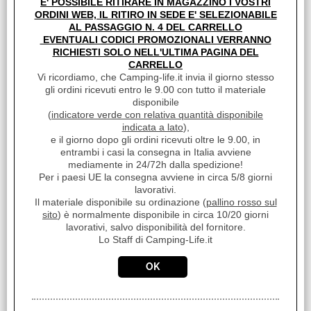
E' POSSIBILE RITIRARE IN MAGAZZINO I VOSTRI
DOMETIC NDS
ORDINI WEB, IL RITIRO IN SEDE E' SELEZIONABILE
AL PASSAGGIO N. 4 DEL CARRELLO
Sc.Camperisti Italiani Premium:
EVENTUALI CODICI PROMOZIONALI VERRANNO
SI
RICHIESTI SOLO NELL'ULTIMA PAGINA DEL
CARRELLO
Sc. Club Convenzionati:
Vi ricordiamo, che Camping-life.it invia il giorno stesso
gli ordini ricevuti entro le 9.00 con tutto il materiale
NO
disponibile
(
indicatore verde con relativa quantità disponibile
Unità di misura:
indicata a lato
),
PZ
e il giorno dopo gli ordini ricevuti oltre le 9.00, in
entrambi i casi la consegna in Italia avviene
Disponibilità:
mediamente in 24/72h dalla spedizione!
Per i paesi UE la consegna avviene in circa 5/8 giorni
Disponibile su Ordinazione in circa 10/20gg (Tempistica
lavorativi.
indicativa non vincolante)
Il materiale disponibile su ordinazione (
pallino rosso sul
Da ordinare al Fornitore 10-20gg
sito
) è normalmente disponibile in circa 10/20 giorni
lavorativi, salvo disponibilità del fornitore.
Peso:
Lo Staff di Camping-Life.it
6,000 Kg