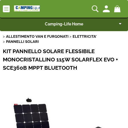
Camping-Life Home
ALLESTIMENTO VAN E FURGONATI
ELETTRICITA'
Articoli per Camper e Caravan
PANNELLI SOLARI
KIT PANNELLO SOLARE FLESSIBILE
Articoli per Furgonati e Van
MONOCRISTALLINO 115W SOLARFLEX EVO +
SCE360B MPPT BLUETOOTH
Speciale Arredo
Campeggio e Giardino
BEST SELLER
Rimorchi
Nautica