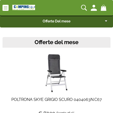
Offerte Del mese
Camping-Life Home
Offerte del mese
Articoli per Camper e Caravan
Articoli per Furgonati e Van
Speciale Arredo
Campeggio e Giardino
BEST SELLER
POLTRONA SKYE GRIGIO SCURO 0404063N.C67
Rimorchi
Sconto 26.2%