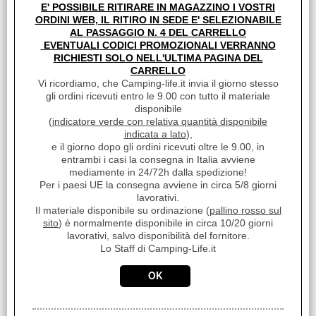
E' POSSIBILE RITIRARE IN MAGAZZINO I VOSTRI
ORDINI WEB, IL RITIRO IN SEDE E' SELEZIONABILE
AL PASSAGGIO N. 4 DEL CARRELLO
SGRASSANTE ACQUE GRIGIE CAMPING-LIFE
EVENTUALI CODICI PROMOZIONALI VERRANNO
FRESHNER PINE 2LT BY FLOW
RICHIESTI SOLO NELL'ULTIMA PAGINA DEL
€
7,40
CARRELLO
Vi ricordiamo, che Camping-life.it invia il giorno stesso
Iva inclusa
gli ordini ricevuti entro le 9.00 con tutto il materiale
disponibile
(
indicatore verde con relativa quantità disponibile
indicata a lato
),
e il giorno dopo gli ordini ricevuti oltre le 9.00, in
entrambi i casi la consegna in Italia avviene
mediamente in 24/72h dalla spedizione!
Per i paesi UE la consegna avviene in circa 5/8 giorni
lavorativi.
Il materiale disponibile su ordinazione (
pallino rosso sul
sito
) è normalmente disponibile in circa 10/20 giorni
lavorativi, salvo disponibilità del fornitore.
Lo Staff di Camping-Life.it
BATTERIA AGM GREEN POWER GP 120
€ 335,00
Sconto 16.4%