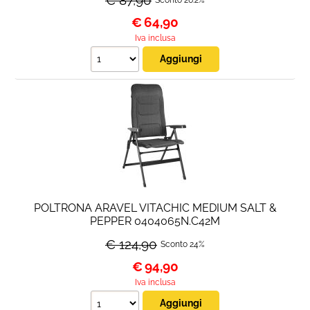
€ 87,90
€
64,90
Nautica
Iva inclusa
Fineserie e Occasioni
Convenzioni
La nostra Officina
Veicoli Pronta consegna
Lavora Con Noi
POLTRONA ARAVEL VITACHIC MEDIUM SALT &
PEPPER 0404065N.C42M
€ 124,90
Sconto 24%
€
94,90
Iva inclusa