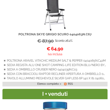
POLTRONA SKYE GRIGIO SCURO 0404063N.C67
€ 87,90
Sconto 26.2%
€
64,90
Iva inclusa
POLTRONA ARAVEL VITACHIC MEDIUM SALT & PEPPER 0404065N.C42M
SEDIA REGISTA ALU ONE SHOT CAMPING-LIFE EDITION BLU/NERO BY BRUNNER
SEDIA A OMBRELLO CRUISER NERO 0404039N.C03
SEDIA CON BRACCIOLI RAPTOR RECLINER APERTURA A OMBRELLO 0404050N.C20
TAVOLO ALLUMINIO PIEGHEVOLE SILVER GAP LESS 6P 140 X 81 0406077N
Elenco completo »
RSS
I + venduti