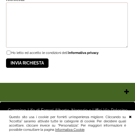
Ho letto ed accetto le condizioni dell'
informativa privacy
Chi Siamo
Contatti e Orari
Camping-Life di Ferrari Alberto, Negozio e Uffici Via Polesine
Pagamenti
16 25125 Brescia (BS) Magazzino Via Friuli 3 25125 Brescia (BS)
Questo sito usa i cookie per fornirti un'esperienza migliore. Cliccando su
Italia P.I.03411250982 info@camping-life.it tel.3887818400
"Accetta" saranno attivate tutte le categorie di cookie. Per decidere quali
Spedizioni
accettare, cliccare invece su "Personalizza". Per maggiori informazioni è
Recesso e Condizioni
possibile consultare la pagina
Informativa Cookie
.