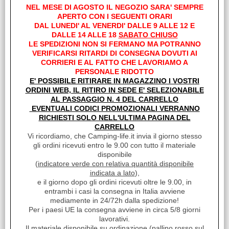
NEL MESE DI AGOSTO IL NEGOZIO SARA' SEMPRE
APERTO CON I SEGUENTI ORARI
GONFIABILI
DAL LUNEDI' AL VENERDI' DALLE 9 ALLE 12 E
DALLE 14 ALLE 18
SABATO CHIUSO
LE SPEDIZIONI NON SI FERMANO MA POTRANNO
VERIFICARSI RITARDI DI CONSEGNA DOVUTI AI
CORRIERI E AL FATTO CHE LAVORIAMO A
PERSONALE RIDOTTO
E' POSSIBILE RITIRARE IN MAGAZZINO I VOSTRI
ORDINI WEB, IL RITIRO IN SEDE E' SELEZIONABILE
AL PASSAGGIO N. 4 DEL CARRELLO
EVENTUALI CODICI PROMOZIONALI VERRANNO
LINEA ANIMALI
RICHIESTI SOLO NELL'ULTIMA PAGINA DEL
CARRELLO
Vi ricordiamo, che Camping-life.it invia il giorno stesso
gli ordini ricevuti entro le 9.00 con tutto il materiale
disponibile
(
indicatore verde con relativa quantità disponibile
indicata a lato
),
e il giorno dopo gli ordini ricevuti oltre le 9.00, in
entrambi i casi la consegna in Italia avviene
mediamente in 24/72h dalla spedizione!
PRODOTTI BRUNNER
Per i paesi UE la consegna avviene in circa 5/8 giorni
lavorativi.
Il materiale disponibile su ordinazione (
pallino rosso sul