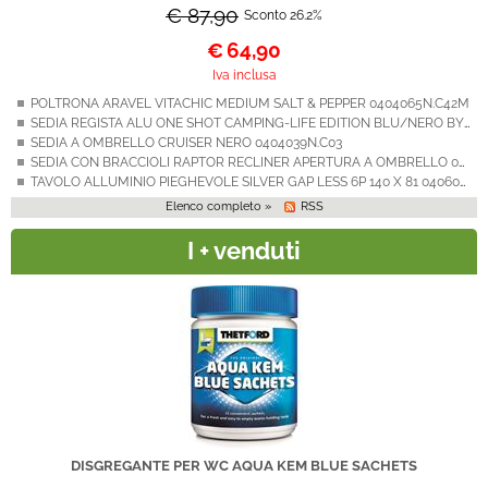
€ 87,90
Sconto 26.2%
€
64,90
Iva inclusa
POLTRONA ARAVEL VITACHIC MEDIUM SALT & PEPPER 0404065N.C42M
SEDIA REGISTA ALU ONE SHOT CAMPING-LIFE EDITION BLU/NERO BY BRUNNER
SEDIA A OMBRELLO CRUISER NERO 0404039N.C03
SEDIA CON BRACCIOLI RAPTOR RECLINER APERTURA A OMBRELLO 0404050N.C20
TAVOLO ALLUMINIO PIEGHEVOLE SILVER GAP LESS 6P 140 X 81 0406077N
Elenco completo »
RSS
I + venduti
DISGREGANTE PER WC AQUA KEM BLUE SACHETS