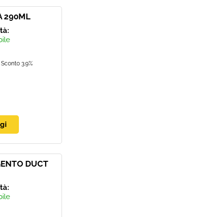
A 290ML
ità:
bile
Sconto 3.9%
GENTO DUCT
ità:
bile