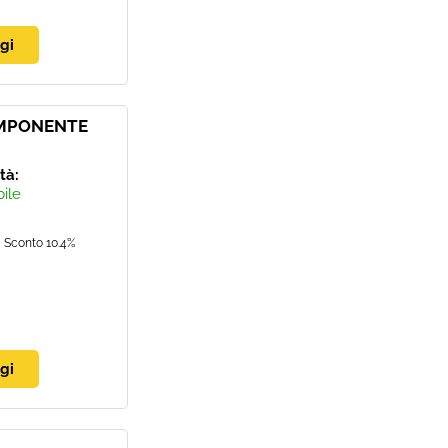
OMPONENTE
ità:
bile
Sconto 10.4%