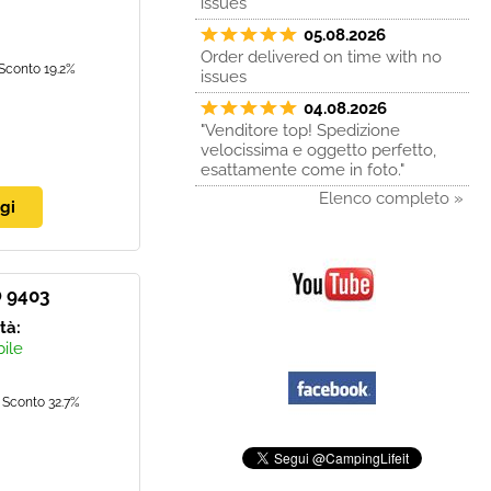
issues
05.08.2026
Order delivered on time with no
Sconto 19.2%
issues
04.08.2026
"Venditore top! Spedizione
velocissima e oggetto perfetto,
esattamente come in foto."
Elenco completo »
 9403
ità:
bile
Sconto 32.7%