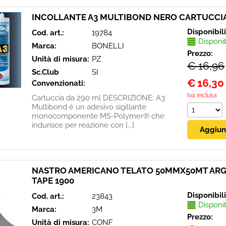
INCOLLANTE A3 MULTIBOND NERO CARTUCCI
Disponibil
Cod. art.:
19784
Disponi
Marca:
BONELLI
Prezzo:
Unità di misura:
PZ
€ 16,96
Sc.Club
SI
€
16,30
Convenzionati:
Iva inclusa
Cartuccia da 290 ml DESCRIZIONE: A3
Multibond è un adesivo sigillante
monocomponente MS-Polymer® che
indurisce per reazione con [...]
NASTRO AMERICANO TELATO 50MMX50MT AR
TAPE 1900
Disponibil
Cod. art.:
23843
Disponi
Marca:
3M
Prezzo:
Unità di misura:
CONF