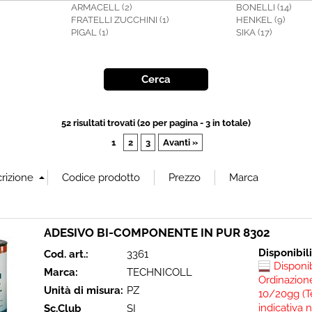
ARMACELL (2)
BONELLI (14)
FRATELLI ZUCCHINI (1)
HENKEL (9)
PIGAL (1)
SIKA (17)
52 risultati trovati (20 per pagina - 3 in totale)
1
2
3
Avanti »
ADESIVO BI-COMPONENTE IN PUR 8302
Disponibil
Cod. art.:
3361
Disponi
Marca:
TECHNICOLL
Ordinazione
Unità di misura:
PZ
10/20gg (T
indicativa 
Sc.Club
SI