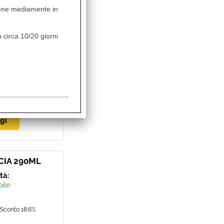
 in circa
vviene mediamente in
empistica
non
 circa 10/20 giorni
Sconto 4.8%
CIA 290ML
ità:
bile
Sconto 18.6%