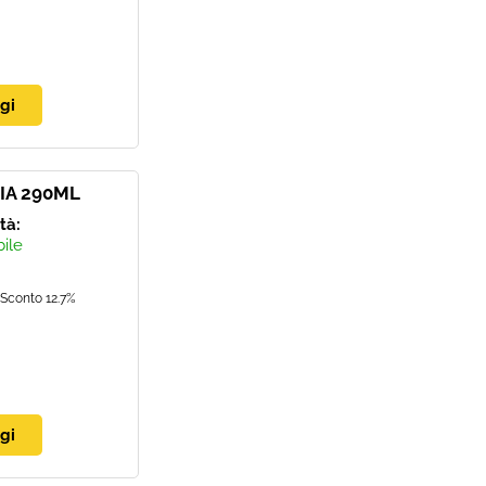
IA 290ML
ità:
bile
Sconto 12.7%