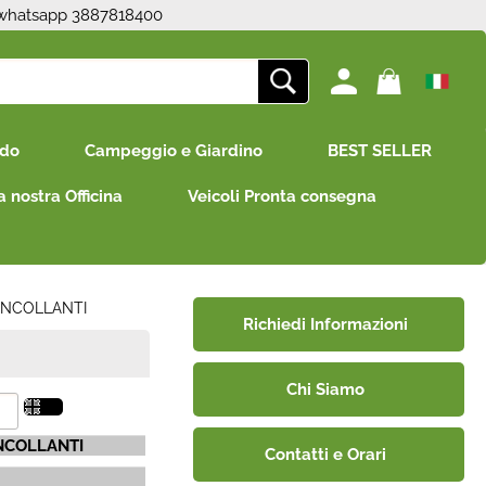
 whatsapp 3887818400
ono già registrato
Sono un nuovo cliente
edo
Campeggio e Giardino
BEST SELLER
mpletare l'ordine inserisci
Se non sei ancora registrato sul
e utente e la password e
nostro sito clicca sul pulsante
a nostra Officina
Veicoli Pronta consegna
icca sul pulsante "Accedi"
"Registrati"
E-mail:
Password:
 INCOLLANTI
Richiedi Informazioni
Chi Siamo
i perso la password?
INCOLLANTI
Contatti e Orari