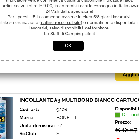
(
indicatore verde con relativa quantità disponibile indicata a lato
),
Ordinazione
i ordini ricevuti oltre le 9.00, in entrambi i casi la consegna in Italia a
Unità di misura:
ML
10/20gg (T
24/72h dalla spedizione!
indicativa 
Sc.Club
SI
Per i paesi UE la consegna avviene in circa 5/8 giorni lavorativi.
vincolante)
Convenzionati:
ibile su ordinazione (
pallino rosso sul sito
) è normalmente disponibile in
Prezzo:
lavorativi, salvo disponibilità del fornitore.
Elevata forza autoadesiva Adesivi per
Lo Staff di Camping-Life.it
€ 34,04
legno, metallo, plastica, feltro, gomma e
schiume Campo di temperatura da -20° a +
€
32,40
80°. Non attacca la [...]
Iva inclusa
INCOLLANTE A3 MULTIBOND BIANCO CARTUC
Disponibil
Cod. art.:
9208
Disponi
Marca:
BONELLI
Prezzo:
Unità di misura:
PZ
€ 18,67
Sc.Club
SI