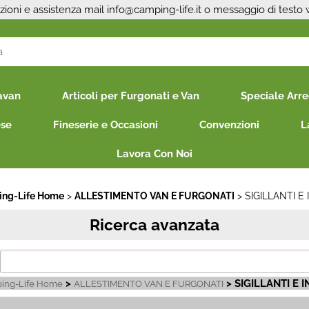
zioni e assistenza mail
info@camping-life.it
o messaggio di testo
S
avan
Articoli per Furgonati e Van
Speciale Arr
Per co
il nom
ese
Fineserie e Occasioni
Convenzioni
L
poi cl
Lavora Con Noi
ng-Life Home
ALLESTIMENTO VAN E FURGONATI
SIGILLANTI E
Ricerca avanzata
Ha
>
> SIGILLANTI E 
ing-Life Home
ALLESTIMENTO VAN E FURGONATI