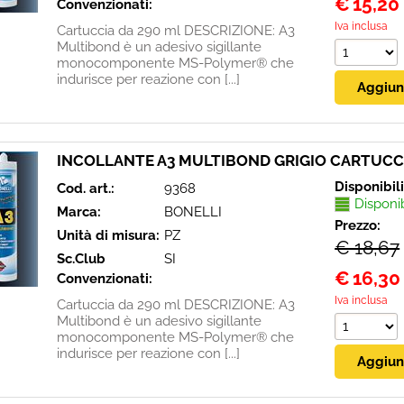
€
15,20
Convenzionati:
Iva inclusa
Cartuccia da 290 ml DESCRIZIONE: A3
Multibond è un adesivo sigillante
monocomponente MS-Polymer® che
indurisce per reazione con [...]
INCOLLANTE A3 MULTIBOND GRIGIO CARTUCC
Disponibil
Cod. art.:
9368
Disponi
Marca:
BONELLI
Prezzo:
Unità di misura:
PZ
€ 18,67
Sc.Club
SI
€
16,30
Convenzionati:
Iva inclusa
Cartuccia da 290 ml DESCRIZIONE: A3
Multibond è un adesivo sigillante
monocomponente MS-Polymer® che
indurisce per reazione con [...]