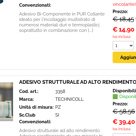
vincolante)
Convenzionati:
Prezzo:
Adesivo Bi-Componente in PUR Collante
€ 18,45
ideato per l'incollaggio multistrato di
numerosi materiali duri e termoplastici,
€
14,90
soprattutto in combinazione con [...]
Iva inclusa
ADESIVO STRUTTURALE AD ALTO RENDIMENTO
Disponibil
Cod. art.:
3358
Disponi
Marca:
TECHNICOLL
Prezzo:
Unità di misura:
PZ
€ 58,56
Sc.Club
SI
€
39,40
Convenzionati:
Iva inclusa
Adesivo strutturale ad alto rendimento