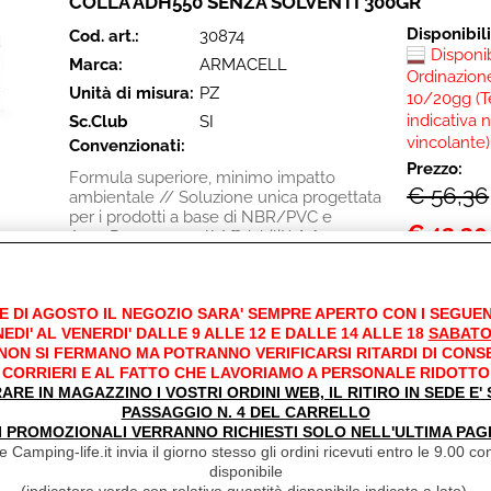
COLLA ADH550 SENZA SOLVENTI 300GR
Disponibil
Cod. art.:
30874
Disponi
Marca:
ARMACELL
Ordinazione
Unità di misura:
PZ
10/20gg (T
indicativa 
Sc.Club
SI
vincolante)
Convenzionati:
Prezzo:
Formula superiore, minimo impatto
€ 56,36
ambientale // Soluzione unica progettata
per i prodotti a base di NBR/PVC e
€
42,30
ArmaPrene nero // Affidabilità [...]
Iva inclusa
E DI AGOSTO IL NEGOZIO SARA' SEMPRE APERTO CON I SEGUEN
EDI' AL VENERDI' DALLE 9 ALLE 12 E DALLE 14 ALLE 18
SABATO
 NON SI FERMANO MA POTRANNO VERIFICARSI RITARDI DI CONS
CORRIERI E AL FATTO CHE LAVORIAMO A PERSONALE RIDOTTO
RARE IN MAGAZZINO I VOSTRI ORDINI WEB, IL RITIRO IN SEDE E
PASSAGGIO N. 4 DEL CARRELLO
COLLA SPRAY SCOTCH-WELD 90
I PROMOZIONALI VERRANNO RICHIESTI SOLO NELL'ULTIMA PAG
 Camping-life.it invia il giorno stesso gli ordini ricevuti entro le 9.00 con
Disponibil
Cod. art.:
23844
disponibile
Disponi
Marca:
3M