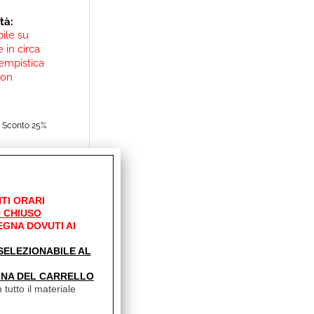
ità:
bile su
 in circa
empistica
non
Sconto 25%
TI ORARI
 CHIUSO
EGNA DOVUTI AI
' SELEZIONABILE AL
INA DEL CARRELLO
 tutto il materiale
ità:
bile su