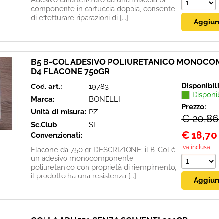
Adesivo caratterizzato da una miscela bi-
componente in cartuccia doppia, consente
di effetturare riparazioni di [...]
B5 B-COL ADESIVO POLIURETANICO MONOC
D4 FLACONE 750GR
Disponibil
Cod. art.:
19783
Disponi
Marca:
BONELLI
Prezzo:
Unità di misura:
PZ
€ 20,86
Sc.Club
SI
€
18,70
Convenzionati:
Iva inclusa
Flacone da 750 gr DESCRIZIONE: il B-Col è
un adesivo monocomponente
poliuretanico con proprietà di riempimento,
il prodotto ha una resistenza [...]