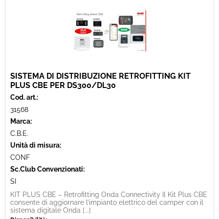
SISTEMA DI DISTRIBUZIONE RETROFITTING KIT
PLUS CBE PER DS300/DL30
Cod. art.:
31568
Marca:
C.B.E.
Unità di misura:
CONF
Sc.Club Convenzionati:
SI
KIT PLUS CBE – Retrofitting Onda Connectivity Il Kit Plus CBE
consente di aggiornare l’impianto elettrico del camper con il
sistema digitale Onda [...]