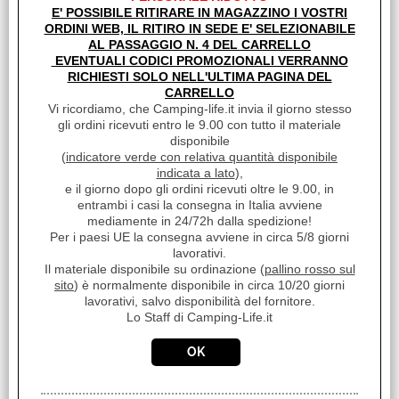
E' POSSIBILE RITIRARE IN MAGAZZINO I VOSTRI
Sc.Club Convenzionati:
ORDINI WEB, IL RITIRO IN SEDE E' SELEZIONABILE
SI
AL PASSAGGIO N. 4 DEL CARRELLO
EVENTUALI CODICI PROMOZIONALI VERRANNO
Sistema completo Sistema completo di comando e controllo
RICHIESTI SOLO NELL'ULTIMA PAGINA DEL
per impiantistica elettrica 12V dell'autocaravan.
Caratteristiche e funzioni [...]
CARRELLO
Vi ricordiamo, che Camping-life.it invia il giorno stesso
Disponibilità:
gli ordini ricevuti entro le 9.00 con tutto il materiale
Disponibile
disponibile
Prezzo:
(
indicatore verde con relativa quantità disponibile
€
1.141,20
indicata a lato
),
Iva inclusa
e il giorno dopo gli ordini ricevuti oltre le 9.00, in
entrambi i casi la consegna in Italia avviene
mediamente in 24/72h dalla spedizione!
Per i paesi UE la consegna avviene in circa 5/8 giorni
lavorativi.
Il materiale disponibile su ordinazione (
pallino rosso sul
sito
) è normalmente disponibile in circa 10/20 giorni
lavorativi, salvo disponibilità del fornitore.
Lo Staff di Camping-Life.it