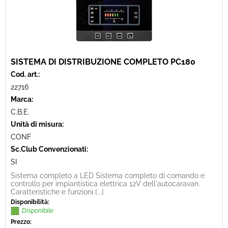
SISTEMA DI DISTRIBUZIONE COMPLETO PC180
Cod. art.:
22716
Marca:
C.B.E.
Unità di misura:
CONF
Sc.Club Convenzionati:
SI
Sistema completo a LED Sistema completo di comando e
controllo per impiantistica elettrica 12V dell'autocaravan.
Caratteristiche e funzioni [...]
Disponibilità:
Disponibile
Prezzo: