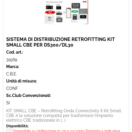
SISTEMA DI DISTRIBUZIONE RETROFITTING KIT
SMALL CBE PER DS300/DL30
Cod. art.:
31569
Marca:
C.B.E.
Unità di misura:
CONF
Sc.Club Convenzionati:
SI
KIT SMALL CBE – Retrofitting Onda Connectivity Il Kit Small
CBE è la soluzione compatta per trasformare l’impianto
elettrico CBE tradizionale in [...]
Disponibilità:
Disponibile su Ordinazione in circa 10/20gg (Tempistica indicativa