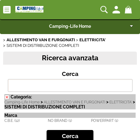
Camping-Life Home
ALLESTIMENTO VAN E FURGONATI
ELETTRICITA'
Articoli per Camper e Caravan
SISTEMI DI DISTRIBUZIONE COMPLETI
Ricerca avanzata
Articoli per Furgonati e Van
Cerca
Speciale Arredo
Campeggio e Giardino
Categoria:
>
>
>
Camping-Life Home
ALLESTIMENTO VAN E FURGONATI
ELETTRICITA'
BEST SELLER
SISTEMI DI DISTRIBUZIONE COMPLETI
Marca
C.B.E. (12)
NO BRAND (1)
POWERPART (1)
Rimorchi
Nautica