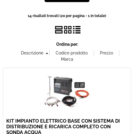
Offerte Del mese
14 risultati trovati (20 per pagina - 1 in totale)
Fineserie e Occasioni
Convenzioni
Ordina per:
La nostra Officina
Veicoli Pronta consegna
Lavora Con Noi
KIT IMPIANTO ELETTRICO BASE CON SISTEMA DI
DISTRIBUZIONE E RICARICA COMPLETO CON
SONDA ACQUA