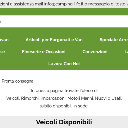
zioni e assistenza mail
info@camping-life.it
o messaggio di testo
S
avan
Articoli per Furgonati e Van
Speciale Arr
Per co
il nom
ese
Fineserie e Occasioni
Convenzioni
L
poi cl
Lavora Con Noi
li Pronta consegna
In questa pagina trovate l'eleco di
Veicoli, Rimorchi, Imbarcazioni, Motori Marini, Nuovi o Usati,
subito disponibili in sede.
Ha
Veicoli Disponibili