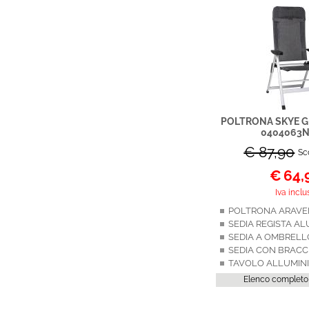
POLTRONA SKYE G
0404063N
€ 87,90
Sc
€
64,
Iva inclu
Elenco completo