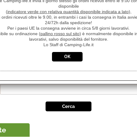
 Camping-life.it invia il giorno stesso gli ordini ricevuti entro le 9.00 con
ARUANA 40 Affidabile, leggero e facile da usare,
Prezzo:
disponibile
questo 3 cilindri da 747 cc integra il sistema di
€ 6.96
(
indicatore verde con relativa quantità disponibile indicata a lato
),
iniezione elettronica del carburante che coniuga
i ordini ricevuti oltre le 9.00, in entrambi i casi la consegna in Italia a
[...]
€
4.50
24/72h dalla spedizione!
Per i paesi UE la consegna avviene in circa 5/8 giorni lavorativi.
Iva inclusa
ibile su ordinazione (
pallino rosso sul sito
) è normalmente disponibile in
lavorativi, salvo disponibilità del fornitore.
Lo Staff di Camping-Life.it
Ricerca avanzata
te