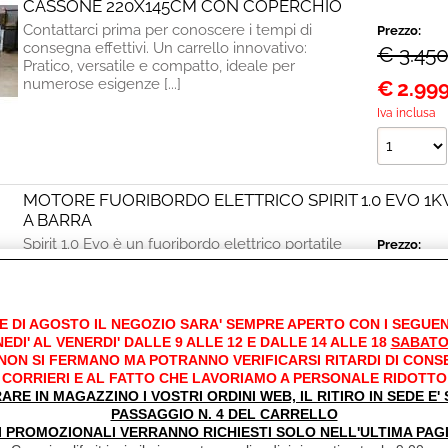
CASSONE 220X145CM CON COPERCHIO
Contattarci prima per conoscere i tempi di
Prezzo:
consegna effettivi. Un carrello innovativo:
€ 3.45
Pratico, versatile e compatto, ideale per
numerose esigenze [...]
€
2.99
Iva inclusa
MOTORE FUORIBORDO ELETTRICO SPIRIT 1.0 EVO 1K
A BARRA
Spirit 1.0 Evo è un fuoribordo elettrico portatile
Prezzo:
3HP realizzato per gommoni, barche da pesca e
€ 2.66
barche a vela. È dotato di una grande batteria al
[...]
€
2.09
E DI AGOSTO IL NEGOZIO SARA' SEMPRE APERTO CON I SEGUEN
Iva inclusa
EDI' AL VENERDI' DALLE 9 ALLE 12 E DALLE 14 ALLE 18
SABATO
 NON SI FERMANO MA POTRANNO VERIFICARSI RITARDI DI CONS
CORRIERI E AL FATTO CHE LAVORIAMO A PERSONALE RIDOTTO
RARE IN MAGAZZINO I VOSTRI ORDINI WEB, IL RITIRO IN SEDE E
MOTORE FUORIBORDO 4T 40CV ARUANA PIEDE L AVV
PASSAGGIO N. 4 DEL CARRELLO
I PROMOZIONALI VERRANNO RICHIESTI SOLO NELL'ULTIMA PAG
TELECOMANDI POWER TRIM/TILT