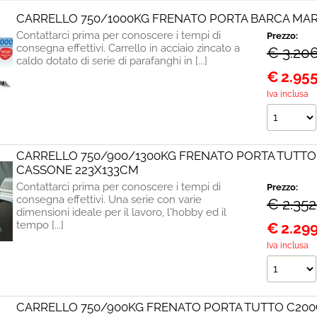
CARRELLO 750/1000KG FRENATO PORTA BARCA MARI
Contattarci prima per conoscere i tempi di
Prezzo:
consegna effettivi. Carrello in acciaio zincato a
€ 3.20
caldo dotato di serie di parafanghi in [...]
€
2.95
Iva inclusa
CARRELLO 750/900/1300KG FRENATO PORTA TUTTO 
CASSONE 223X133CM
Contattarci prima per conoscere i tempi di
Prezzo:
consegna effettivi. Una serie con varie
€ 2.352
dimensioni ideale per il lavoro, l'hobby ed il
tempo [...]
€
2.29
Iva inclusa
CARRELLO 750/900KG FRENATO PORTA TUTTO C200