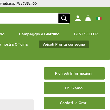
 whatsapp 3887818400
ono già registrato
Sono un nuovo cliente
edo
Campeggio e Giardino
BEST SELLER
mpletare l'ordine inserisci
Se non sei ancora registrato sul
e utente e la password e
nostro sito clicca sul pulsante
a nostra Officina
Veicoli Pronta consegna
icca sul pulsante "Accedi"
"Registrati"
E-mail:
Password:
Richiedi Informazioni
Chi Siamo
i perso la password?
Contatti e Orari