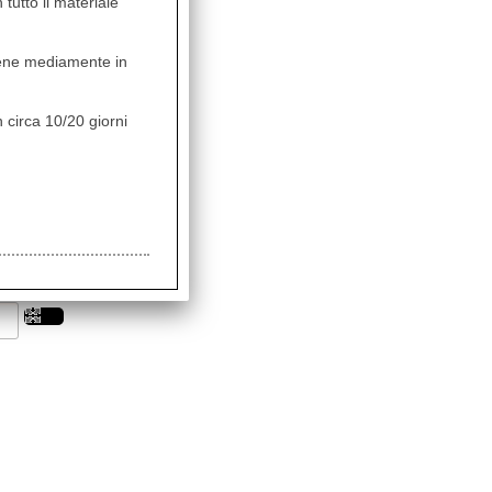
 tutto il materiale
8,00
Sconto 35.4%
vviene mediamente in
0,00
 circa 10/20 giorni
RSS