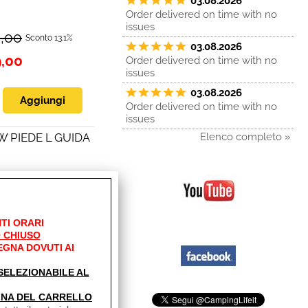
03.08.2026
Order delivered on time with no
issues
0,00
Sconto 13.1%
03.08.2026
9,00
Order delivered on time with no
issues
03.08.2026
Order delivered on time with no
issues
W PIEDE L GUIDA
Elenco completo »
4,00
Sconto 21.5%
0,00
TI ORARI
 CHIUSO
EGNA DOVUTI AI
' SELEZIONABILE AL
.EL. SCATOLA
INA DEL CARRELLO