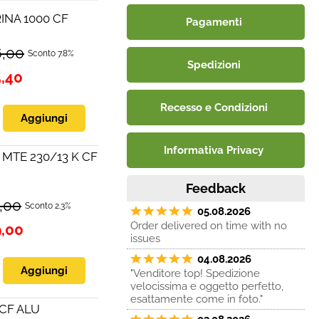
NA 1000 CF
Pagamenti
6,00
Sconto 7.8%
Spedizioni
5,40
Recesso e Condizioni
Informativa Privacy
MTE 230/13 K CF
Feedback
,00
Sconto 2.3%
05.08.2026
Order delivered on time with no
9,00
issues
04.08.2026
"Venditore top! Spedizione
velocissima e oggetto perfetto,
esattamente come in foto."
CF ALU