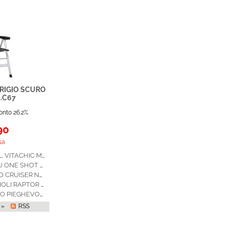
RIGIO SCURO
.C67
onto 26.2%
90
sa
POLTRONA ARAVEL VITACHIC MEDIUM SALT & PEPPER 0404065N.C42M
SEDIA REGISTA ALU ONE SHOT CAMPING-LIFE EDITION BLU/NERO BY BRUNNER
SEDIA A OMBRELLO CRUISER NERO 0404039N.C03
SEDIA CON BRACCIOLI RAPTOR RECLINER APERTURA A OMBRELLO 0404050N.C20
TAVOLO ALLUMINIO PIEGHEVOLE SILVER GAP LESS 6P 140 X 81 0406077N
 »
RSS