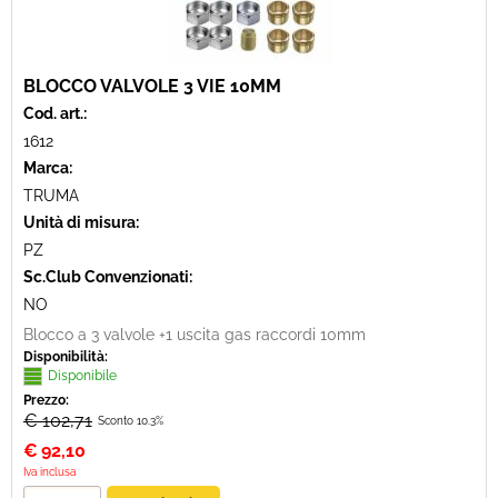
BLOCCO VALVOLE 3 VIE 10MM
Cod. art.:
1612
Marca:
TRUMA
Unità di misura:
PZ
Sc.Club Convenzionati:
NO
Blocco a 3 valvole +1 uscita gas raccordi 10mm
Disponibilità:
Disponibile
Prezzo:
€ 102,71
Sconto 10.3%
€
92,10
Iva inclusa