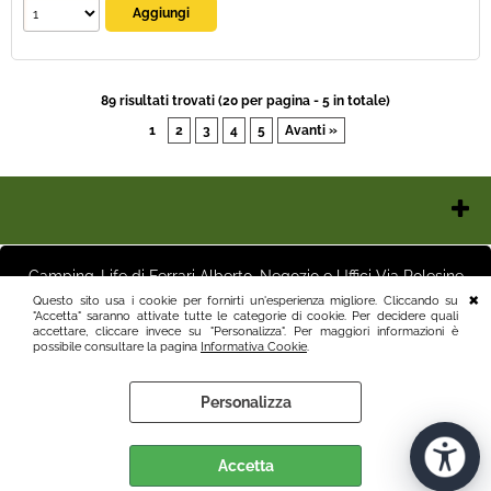
89 risultati trovati (20 per pagina - 5 in totale)
1
2
3
4
5
Avanti »
Chi Siamo
Contatti e Orari
Camping-Life di Ferrari Alberto, Negozio e Uffici Via Polesine
Pagamenti
16 25125 Brescia (BS) Magazzino Via Friuli 3 25125 Brescia (BS)
Questo sito usa i cookie per fornirti un'esperienza migliore. Cliccando su
Italia P.I.03411250982 info@camping-life.it tel.3887818400
"Accetta" saranno attivate tutte le categorie di cookie. Per decidere quali
Spedizioni
accettare, cliccare invece su "Personalizza". Per maggiori informazioni è
Recesso e Condizioni
possibile consultare la pagina
Informativa Cookie
.
Informativa Privacy
Personalizza
Informativa Cookie
Preferenze cookie
Accetta