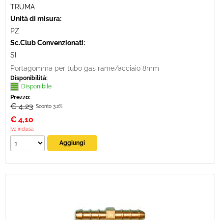
TRUMA
Unità di misura:
PZ
Sc.Club Convenzionati:
SI
Portagomma per tubo gas rame/acciaio 8mm
Disponibilità:
Disponibile
Prezzo:
€ 4,23
Sconto 3.2%
€
4,10
Iva inclusa