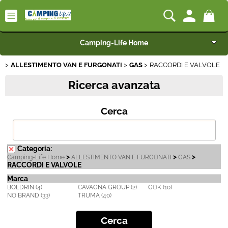
Camping-Life Home
ALLESTIMENTO VAN E FURGONATI
GAS
RACCORDI E VALVOLE
Articoli per Camper e Caravan
Ricerca avanzata
Articoli per Furgonati e Van
Cerca
Speciale Arredo
Campeggio e Giardino
Categoria:
>
>
>
Camping-Life Home
ALLESTIMENTO VAN E FURGONATI
GAS
RACCORDI E VALVOLE
BEST SELLER
Marca
BOLDRIN (4)
CAVAGNA GROUP (2)
GOK (10)
NO BRAND (33)
TRUMA (40)
Rimorchi
Nautica