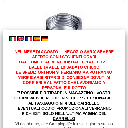
NEL MESE DI AGOSTO IL NEGOZIO SARA' SEMPRE
APERTO CON I SEGUENTI ORARI
DADO ESAGONALE PER TUBO 10MM
DAL LUNEDI' AL VENERDI' DALLE 9 ALLE 12 E
Cod. art.:
DALLE 14 ALLE 18
SABATO CHIUSO
LE SPEDIZIONI NON SI FERMANO MA POTRANNO
1631
VERIFICARSI RITARDI DI CONSEGNA DOVUTI AI
Marca:
CORRIERI E AL FATTO CHE LAVORIAMO A
TRUMA
PERSONALE RIDOTTO
E' POSSIBILE RITIRARE IN MAGAZZINO I VOSTRI
Unità di misura:
ORDINI WEB, IL RITIRO IN SEDE E' SELEZIONABILE
PZ
AL PASSAGGIO N. 4 DEL CARRELLO
Sc.Club Convenzionati:
EVENTUALI CODICI PROMOZIONALI VERRANNO
RICHIESTI SOLO NELL'ULTIMA PAGINA DEL
SI
CARRELLO
Dado esagonale per valvole e tubi 10mm
Vi ricordiamo, che Camping-life.it invia il giorno stesso