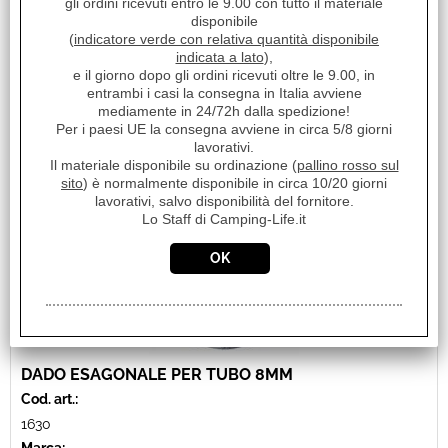
Disponibilità:
gli ordini ricevuti entro le 9.00 con tutto il materiale
Disponibile
disponibile
(
indicatore verde con relativa quantità disponibile
Prezzo:
€ 0,78
indicata a lato
),
Sconto 48.4%
e il giorno dopo gli ordini ricevuti oltre le 9.00, in
€
0,40
entrambi i casi la consegna in Italia avviene
Iva inclusa
mediamente in 24/72h dalla spedizione!
Per i paesi UE la consegna avviene in circa 5/8 giorni
lavorativi.
Il materiale disponibile su ordinazione (
pallino rosso sul
sito
) è normalmente disponibile in circa 10/20 giorni
lavorativi, salvo disponibilità del fornitore.
Lo Staff di Camping-Life.it
DADO ESAGONALE PER TUBO 8MM
Cod. art.:
1630