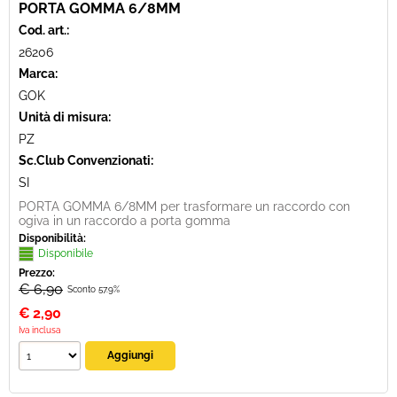
PORTA GOMMA 6/8MM
Cod. art.:
26206
Marca:
GOK
Unità di misura:
PZ
Sc.Club Convenzionati:
SI
PORTA GOMMA 6/8MM per trasformare un raccordo con
ogiva in un raccordo a porta gomma
Disponibilità:
Disponibile
Prezzo:
€ 6,90
Sconto 57.9%
€
2,90
Iva inclusa