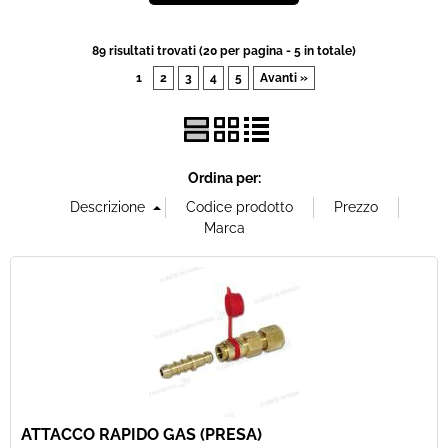
Offerte Del mese
89 risultati trovati (20 per pagina - 5 in totale)
1
2
3
4
5
Avanti »
Fineserie e Occasioni
Convenzioni
Ordina per:
La nostra Officina
Veicoli Pronta consegna
Lavora Con Noi
ATTACCO RAPIDO GAS (PRESA)