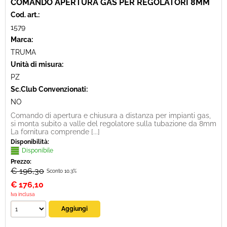
COMANDO APERTURA GAS PER REGOLATORI 8MM
Cod. art.:
1579
Marca:
TRUMA
Unità di misura:
PZ
Sc.Club Convenzionati:
NO
Comando di apertura e chiusura a distanza per impianti gas,
si monta subito a valle del regolatore sulla tubazione da 8mm
La fornitura comprende [...]
Disponibilità:
Disponibile
Prezzo:
€ 196,30
Sconto 10.3%
€
176,10
Iva inclusa