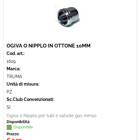
OGIVA O NIPPLO IN OTTONE 10MM
Cod. art.:
1629
Marca:
TRUMA
Unità di misura:
PZ
Sc.Club Convenzionati:
SI
Ogiva o Nipplo per tubi e valvole gas mm10
Disponibilità:
Disponibile
Prezzo:
€
0,90