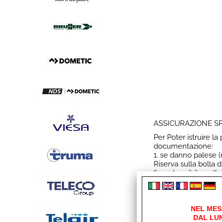
ASSICURAZIONE SPE
Per Poter istruire l
documentazione:
1. se danno palese (r
Riserva sulla bolla
firma leggibile - al
con dettaglio e quan
2. se danno Occulto 
Entro 6 giorni dalla
leggibile e firmato 
NEL MES
lettera di vettura co
DAL LUN