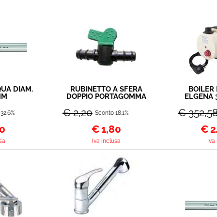
UA DIAM.
RUBINETTO A SFERA
BOILER
MM
DOPPIO PORTAGOMMA
ELGENA 3
10MM
2
€ 2,20
€ 352,5
 32.6%
Sconto 18.1%
40
€
1,80
€
2
sa
Iva inclusa
Iva