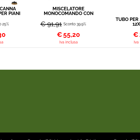
 CANNA
MISCELATORE
PER PIANI
MONOCOMANDO CON
DOCCIA ESTRAIBILE
TUBO PER
€ 91,91
12
o 25%
Sconto 39.9%
30
€
55,20
€
sa
Iva inclusa
Iva