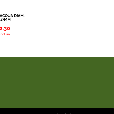
 ACQUA DIAM.
X17MM
2,30
 inclusa