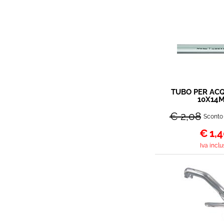
TUBO PER ACQ
10X14
€ 2,08
Sconto
€
1,
Iva inclu