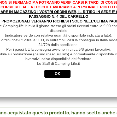
 NON SI FERMANO MA POTRANNO VERIFICARSI RITARDI DI CONS
no palese sia nel caso di danno occulto, dovrà essere allegata an
CORRIERI E AL FATTO CHE LAVORIAMO A PERSONALE RIDOTTO
evitore (oppure del mittente solo nel caso di spedizione rifiutata da
RARE IN MAGAZZINO I VOSTRI ORDINI WEB, IL RITIRO IN SEDE E
liatamente il tipo di danno subito dalla merce e la precisa identifi
PASSAGGIO N. 4 DEL CARRELLO
iamo la necessità che la merce oggetto di danneggiamento resti a
I PROMOZIONALI VERRANNO RICHIESTI SOLO NELL'ULTIMA PAG
azione per eventuali perizie fino all'avvenuta liquidazione del sini
 Camping-life.it invia il giorno stesso gli ordini ricevuti entro le 9.00 con
ionali, (es.Eccessivo ingombro o possibili incidenti derivanti dal
disponibile
ere accettate fotografie particolareggiate degli oggetti danneggia
(
indicatore verde con relativa quantità disponibile indicata a lato
),
ettivo. E' comunque consigliabile in ogni caso scattare fotografi
i ordini ricevuti oltre le 9.00, in entrambi i casi la consegna in Italia a
 richiesta della compagnia di assicurazione.
24/72h dalla spedizione!
Per i paesi UE la consegna avviene in circa 5/8 giorni lavorativi.
APPORRE SEMPRE SULLA LETTERA DI VETTURA LA DICITURA "SI 
ibile su ordinazione (
pallino rosso sul sito
) è normalmente disponibile in
ROLLO COLLO DANNEGGIATO" ANCHE SE IL COLLO è INTEGRO
lavorativi, salvo disponibilità del fornitore.
E NELLA PROCEDURA N.1 VELOCIZZANDO E SEMPLIFICADO LA 
Lo Staff di Camping-Life.it
 DICITURA SULLA LETTERA DI VETTURA, LA SOSTITUZIONE O
 SE L'ASSICURAzIONE DI SDA ACCETTERA LA RICHIESTA E 
RATICA DA PARTE DI SDA.
di vendita ricordiamo che la merce viaggia sempre a rischio del 
si carico di eventuali danneggiamenti se non vengono rispettate le
uindi restano a totale carico del cliente.
anno acquistato questo prodotto, hanno scelto anche q