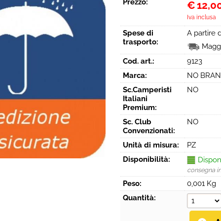
Prezzo:
€
12,0
Iva inclusa
Spese di
A partire
trasporto:
Maggi
Cod. art.:
9123
Marca:
NO BRA
Sc.Camperisti
NO
Italiani
Premium:
Sc. Club
NO
Convenzionati:
Unità di misura:
PZ
Disponibilità:
Dispon
consegna i
Peso:
0,001 Kg
Quantità: