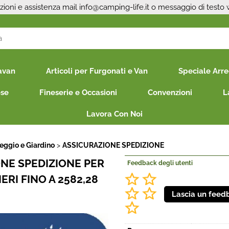
zioni e assistenza mail
info@camping-life.it
o messaggio di testo
S
avan
Articoli per Furgonati e Van
Speciale Arr
Per co
il nom
ese
Fineserie e Occasioni
Convenzioni
L
poi cl
Lavora Con Noi
ggio e Giardino
ASSICURAZIONE SPEDIZIONE
NE SPEDIZIONE PER
Feedback degli utenti
IERI FINO A 2582,28
Ha