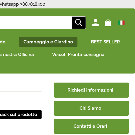
 whatsapp 3887818400
ono già registrato
Sono un nuovo cliente
edo
Campeggio e Giardino
BEST SELLER
mpletare l'ordine inserisci
Se non sei ancora registrato sul
e utente e la password e
nostro sito clicca sul pulsante
a nostra Officina
Veicoli Pronta consegna
icca sul pulsante "Accedi"
"Registrati"
E-mail:
Password:
Richiedi Informazioni
Chi Siamo
i perso la password?
Contatti e Orari