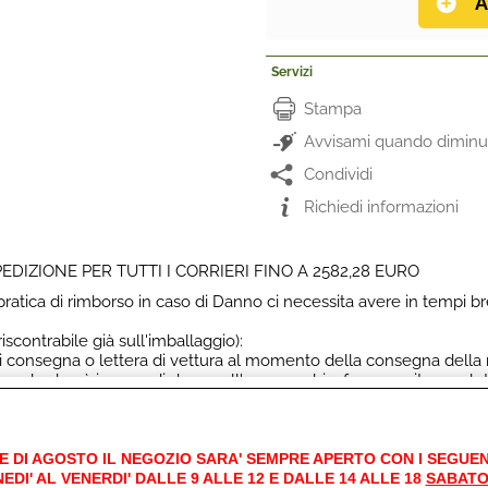
Servizi
Stampa
Avvisami quando diminui
Condividi
Richiedi informazioni
DIZIONE PER TUTTI I CORRIERI FINO A 2582,28 EURO
a pratica di rimborso in caso di Danno ci necessita avere in tempi b
iscontrabile già sull'imballaggio):
 di consegna o lettera di vettura al momento della consegna della
la quale dovrà in caso di danno all'apparecchio, fare seguito una let
tificazione del danno.
(senza tracce sull'imballaggio):
 consegna, dichiarazione con la descrizione del danno subito scri
dal destinatario obbligatoriamente sulla sua copia della bolla di c
E DI AGOSTO IL NEGOZIO SARA' SEMPRE APERTO CON I SEGUEN
n firma leggibile.
EDI' AL VENERDI' DALLE 9 ALLE 12 E DALLE 14 ALLE 18
SABATO