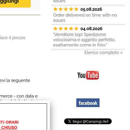
issues
05.08.2026
Order delivered on time with no
issues
04.08.2026
"Venditore top! Spedizione
sce il prezzo
velocissima e oggetto perfetto,
esattamente come in foto."
Elenco completo »
revi la seguente
 merce - con data e
tera del destinatario
tta a mano in modo
onsegna o della
TI ORARI
 CHIUSO