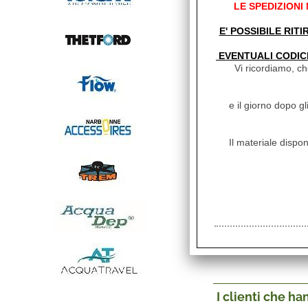
LE SPEDIZIONI
Sia nel caso di dan
dichiarazione del ric
E' POSSIBILE RITI
si specifichi dettag
danneggiati. Ricord
EVENTUALI CODIC
compagnia di Assicur
Vi ricordiamo, che
assolutamente eccezz
rottami) possono ess
stima del danno eff
e il giorno dopo gl
da presentare dietro
SI CONSIGLIA DI 
Il materiale dispon
RISERVA DI CONT
SI RIENTRA SEMPR
MANCANZA DI TALE
AVVERRANNO SOLO
CHIUSURA DELLA P
Come da condizioni 
Life.it NON PUO' far
danneggiamenti che q
I clienti che h