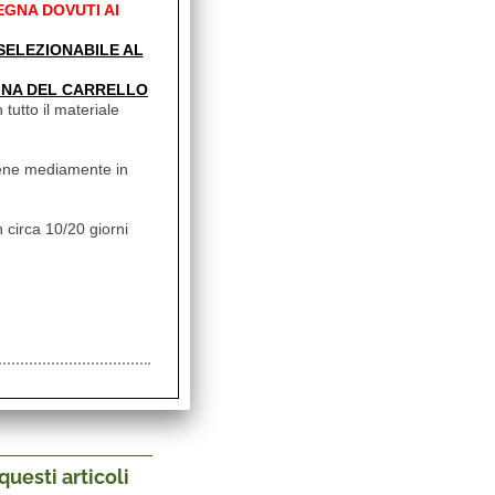
EGNA DOVUTI AI
che una
l ricevitore) in cui
' SELEZIONABILE AL
cazione degli oggetti
 disposizione della
INA DEL CARRELLO
stro. In casi
 tutto il materiale
l'accumulo di
ti che aiutino alla
e dei danneggiamenti
vviene mediamente in
RITIRA CON
 circa 10/20 giorni
, IN QUESTO MODO
PRATICA, IN
 IL RIMBORSO
COMUNUQUE DOPO
cliente e Camping-
 procedure di ritiro,
uesti articoli