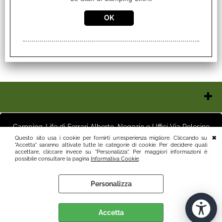
TUBI RACCORDI E IDRAULICA
Chi Siamo
Contatti e Orari
Camping-Life di Ferrari Alberto, Negozio e Uffici Via Polesine
Pagamenti
16 25125 Brescia (BS) Magazzino Via Friuli 3 25125 Brescia (BS)
Questo sito usa i cookie per fornirti un'esperienza migliore. Cliccando su
Italia P.I.03411250982 info@camping-life.it tel.3887818400
"Accetta" saranno attivate tutte le categorie di cookie. Per decidere quali
Spedizioni
accettare, cliccare invece su "Personalizza". Per maggiori informazioni è
Recesso e Condizioni
possibile consultare la pagina
Informativa Cookie
.
Informativa Privacy
Personalizza
Preferenze cookie
Accetta