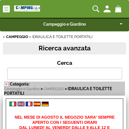
Campeggio e Giardino
CAMPEGGIO
IDRAULICA E TOILETTE PORTATILI
Camping-Life Home
Ricerca avanzata
Articoli per Camper e Caravan
Cerca
Articoli per Furgonati e Van
Speciale Arredo
Categoria:
>
> IDRAULICA E TOILETTE
Campeggio e Giardino
CAMPEGGIO
PORTATILI
BEST SELLER
Rimorchi
NEL MESE DI AGOSTO IL NEGOZIO SARA' SEMPRE
APERTO CON I SEGUENTI ORARI
Nautica
IDRAULICA E TOILETTE PORTATILI
DAL LUNEDI' AL VENERDI' DALLE 9 ALLE 12 E