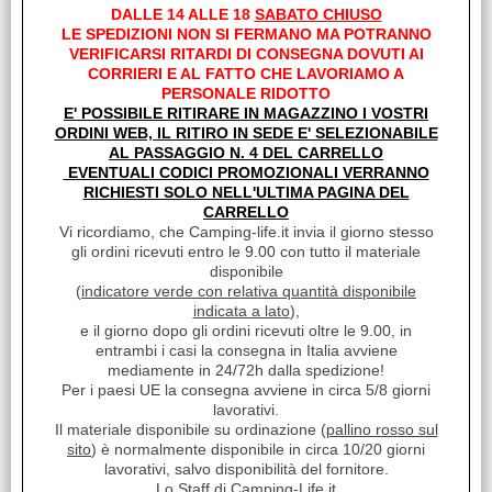
DALLE 14 ALLE 18
SABATO CHIUSO
LE SPEDIZIONI NON SI FERMANO MA POTRANNO
Offerte Del mese
VERIFICARSI RITARDI DI CONSEGNA DOVUTI AI
CORRIERI E AL FATTO CHE LAVORIAMO A
PERSONALE RIDOTTO
Fineserie e Occasioni
E' POSSIBILE RITIRARE IN MAGAZZINO I VOSTRI
ORDINI WEB, IL RITIRO IN SEDE E' SELEZIONABILE
AL PASSAGGIO N. 4 DEL CARRELLO
Convenzioni
EVENTUALI CODICI PROMOZIONALI VERRANNO
SERBATOI PORTATILI
RICHIESTI SOLO NELL'ULTIMA PAGINA DEL
CARRELLO
La nostra Officina
Vi ricordiamo, che Camping-life.it invia il giorno stesso
gli ordini ricevuti entro le 9.00 con tutto il materiale
Veicoli Pronta consegna
disponibile
(
indicatore verde con relativa quantità disponibile
indicata a lato
),
Lavora Con Noi
e il giorno dopo gli ordini ricevuti oltre le 9.00, in
entrambi i casi la consegna in Italia avviene
mediamente in 24/72h dalla spedizione!
TOILETTE E ACCESSORI
Per i paesi UE la consegna avviene in circa 5/8 giorni
lavorativi.
Il materiale disponibile su ordinazione (
pallino rosso sul
sito
) è normalmente disponibile in circa 10/20 giorni
lavorativi, salvo disponibilità del fornitore.
Lo Staff di Camping-Life.it