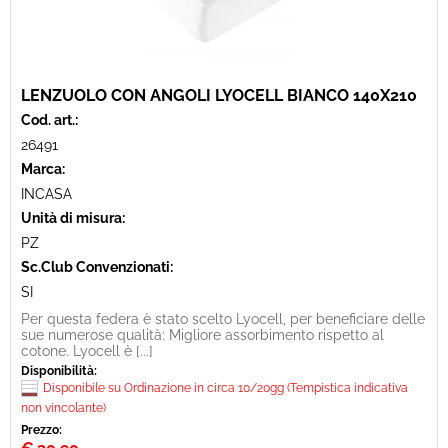
LENZUOLO CON ANGOLI LYOCELL BIANCO 140X210
Cod. art.:
26491
Marca:
INCASA
Unità di misura:
PZ
Sc.Club Convenzionati:
SI
Per questa federa è stato scelto Lyocell, per beneficiare delle
sue numerose qualità: Migliore assorbimento rispetto al
cotone. Lyocell è [...]
Disponibilità:
Disponibile su Ordinazione in circa 10/20gg (Tempistica indicativa
non vincolante)
Prezzo: