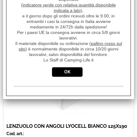
coprimaterasso impermeabile puoi dormire sonni tranquilli.
(
indicatore verde con relativa quantità disponibile
Morbido e assorbente, la [...]
indicata a lato
),
Disponibilità:
e il giorno dopo gli ordini ricevuti oltre le 9.00, in
Disponibile
entrambi i casi la consegna in Italia avviene
Prezzo:
mediamente in 24/72h dalla spedizione!
€ 20,90
Sconto 22.9%
Per i paesi UE la consegna avviene in circa 5/8 giorni
€
16,10
lavorativi.
Il materiale disponibile su ordinazione (
pallino rosso sul
Iva inclusa
sito
) è normalmente disponibile in circa 10/20 giorni
lavorativi, salvo disponibilità del fornitore.
Lo Staff di Camping-Life.it
LENZUOLO CON ANGOLI LYOCELL BIANCO 125X190
Cod. art.: