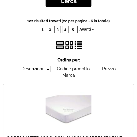
Offerte Del mese
102 risultati trovati (20 per pagina - 6 in totale)
Fineserie e Occasioni
1
2
3
4
5
Avanti »
Convenzioni
La nostra Officina
Ordina per:
Veicoli Pronta consegna
Lavora Con Noi