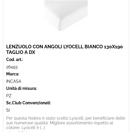
LENZUOLO CON ANGOLI LYOCELL BIANCO 130X190
TAGLIO A DX
Cod. art.:
26493
Marca:
INCASA
Unità di misura:
PZ
Sc.Club Convenzionati:
SI
Per questa federa è stato scelto Lyocell, per beneficiare delle
sue numerose qualità: Migliore assorbimento rispetto al
cotone. Lyocell è [...]