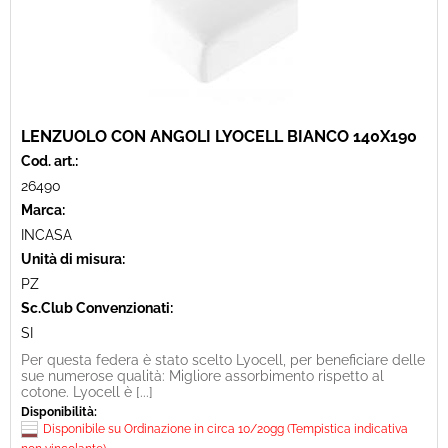
LENZUOLO CON ANGOLI LYOCELL BIANCO 140X190
Cod. art.:
26490
Marca:
INCASA
Unità di misura:
PZ
Sc.Club Convenzionati:
SI
Per questa federa è stato scelto Lyocell, per beneficiare delle
sue numerose qualità: Migliore assorbimento rispetto al
cotone. Lyocell è [...]
Disponibilità:
Disponibile su Ordinazione in circa 10/20gg (Tempistica indicativa