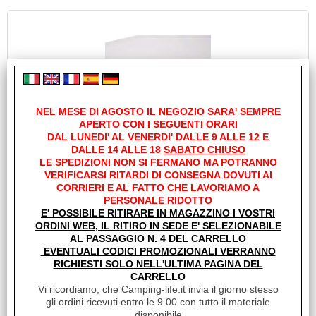
NEL MESE DI AGOSTO IL NEGOZIO SARA' SEMPRE
APERTO CON I SEGUENTI ORARI
COPRI MATERASSO CON ANGOLI IMPERMEABILE
DAL LUNEDI' AL VENERDI' DALLE 9 ALLE 12 E
85X200
DALLE 14 ALLE 18
SABATO CHIUSO
LE SPEDIZIONI NON SI FERMANO MA POTRANNO
Cod. art.:
VERIFICARSI RITARDI DI CONSEGNA DOVUTI AI
23402
CORRIERI E AL FATTO CHE LAVORIAMO A
PERSONALE RIDOTTO
Marca:
E' POSSIBILE RITIRARE IN MAGAZZINO I VOSTRI
INCASA
ORDINI WEB, IL RITIRO IN SEDE E' SELEZIONABILE
Unità di misura:
AL PASSAGGIO N. 4 DEL CARRELLO
EVENTUALI CODICI PROMOZIONALI VERRANNO
PZ
RICHIESTI SOLO NELL'ULTIMA PAGINA DEL
Sc.Club Convenzionati:
CARRELLO
SI
Vi ricordiamo, che Camping-life.it invia il giorno stesso
gli ordini ricevuti entro le 9.00 con tutto il materiale
Allunga la vita del tuo materasso e con questo
disponibile