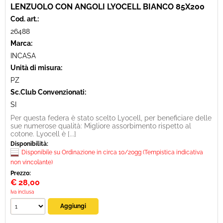
LENZUOLO CON ANGOLI LYOCELL BIANCO 85X200
Cod. art.:
26488
Marca:
INCASA
Unità di misura:
PZ
Sc.Club Convenzionati:
SI
Per questa federa è stato scelto Lyocell, per beneficiare delle
sue numerose qualità: Migliore assorbimento rispetto al
cotone. Lyocell è [...]
Disponibilità:
Disponibile su Ordinazione in circa 10/20gg (Tempistica indicativa
non vincolante)
Prezzo:
€
28,00
Iva inclusa