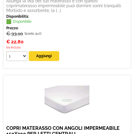
Allunga la vita del tuo materasso e con questo
coprimaterasso impermeabile puoi dormire sonni tranquilli.
Morbido e assorbente, la [...]
Disponibilità:
Disponibile
Prezzo:
€ 33,10
Sconto 31.1%
€
22,80
Iva inclusa
COPRI MATERASSO CON ANGOLI IMPERMEABILE
150X200 PER LETTI CENTRALI