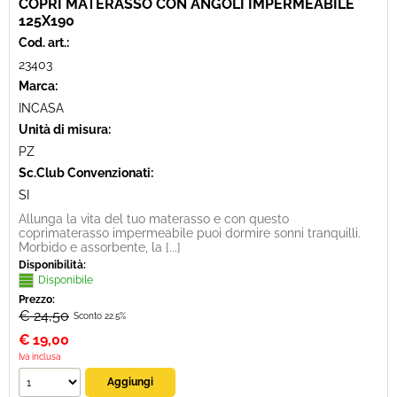
COPRI MATERASSO CON ANGOLI IMPERMEABILE
125X190
Cod. art.:
23403
Marca:
INCASA
Unità di misura:
PZ
Sc.Club Convenzionati:
SI
Allunga la vita del tuo materasso e con questo
coprimaterasso impermeabile puoi dormire sonni tranquilli.
Morbido e assorbente, la [...]
Disponibilità:
Disponibile
Prezzo:
€ 24,50
Sconto 22.5%
€
19,00
Iva inclusa