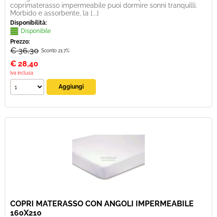
coprimaterasso impermeabile puoi dormire sonni tranquilli.
Morbido e assorbente, la [...]
Disponibilità:
Disponibile
Prezzo:
€ 36,30
Sconto 21.7%
€
28,40
Iva inclusa
COPRI MATERASSO CON ANGOLI IMPERMEABILE
160X210