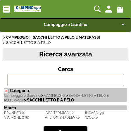
Campeggio e Giardino
CAMPEGGIO
SACCHI LETTO A PELO E MATERASSI
Camping-Life Home
SACCHI LETTO E A PELO
Ricerca avanzata
Articoli per Camper e Caravan
Cerca
Articoli per Furgonati e Van
Speciale Arredo
Categoria:
>
>
Campeggio e Giardino
CAMPEGGIO
SACCHI LETTO A PELO E
BEST SELLER
> SACCHI LETTO E A PELO
MATERASSI
Marca
BRUNNER (1)
IDEA TERMICA (2)
INCASA (91)
Rimorchi
VIA MONDO (6)
WILTON BRADLEY (1)
WOL (1)
Nautica