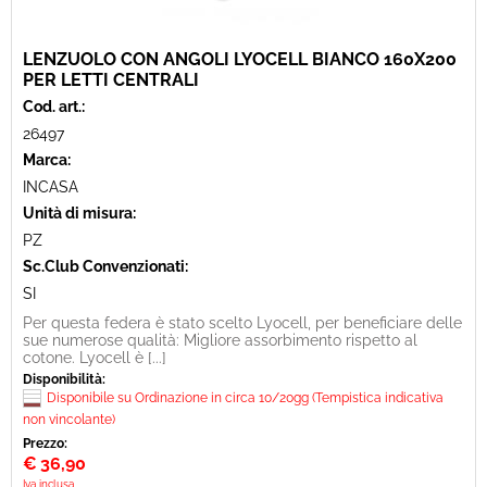
LENZUOLO CON ANGOLI LYOCELL BIANCO 160X200
PER LETTI CENTRALI
Cod. art.:
26497
Marca:
INCASA
Unità di misura:
PZ
Sc.Club Convenzionati:
SI
Per questa federa è stato scelto Lyocell, per beneficiare delle
sue numerose qualità: Migliore assorbimento rispetto al
cotone. Lyocell è [...]
Disponibilità:
Disponibile su Ordinazione in circa 10/20gg (Tempistica indicativa
non vincolante)
Prezzo:
€
36,90
Iva inclusa