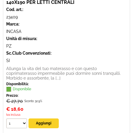
140X190 PER LETTI CENTRALI
Cod. art.:
23409
Marca:
INCASA
Unità di misura:
PZ
Sc.Club Convenzionati:
SI
Allunga la vita del tuo materasso e con questo
coprimaterasso impermeabile puoi dormire sonni tranquilli.
Morbido e assorbente, la [...]
Disponibilità:
Disponibile
Prezzo:
€ 27,70
Sconto 32.9%
€
18,60
Iva inclusa