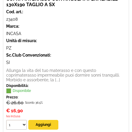
130X190 TAGLIO A SX
Cod. art.:
23408
Marca:
INCASA
Unità di misura:
PZ
Sc.Club Convenzionati:
SI
Allunga la vita del tuo materasso e con questo
coprimaterasso impermeabile puoi dormire sonni tranquilli.
Morbido e assorbente, la [...]
Disponibilità:
Disponibile
Prezzo:
€ 26,60
Sconto 36.5%
€
16,90
Iva inclusa