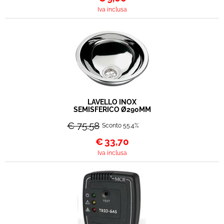
Iva inclusa
LAVELLO INOX
SEMISFERICO Ø290MM
€ 75,58
Sconto 55.4%
€
33,70
Iva inclusa