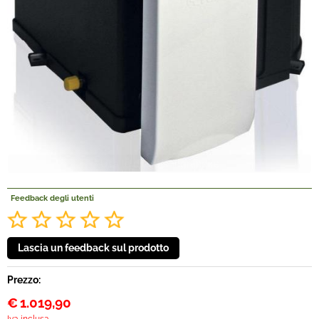
Offerte Del mese
Fineserie e Occasioni
Convenzioni
La nostra Officina
Veicoli Pronta consegna
Feedback degli utenti
Lavora Con Noi
Prezzo:
€
1.019,90