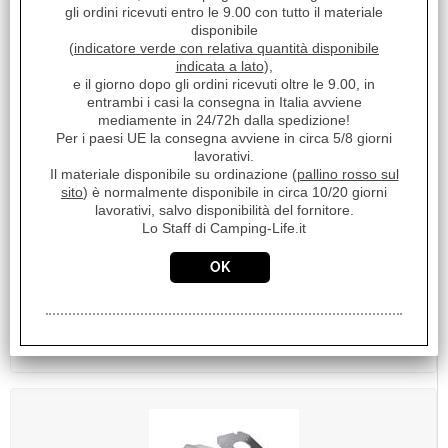
gli ordini ricevuti entro le 9.00 con tutto il materiale
disponibile
(
indicatore verde con relativa quantità disponibile
indicata a lato
),
e il giorno dopo gli ordini ricevuti oltre le 9.00, in
COPERCHIO + GRIGLIA + PIASTRA CAMINO
entrambi i casi la consegna in Italia avviene
BOILER S-3 DAL 06 RAL9010 BIANCO PURO
mediamente in 24/72h dalla spedizione!
Per i paesi UE la consegna avviene in circa 5/8 giorni
€ 81,73
Sconto 17.5%
lavorativi.
€
67,40
Il materiale disponibile su ordinazione (
pallino rosso sul
sito
) è normalmente disponibile in circa 10/20 giorni
Iva inclusa
lavorativi, salvo disponibilità del fornitore.
Lo Staff di Camping-Life.it
Disponibile