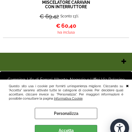
MISCELATORE CARAVAN
CON INTERRUTTORE
€ 69,42
Sconto 13%
€
60,40
Iva inclusa
Chi Siamo
Contatti e Orari
Camping-Life di Ferrari Alberto, Negozio e Uffici Via Polesine
Pagamenti
16 25125 Brescia (BS) Magazzino Via Friuli 3 25125 Brescia (BS)
Questo sito usa i cookie per fornirti un'esperienza migliore. Cliccando su
Italia P.I.03411250982 info@camping-life.it tel.3887818400
"Accetta" saranno attivate tutte le categorie di cookie. Per decidere quali
Spedizioni
accettare, cliccare invece su "Personalizza". Per maggiori informazioni è
Recesso e Condizioni
possibile consultare la pagina
Informativa Cookie
.
Informativa Privacy
Personalizza
Informativa Cookie
Preferenze cookie
Accetta