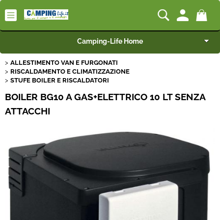
Camping-Life Home
ALLESTIMENTO VAN E FURGONATI
Articoli per Camper e Caravan
RISCALDAMENTO E CLIMATIZZAZIONE
STUFE BOILER E RISCALDATORI
Articoli per Furgonati e Van
BOILER BG10 A GAS+ELETTRICO 10 LT SENZA
ATTACCHI
Speciale Arredo
Campeggio e Giardino
BEST SELLER
Rimorchi
Nautica