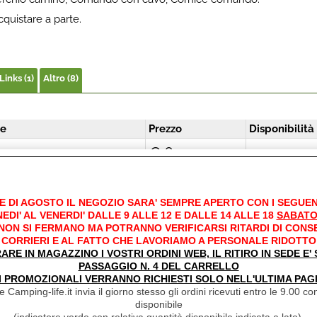
quistare a parte.
Links (1)
Altro (8)
ne
Prezzo
Disponibilità
€ 62,34
I SCARICO PER BOILER ATT.
Sconto 6.8%
MA 12MM 114 70141.02 +
Disponibil
€
58,10
ORDI PER COMBI
E DI AGOSTO IL NEGOZIO SARA' SEMPRE APERTO CON I SEGUEN
Iva inclusa
EDI' AL VENERDI' DALLE 9 ALLE 12 E DALLE 14 ALLE 18
SABATO
 NON SI FERMANO MA POTRANNO VERIFICARSI RITARDI DI CONS
Disponibil
CORRIERI E AL FATTO CHE LAVORIAMO A PERSONALE RIDOTTO
su Ordinazion
RARE IN MAGAZZINO I VOSTRI ORDINI WEB, IL RITIRO IN SEDE E
in circa
€
13,20
I SCARICO PER BOILER TT2
PASSAGGIO N. 4 DEL CARRELLO
10/20gg
TTACCO 112 4002.004
I PROMOZIONALI VERRANNO RICHIESTI SOLO NELL'ULTIMA PAG
Iva inclusa
(Tempistica
 Camping-life.it invia il giorno stesso gli ordini ricevuti entro le 9.00 con
indicativa non
disponibile
vincolante)