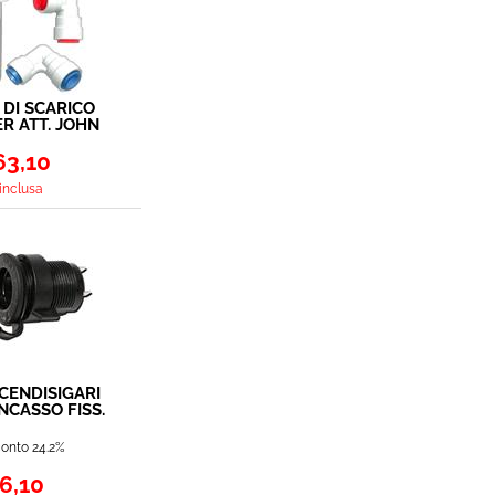
 DI SCARICO
ER ATT. JOHN
 12MM 114
 KIT RACCORDI
63,10
 COMBI
 inclusa
CENDISIGARI
NCASSO FISS.
IERA 20A
onto 24.2%
6,10