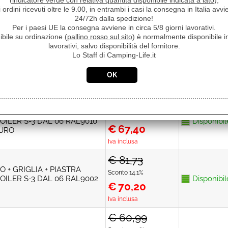
(
indicatore verde con relativa quantità disponibile indicata a lato
),
i ordini ricevuti oltre le 9.00, in entrambi i casi la consegna in Italia a
I SCARICO PER BOILER ATT.
24/72h dalla spedizione!
€
63,10
T 12MM 114 70142.05 + KIT
Disponibil
Per i paesi UE la consegna avviene in circa 5/8 giorni lavorativi.
Iva inclusa
 PER COMBI
ibile su ordinazione (
pallino rosso sul sito
) è normalmente disponibile in
lavorativi, salvo disponibilità del fornitore.
Lo Staff di Camping-Life.it
ne
Prezzo
Disponibilità
€ 81,73
 + GRIGLIA + PIASTRA
Sconto 17.5%
OILER S-3 DAL 06 RAL9010
Disponibil
€
67,40
PURO
Iva inclusa
€ 81,73
 + GRIGLIA + PIASTRA
Sconto 14.1%
OILER S-3 DAL 06 RAL9002
Disponibil
€
70,20
Iva inclusa
€ 60,99