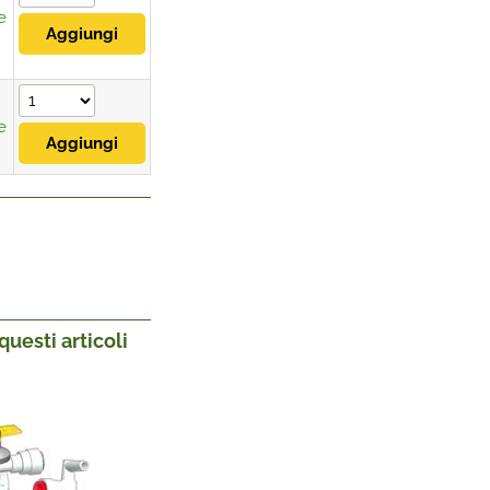
e
e
uesti articoli