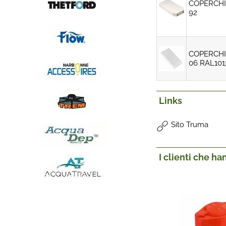
COPERCHI
92
COPERCHI
06 RAL101
Links
Sito Truma
I clienti che h