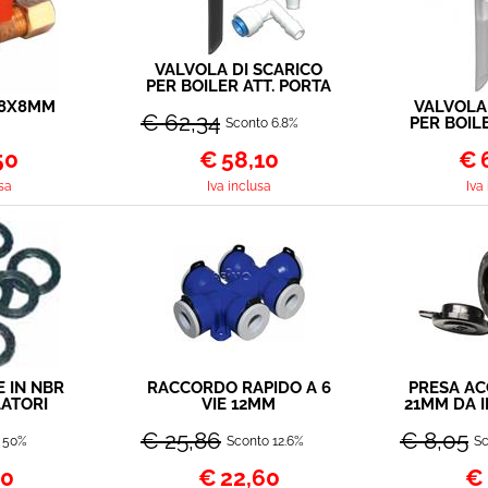
VALVOLA DI SCARICO
PER BOILER ATT. PORTA
GOMMA 12MM 114
 8X8MM
VALVOLA
€ 62,34
70141.02 + KIT RACCORDI
PER BOIL
Sconto 6.8%
PER COMBI
GUEST
50
€
58,10
70142.05 +
€
PER
sa
Iva inclusa
Iva
 IN NBR
RACCORDO RAPIDO A 6
PRESA AC
ATORI
VIE 12MM
21MM DA I
0PZ
A GH
€ 25,86
€ 8,05
 50%
Sconto 12.6%
Sc
00
€
22,60
€