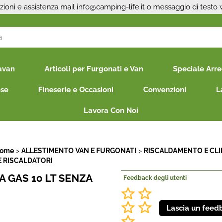
zioni e assistenza mail
info@camping-life.it
o messaggio di testo
S
avan
Articoli per Furgonati e Van
Speciale Arr
Per co
il nom
ese
Fineserie e Occasioni
Convenzioni
L
poi cl
Lavora Con Noi
Home
ALLESTIMENTO VAN E FURGONATI
RISCALDAMENTO E CL
E RISCALDATORI
A GAS 10 LT SENZA
Feedback degli utenti
Ha