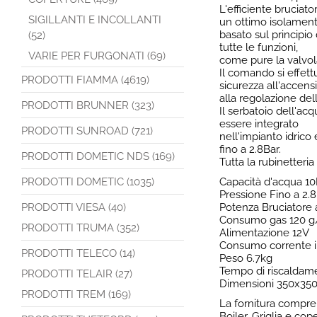
L'efficiente bruciato
SIGILLANTI E INCOLLANTI
un ottimo isolamento
basato sul principio
(52)
tutte le funzioni,
VARIE PER FURGONATI (69)
come pure la valvol
Il comando si effet
PRODOTTI FIAMMA (4619)
sicurezza all'accens
alla regolazione del
PRODOTTI BRUNNER (323)
Il serbatoio dell'ac
essere integrato
PRODOTTI SUNROAD (721)
nell'impianto idric
fino a 2.8Bar.
PRODOTTI DOMETIC NDS (169)
Tutta la rubinetter
PRODOTTI DOMETIC (1035)
Capacità d'acqua 10
Pressione Fino a 2.
PRODOTTI VIESA (40)
Potenza Bruciatore
Consumo gas 120 g/h
PRODOTTI TRUMA (352)
Alimentazione 12V
Consumo corrente i
PRODOTTI TELECO (14)
Peso 6.7kg
Tempo di riscaldame
PRODOTTI TELAIR (27)
Dimensioni 350x350
PRODOTTI TREM (169)
La fornitura compre
Boiler, Griglia e c