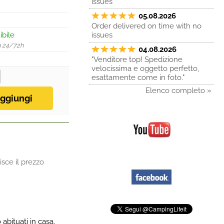
issues
05.08.2026
Order delivered on time with no
ibile
issues
n 24/72h
04.08.2026
"Venditore top! Spedizione
velocissima e oggetto perfetto,
esattamente come in foto."
Elenco completo »
sce il prezzo
abituati in casa.