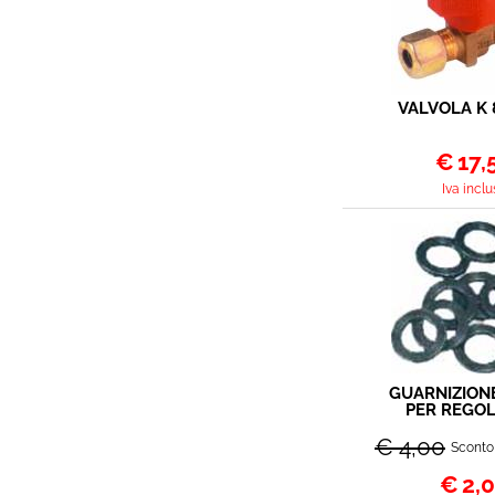
VALVOLA K
€
17,
Iva inclu
GUARNIZIONE
PER REGOL
CONF.2
€ 4,00
Sconto
€
2,