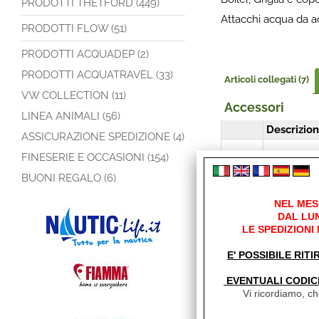
PRODOTTI THETFORD (449)
Attacchi acqua da ac
PRODOTTI FLOW (51)
PRODOTTI ACQUADEP (2)
PRODOTTI ACQUATRAVEL (33)
Articoli collegati (7)
VW COLLECTION (11)
Accessori
LINEA ANIMALI (56)
Descrizio
ASSICURAZIONE SPEDIZIONE (4)
FINESERIE E OCCASIONI (154)
VALVOLA D
BUONI REGALO (6)
PORTA GOM
KIT RACC
NEL MES
DAL LUN
LE SPEDIZIONI
E' POSSIBILE RITI
VALVOLA D
SINGOLO A
EVENTUALI CODIC
Vi ricordiamo, che