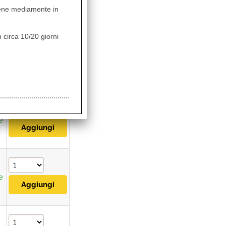
vviene mediamente in
e
 circa 10/20 giorni
e
e