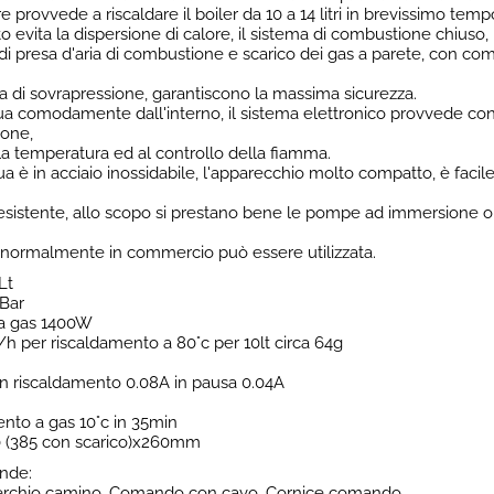
re provvede a riscaldare il boiler da 10 a 14 litri in brevissimo temp
 evita la dispersione di calore, il sistema di combustione chiuso,
 di presa d'aria di combustione e scarico dei gas a parete, con co
a di sovrapressione, garantiscono la massima sicurezza.
tua comodamente dall'interno, il sistema elettronico provvede con
ione,
la temperatura ed al controllo della fiamma.
qua è in acciaio inossidabile, l'apparecchio molto compatto, è facil
o esistente, allo scopo si prestano bene le pompe ad immersione 
ia normalmente in commercio può essere utilizzata.
Lt
8Bar
 a gas 1400W
 per riscaldamento a 80°c per 10lt circa 64g
n riscaldamento 0.08A in pausa 0.04A
nto a gas 10°c in 35min
 (385 con scarico)x260mm
nde:
operchio camino, Comando con cavo, Cornice comando.