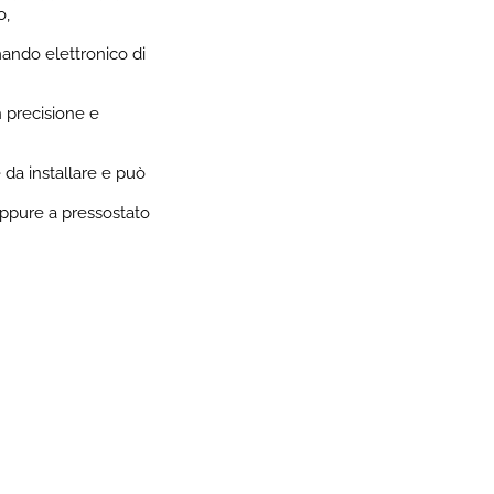
o,
mando elettronico di
 precisione e
e da installare e può
oppure a pressostato