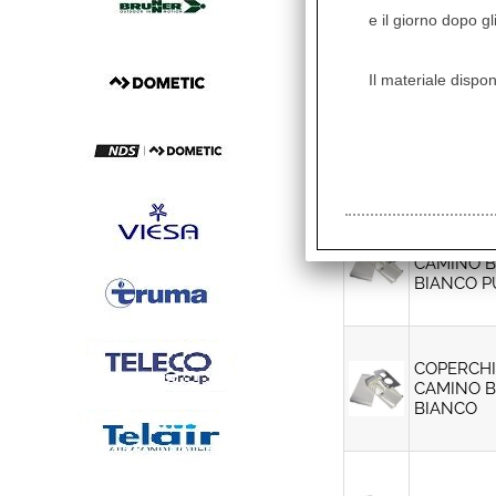
e il giorno dopo gl
VALVOLA D
JOHN GUES
RACCORDI
Il materiale dispon
Ricambi
Descrizio
COPERCHIO
CAMINO B
BIANCO 
COPERCHIO
CAMINO B
BIANCO