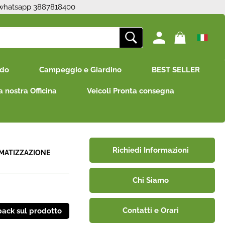
 whatsapp 3887818400
ono già registrato
Sono un nuovo cliente
edo
Campeggio e Giardino
BEST SELLER
mpletare l'ordine inserisci
Se non sei ancora registrato sul
e utente e la password e
nostro sito clicca sul pulsante
a nostra Officina
Veicoli Pronta consegna
icca sul pulsante "Accedi"
"Registrati"
E-mail:
Password:
Richiedi Informazioni
IMATIZZAZIONE
Chi Siamo
i perso la password?
Contatti e Orari