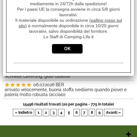
mediamente in 24/72h dalla spedizione!
Order delivered on time with no issues
Per i paesi UE la consegna avviene in circa 5/8 giorni
06.07.2026
lavorativi.
Order delivered on time with no issues
Il materiale disponibile su ordinazione (
pallino rosso sul
sito
) è normalmente disponibile in circa 10/20 giorni
06.07.2026
Order delivered on time with no issues
lavorativi, salvo disponibilità del fornitore.
Lo Staff di Camping-Life.it
06.07.2026
Order delivered on time with no issues
06.07.2026
GAZ
servizio iper veloce, prezzi super, gentilezza massima, ritiro in
negozio gratuito, cosa chiedere di più???
06.07.2026
VLA
Schnelle Lieferung, gute Qualität
06.07.2026
BER
arrivato velocemente, buona stoffa (vediamo quando piove) e
paleria molto robusta (acciaio)
15496 risultati trovati (20 per pagina - 775 in totale)
« Indietro
1
2
3
4
5
6
7
8
9
Avanti »