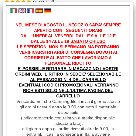
09.07.2026
Order delivered on time with no issues
Offerte Del mese
09.07.2026
Order delivered on time with no issues
NEL MESE DI AGOSTO IL NEGOZIO SARA' SEMPRE
08.07.2026
Fineserie e Occasioni
APERTO CON I SEGUENTI ORARI
T U T T O P E R F E T T O, G R A Z I E !!!
DAL LUNEDI' AL VENERDI' DALLE 9 ALLE 12 E
DALLE 14 ALLE 18
SABATO CHIUSO
07.07.2026
Convenzioni
Order delivered on time with no issues
LE SPEDIZIONI NON SI FERMANO MA POTRANNO
VERIFICARSI RITARDI DI CONSEGNA DOVUTI AI
07.07.2026
CORRIERI E AL FATTO CHE LAVORIAMO A
La nostra Officina
Order delivered on time with no issues
PERSONALE RIDOTTO
07.07.2026
PAC
E' POSSIBILE RITIRARE IN MAGAZZINO I VOSTRI
Pezzo di ricambio perfetto velocità di spedizione incredibile
ORDINI WEB, IL RITIRO IN SEDE E' SELEZIONABILE
Veicoli Pronta consegna
AL PASSAGGIO N. 4 DEL CARRELLO
07.07.2026
COL
EVENTUALI CODICI PROMOZIONALI VERRANNO
Prodotto in ottime condizioni grazie
RICHIESTI SOLO NELL'ULTIMA PAGINA DEL
Lavora Con Noi
06.07.2026
CARRELLO
Order delivered on time with no issues
Vi ricordiamo, che Camping-life.it invia il giorno stesso
gli ordini ricevuti entro le 9.00 con tutto il materiale
06.07.2026
disponibile
Prodotto conforme, grazie.
(
indicatore verde con relativa quantità disponibile
06.07.2026
indicata a lato
),
Order delivered on time with no issues
e il giorno dopo gli ordini ricevuti oltre le 9.00, in
entrambi i casi la consegna in Italia avviene
06.07.2026