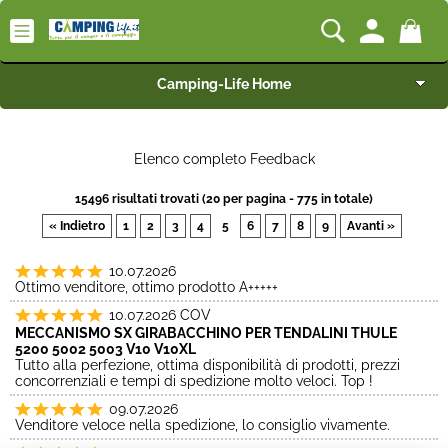
Camping-Life Home
Articoli per Camper e Caravan
Elenco completo Feedback
Articoli per Furgonati e Van
15496 risultati trovati (20 per pagina - 775 in totale)
« Indietro
1
2
3
4
5
6
7
8
9
Avanti »
Speciale Arredo
10.07.2026
Ottimo venditore, ottimo prodotto A+++++
Campeggio e Giardino
10.07.2026
COV
MECCANISMO SX GIRABACCHINO PER TENDALINI THULE
BEST SELLER
5200 5002 5003 V10 V10XL
Tutto alla perfezione, ottima disponibilità di prodotti, prezzi
concorrenziali e tempi di spedizione molto veloci. Top !
Rimorchi
09.07.2026
Venditore veloce nella spedizione, lo consiglio vivamente.
Nautica