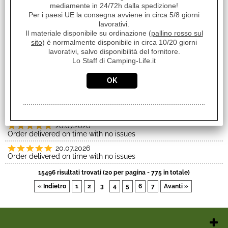
mediamente in 24/72h dalla spedizione!
20.07.2026
Per i paesi UE la consegna avviene in circa 5/8 giorni
Tutto ok, grazie
lavorativi.
Il materiale disponibile su ordinazione (
pallino rosso sul
20.07.2026
sito
) è normalmente disponibile in circa 10/20 giorni
Order delivered on time with no issues
lavorativi, salvo disponibilità del fornitore.
20.07.2026
Lo Staff di Camping-Life.it
Order delivered on time with no issues
20.07.2026
Order delivered on time with no issues
20.07.2026
Order delivered on time with no issues
20.07.2026
Order delivered on time with no issues
20.07.2026
Order delivered on time with no issues
15496 risultati trovati (20 per pagina - 775 in totale)
« Indietro
1
2
3
4
5
6
7
Avanti »