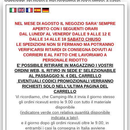
spedizione. Ho risolto il mio problema in poco tempo…a luglio
non è poca cosa. Bravi bravi. P.S nei pacchi aggiungi un
adesivo. Io lo avrei appiccicato sul mio Van molto volentieri. Chi
Offerte Del mese
è professionale va premiato
22.07.2026
LAZ
NEL MESE DI AGOSTO IL NEGOZIO SARA' SEMPRE
Fineserie e Occasioni
Ottimi prodotti
APERTO CON I SEGUENTI ORARI
DAL LUNEDI' AL VENERDI' DALLE 9 ALLE 12 E
21.07.2026
DALLE 14 ALLE 18
SABATO CHIUSO
TOP!
Convenzioni
LE SPEDIZIONI NON SI FERMANO MA POTRANNO
21.07.2026
VERIFICARSI RITARDI DI CONSEGNA DOVUTI AI
TOP!
CORRIERI E AL FATTO CHE LAVORIAMO A
La nostra Officina
PERSONALE RIDOTTO
21.07.2026
E' POSSIBILE RITIRARE IN MAGAZZINO I VOSTRI
TOP!
ORDINI WEB, IL RITIRO IN SEDE E' SELEZIONABILE
Veicoli Pronta consegna
21.07.2026
AL PASSAGGIO N. 4 DEL CARRELLO
TOP!
EVENTUALI CODICI PROMOZIONALI VERRANNO
RICHIESTI SOLO NELL'ULTIMA PAGINA DEL
Lavora Con Noi
21.07.2026
Ottimo tutto ok super imballo grazie mille...
CARRELLO
Vi ricordiamo, che Camping-life.it invia il giorno stesso
21.07.2026
gli ordini ricevuti entro le 9.00 con tutto il materiale
Order delivered on time with no issues
disponibile
(
indicatore verde con relativa quantità disponibile
21.07.2026
FER
Ordinato domenica e martedì arrivato...sempre il top
indicata a lato
),
e il giorno dopo gli ordini ricevuti oltre le 9.00, in
20.07.2026
entrambi i casi la consegna in Italia avviene
Order delivered on time with no issues