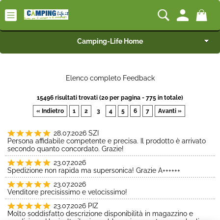
Camping-Life Home
Articoli per Camper e Caravan
Elenco completo Feedback
Articoli per Furgonati e Van
15496 risultati trovati (20 per pagina - 775 in totale)
« Indietro
1
2
3
4
5
6
7
Avanti »
Speciale Arredo
28.07.2026
SZI
Persona affidabile competente e precisa. Il prodotto è arrivato
Campeggio e Giardino
secondo quanto concordato. Grazie!
23.07.2026
BEST SELLER
Spedizione non rapida ma supersonica! Grazie A++++++
23.07.2026
Rimorchi
Venditore precisissimo e velocissimo!
23.07.2026
PIZ
Molto soddisfatto descrizione disponibilità in magazzino e
Nautica