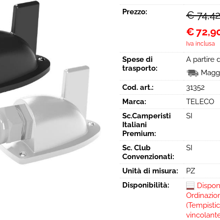
Prezzo:
€ 74,4
€
72,9
Iva inclusa
Spese di
A partire
trasporto:
Maggi
Cod. art.:
31352
Marca:
TELECO
Sc.Camperisti
SI
Italiani
Premium:
Sc. Club
SI
Convenzionati:
Unità di misura:
PZ
Disponibilità:
Dispon
Ordinazio
(Tempistic
vincolant