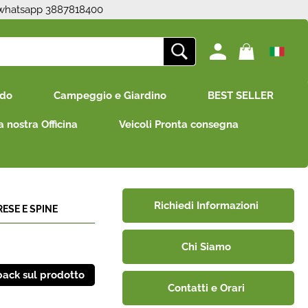
 whatsapp 3887818400
ono già registrato
Sono un nuovo cliente
edo
Campeggio e Giardino
BEST SELLER
mpletare l'ordine inserisci
Se non sei ancora registrato sul
e utente e la password e
nostro sito clicca sul pulsante
a nostra Officina
Veicoli Pronta consegna
icca sul pulsante "Accedi"
"Registrati"
E-mail:
Password:
Richiedi Informazioni
RESE E SPINE
Chi Siamo
i perso la password?
Contatti e Orari