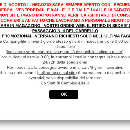
E DI AGOSTO IL NEGOZIO SARA' SEMPRE APERTO CON I SEGUEN
EDI' AL VENERDI' DALLE 9 ALLE 12 E DALLE 14 ALLE 18
SABATO
 NON SI FERMANO MA POTRANNO VERIFICARSI RITARDI DI CONS
CORRIERI E AL FATTO CHE LAVORIAMO A PERSONALE RIDOTTO
RARE IN MAGAZZINO I VOSTRI ORDINI WEB, IL RITIRO IN SEDE E
PASSAGGIO N. 4 DEL CARRELLO
I PROMOZIONALI VERRANNO RICHIESTI SOLO NELL'ULTIMA PAG
 Camping-life.it invia il giorno stesso gli ordini ricevuti entro le 9.00 con
disponibile
(
indicatore verde con relativa quantità disponibile indicata a lato
),
i ordini ricevuti oltre le 9.00, in entrambi i casi la consegna in Italia a
24/72h dalla spedizione!
Per i paesi UE la consegna avviene in circa 5/8 giorni lavorativi.
ibile su ordinazione (
pallino rosso sul sito
) è normalmente disponibile in
lavorativi, salvo disponibilità del fornitore.
Lo Staff di Camping-Life.it