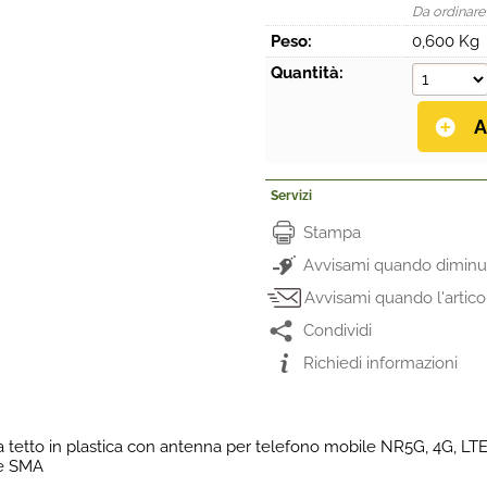
Da ordinare
Peso:
0,600 Kg
Quantità:
Servizi
Stampa
Avvisami quando diminui
Avvisami quando l'artico
Condividi
Richiedi informazioni
a tetto in plastica con antenna per telefono mobile NR5G, 4G, LT
re SMA