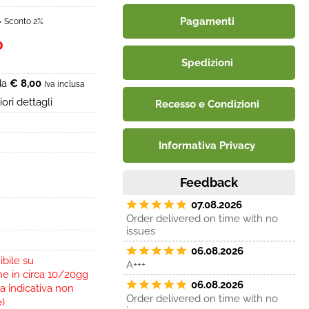
2
Pagamenti
Sconto 2%
0
Spedizioni
 da
€ 8,00
Iva inclusa
ori dettagli
Recesso e Condizioni
Informativa Privacy
Feedback
07.08.2026
Order delivered on time with no
issues
06.08.2026
ibile su
A+++
ne in circa 10/20gg
06.08.2026
a indicativa non
Order delivered on time with no
e)