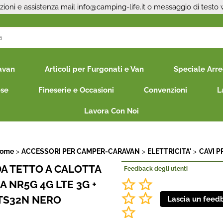
zioni e assistenza mail
info@camping-life.it
o messaggio di testo
S
avan
Articoli per Furgonati e Van
Speciale Arr
Per co
il nom
ese
Fineserie e Occasioni
Convenzioni
L
poi cl
Lavora Con Noi
Home
ACCESSORI PER CAMPER-CARAVAN
ELETTRICITA'
CAVI P
A TETTO A CALOTTA
Feedback degli utenti
 NR5G 4G LTE 3G +
Ha
TS32N NERO