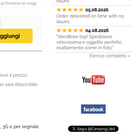
issues
 al Fornitore 10-20gg
05.08.2026
Order delivered on time with no
issues
04.08.2026
"Venditore top! Spedizione
velocissima e oggetto perfetto,
esattamente come in foto."
Elenco completo »
sce il prezzo
lo sarà disponibile
E, 3G e per segnale