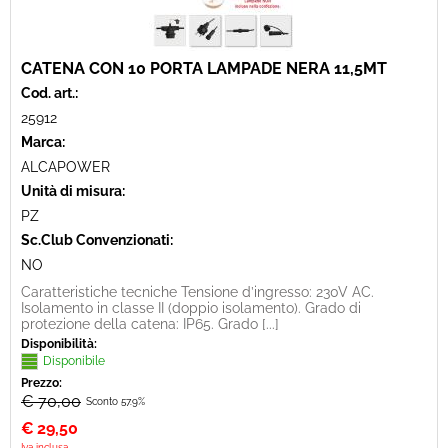
CATENA CON 10 PORTA LAMPADE NERA 11,5MT
Cod. art.:
25912
Marca:
ALCAPOWER
Unità di misura:
PZ
Sc.Club Convenzionati:
NO
Caratteristiche tecniche Tensione d’ingresso: 230V AC.
Isolamento in classe II (doppio isolamento). Grado di
protezione della catena: IP65. Grado [...]
Disponibilità:
Disponibile
Prezzo:
€ 70,00
Sconto 57.9%
€
29,50
Iva inclusa