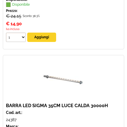
Disponibile
Prezzo:
€ 24,15
Sconto 38.3%
€
14,90
Iva inclusa
BARRA LED SIGMA 35CM LUCE CALDA 30000H
Cod. art.:
24387
Marca: