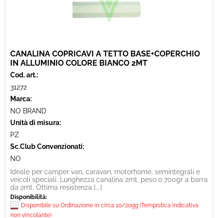
CANALINA COPRICAVI A TETTO BASE+COPERCHIO
IN ALLUMINIO COLORE BIANCO 2MT
Cod. art.:
31272
Marca:
NO BRAND
Unità di misura:
PZ
Sc.Club Convenzionati:
NO
Ideale per camper van, caravan, motorhome, semintegrali e
veicoli speciali. Lunghezza canalina 2mt, peso 0.700gr a barra
da 2mt. Ottima resistenza [...]
Disponibilità:
Disponibile su Ordinazione in circa 10/20gg (Tempistica indicativa
non vincolante)