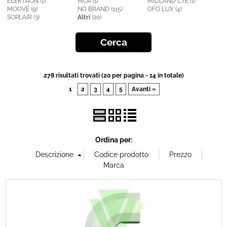
ELEKTRON (1)
MCR (1)
MIDLAND CTE (1)
MOOVE (9)
NO BRAND (115)
OFO LUX (4)
SOPLAIR (3)
Altri
(20)
Offerte Del mese
Fineserie e Occasioni
Convenzioni
278 risultati trovati (20 per pagina - 14 in totale)
1
2
3
4
5
Avanti »
La nostra Officina
Veicoli Pronta consegna
Ordina per:
Lavora Con Noi