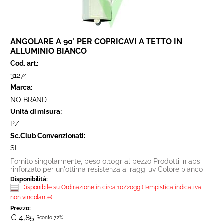
ANGOLARE A 90° PER COPRICAVI A TETTO IN
ALLUMINIO BIANCO
Cod. art.:
31274
Marca:
NO BRAND
Unità di misura:
PZ
Sc.Club Convenzionati:
SI
Fornito singolarmente, peso 0.10gr al pezzo Prodotti in abs
rinforzato per un'ottima resistenza ai raggi uv Colore bianco
Disponibilità:
Disponibile su Ordinazione in circa 10/20gg (Tempistica indicativa
non vincolante)
Prezzo:
€ 4,85
Sconto 7.2%