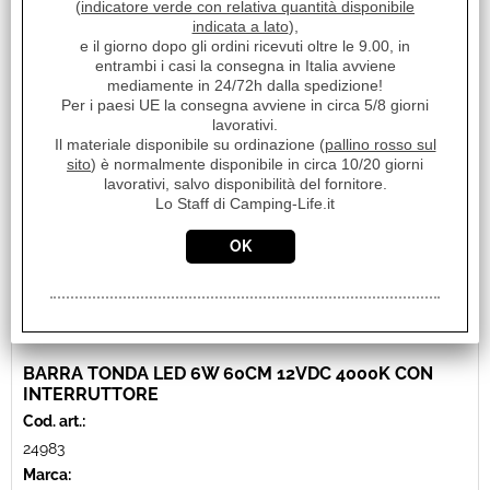
(
indicatore verde con relativa quantità disponibile
Prezzo:
€ 33,55
indicata a lato
),
Sconto 9.1%
e il giorno dopo gli ordini ricevuti oltre le 9.00, in
€
30,50
entrambi i casi la consegna in Italia avviene
Iva inclusa
mediamente in 24/72h dalla spedizione!
Per i paesi UE la consegna avviene in circa 5/8 giorni
lavorativi.
Il materiale disponibile su ordinazione (
pallino rosso sul
sito
) è normalmente disponibile in circa 10/20 giorni
lavorativi, salvo disponibilità del fornitore.
Lo Staff di Camping-Life.it
BARRA TONDA LED 6W 60CM 12VDC 4000K CON
INTERRUTTORE
Cod. art.:
24983
Marca: