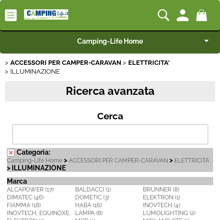
Camping-Life Home
ACCESSORI PER CAMPER-CARAVAN
ELETTRICITA'
Articoli per Camper e Caravan
ILLUMINAZIONE
Ricerca avanzata
Articoli per Furgonati e Van
Cerca
Speciale Arredo
Campeggio e Giardino
Categoria:
>
>
Camping-Life Home
ACCESSORI PER CAMPER-CARAVAN
ELETTRICITA'
BEST SELLER
> ILLUMINAZIONE
Marca
ALCAPOWER (17)
BALDACCI (1)
BRUNNER (8)
Rimorchi
DIMATEC (46)
DOMETIC (3)
ELEKTRON (1)
FIAMMA (18)
HABA (16)
INOVTECH (4)
INOVTECH, EQUINOXE,
LAMPA (8)
LUMOLIGHTING (2)
Nautica