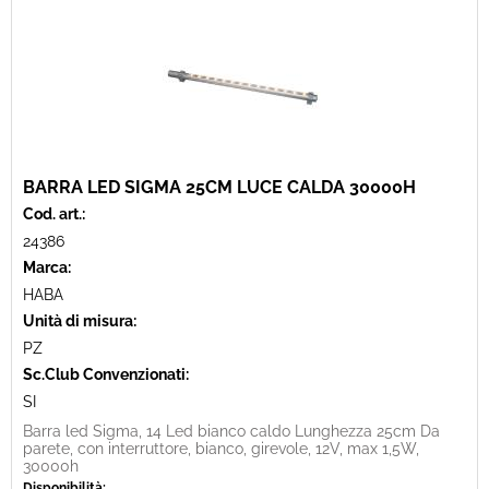
BARRA LED SIGMA 25CM LUCE CALDA 30000H
Cod. art.:
24386
Marca:
HABA
Unità di misura:
PZ
Sc.Club Convenzionati:
SI
Barra led Sigma, 14 Led bianco caldo Lunghezza 25cm Da
parete, con interruttore, bianco, girevole, 12V, max 1,5W,
30000h
Disponibilità: