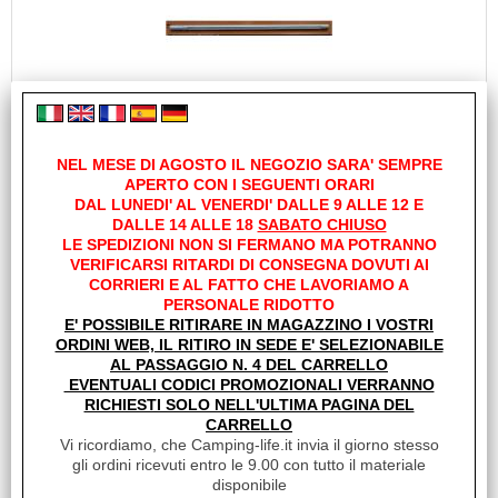
BARRA TONDA LED 2PZ 1.8W 35CM CON
INTERRUTTORE
NEL MESE DI AGOSTO IL NEGOZIO SARA' SEMPRE
Cod. art.:
APERTO CON I SEGUENTI ORARI
DAL LUNEDI' AL VENERDI' DALLE 9 ALLE 12 E
10915
DALLE 14 ALLE 18
SABATO CHIUSO
Marca:
LE SPEDIZIONI NON SI FERMANO MA POTRANNO
DIMATEC
VERIFICARSI RITARDI DI CONSEGNA DOVUTI AI
CORRIERI E AL FATTO CHE LAVORIAMO A
Unità di misura:
PERSONALE RIDOTTO
PZ
E' POSSIBILE RITIRARE IN MAGAZZINO I VOSTRI
Sc.Club Convenzionati:
ORDINI WEB, IL RITIRO IN SEDE E' SELEZIONABILE
AL PASSAGGIO N. 4 DEL CARRELLO
SI
EVENTUALI CODICI PROMOZIONALI VERRANNO
Finitura argento satinato, confezione da due pezzi. 12 v Luce
RICHIESTI SOLO NELL'ULTIMA PAGINA DEL
caldda 3000 K Diametro 12mm
CARRELLO
Disponibilità:
Vi ricordiamo, che Camping-life.it invia il giorno stesso
Disponibile su Ordinazione in circa 10/20gg (Tempistica indicativa
gli ordini ricevuti entro le 9.00 con tutto il materiale
non vincolante)
disponibile