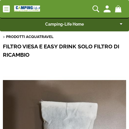
Camping-Life Home
PRODOTTI ACQUATRAVEL
Articoli per Camper e Caravan
FILTRO VIESA E EASY DRINK SOLO FILTRO DI
Articoli per Furgonati e Van
RICAMBIO
Speciale Arredo
Campeggio e Giardino
BEST SELLER
Rimorchi
Nautica