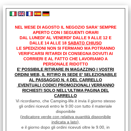
Video
NEL MESE DI AGOSTO IL NEGOZIO SARA' SEMPRE
APERTO CON I SEGUENTI ORARI
DAL LUNEDI' AL VENERDI' DALLE 9 ALLE 12 E
DALLE 14 ALLE 18
SABATO CHIUSO
LE SPEDIZIONI NON SI FERMANO MA POTRANNO
VERIFICARSI RITARDI DI CONSEGNA DOVUTI AI
CORRIERI E AL FATTO CHE LAVORIAMO A
PERSONALE RIDOTTO
E' POSSIBILE RITIRARE IN MAGAZZINO I VOSTRI
ORDINI WEB, IL RITIRO IN SEDE E' SELEZIONABILE
I Video di Acquatravel
AL PASSAGGIO N. 4 DEL CARRELLO
EVENTUALI CODICI PROMOZIONALI VERRANNO
RICHIESTI SOLO NELL'ULTIMA PAGINA DEL
CARRELLO
Vi ricordiamo, che Camping-life.it invia il giorno stesso
gli ordini ricevuti entro le 9.00 con tutto il materiale
disponibile
(
indicatore verde con relativa quantità disponibile
indicata a lato
),
e il giorno dopo gli ordini ricevuti oltre le 9.00, in