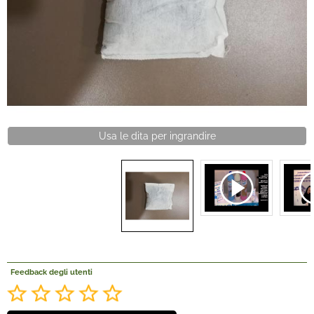
Offerte Del mese
Fineserie e Occasioni
Convenzioni
Usa le dita per ingrandire
La nostra Officina
Veicoli Pronta consegna
Lavora Con Noi
Feedback degli utenti