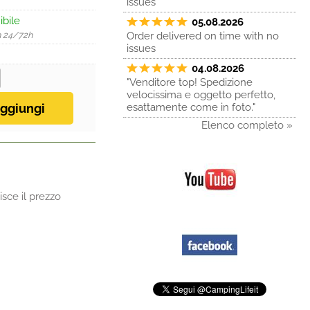
issues
ibile
05.08.2026
n 24/72h
Order delivered on time with no
issues
04.08.2026
"Venditore top! Spedizione
velocissima e oggetto perfetto,
esattamente come in foto."
Elenco completo »
sce il prezzo