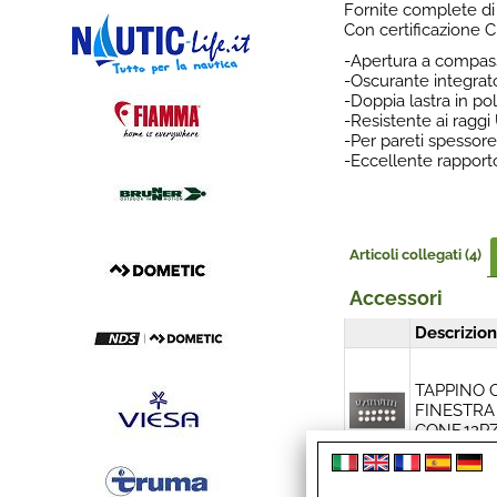
Fornite complete di 
Con certificazione C
-Apertura a compas
-Oscurante integrato
-Doppia lastra in po
-Resistente ai raggi
-Per pareti spesso
-Eccellente rapporto
Articoli collegati (4)
Accessori
Descrizio
TAPPINO C
FINESTRA
CONF.12P