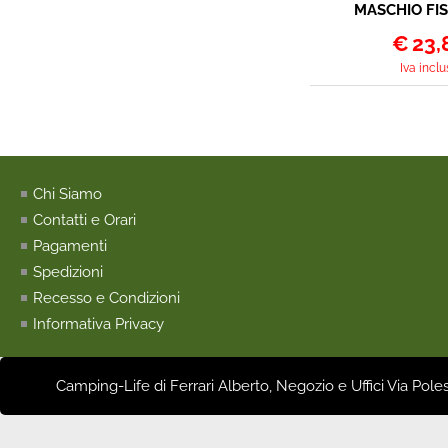
MASCHIO FIS
FORO DIAMET
SAGOMATA 
€
23,
Iva inclu
Chi Siamo
Contatti e Orari
Pagamenti
Spedizioni
Recesso e Condizioni
Informativa Privacy
Camping-Life di Ferrari Alberto, Negozio e Uffici Via Pole