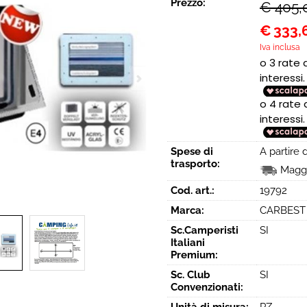
Prezzo:
€ 405,
€
333,
Iva inclusa
Spese di
A partire
trasporto:
Maggi
Cod. art.:
19792
Marca:
CARBEST
Sc.Camperisti
SI
Italiani
Premium:
Sc. Club
SI
Convenzionati: