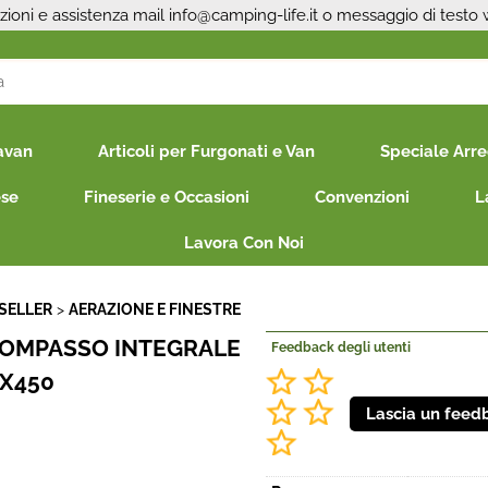
zioni e assistenza mail
info@camping-life.it
o messaggio di testo
S
avan
Articoli per Furgonati e Van
Speciale Arr
Per co
il nom
ese
Fineserie e Occasioni
Convenzioni
L
poi cl
Lavora Con Noi
SELLER
AERAZIONE E FINESTRE
COMPASSO INTEGRALE
Feedback degli utenti
X450
Ha