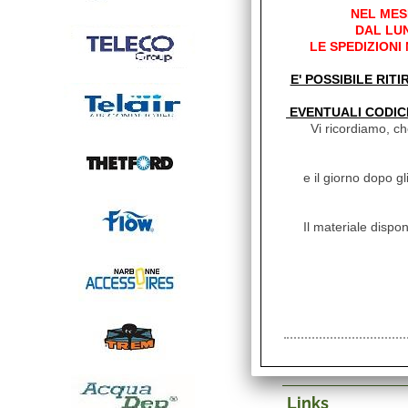
NEL MES
MANIGLIA
DAL LUN
CARBEST
LE SPEDIZIONI
E' POSSIBILE RITI
EVENTUALI CODIC
MANIGLIA
Vi ricordiamo, che
CARBEST
e il giorno dopo gl
Ricambi
Il materiale dispon
Descrizio
TAPPINO C
FINESTRA
CONF.12P
Links