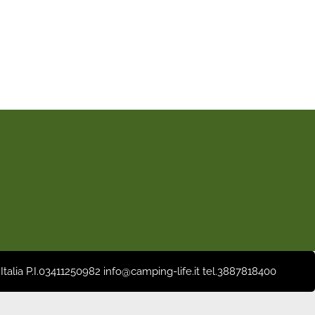
 Italia P.I.03411250982 info@camping-life.it tel.3887818400