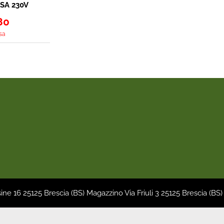
SA 230V
RO 90MM
BIANCO
80
sa
sine 16 25125 Brescia (BS) Magazzino Via Friuli 3 25125 Brescia (BS)