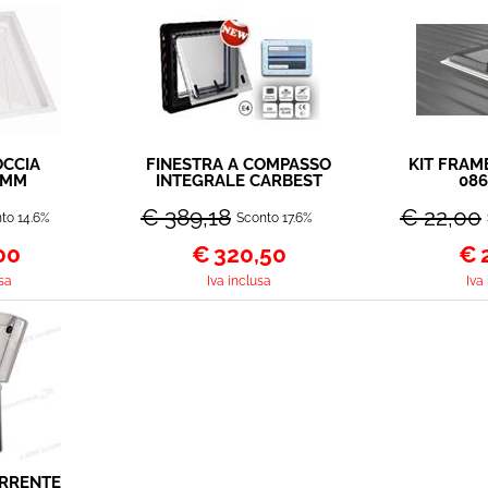
OCCIA
FINESTRA A COMPASSO
KIT FRAM
5MM
INTEGRALE CARBEST
086
700X400
€ 389,18
€ 22,00
to 14.6%
Sconto 17.6%
00
€
320,50
€
sa
Iva inclusa
Iva
ORRENTE