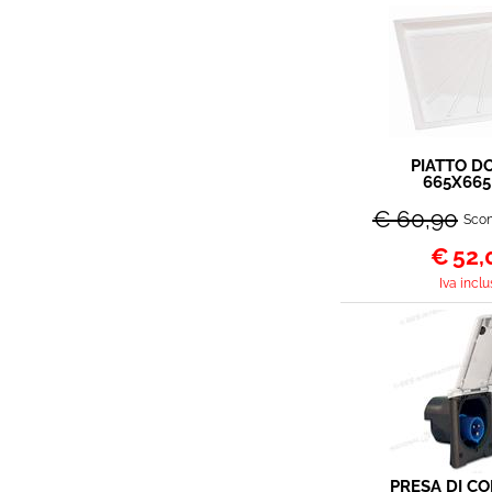
PIATTO D
665X66
€ 60,90
Scon
€
52,
Iva inclu
PRESA DI C