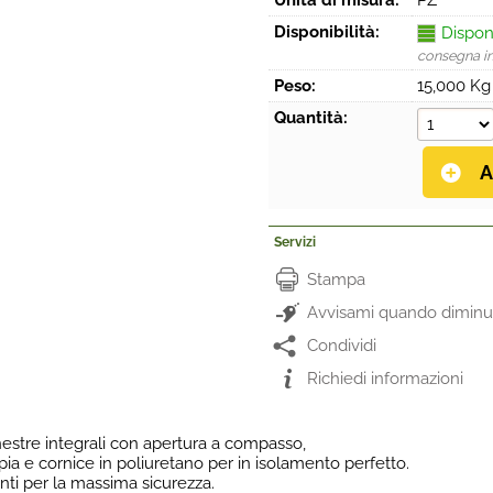
Unità di misura:
PZ
Disponibilità:
Dispon
consegna i
Peso:
15,000 Kg
Quantità:
Servizi
Stampa
Avvisami quando diminui
Condividi
Richiedi informazioni
stre integrali con apertura a compasso,
ppia e cornice in poliuretano per in isolamento perfetto.
nti per la massima sicurezza.