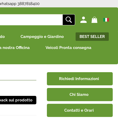
 whatsapp 3887818400
ono già registrato
Sono un nuovo cliente
edo
Campeggio e Giardino
BEST SELLER
mpletare l'ordine inserisci
Se non sei ancora registrato sul
e utente e la password e
nostro sito clicca sul pulsante
a nostra Officina
Veicoli Pronta consegna
icca sul pulsante "Accedi"
"Registrati"
E-mail:
Password:
Richiedi Informazioni
Chi Siamo
i perso la password?
Contatti e Orari