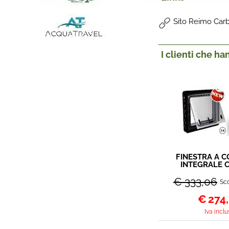
Sito Reimo Car
I clienti che h
FINESTRA A 
INTEGRALE 
500X4
€ 333,06
Sco
€
274
Iva inclu