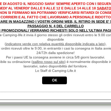
E DI AGOSTO IL NEGOZIO SARA' SEMPRE APERTO CON I SEGUEN
Sconto 14.5%
 SINISTRA PER FINESTRE
EDI' AL VENERDI' DALLE 9 ALLE 12 E DALLE 14 ALLE 18
SABATO
Disponibil
€
8,50
 NON SI FERMANO MA POTRANNO VERIFICARSI RITARDI DI CONS
CORRIERI E AL FATTO CHE LAVORIAMO A PERSONALE RIDOTTO
Iva inclusa
RARE IN MAGAZZINO I VOSTRI ORDINI WEB, IL RITIRO IN SEDE E
PASSAGGIO N. 4 DEL CARRELLO
€ 9,94
I PROMOZIONALI VERRANNO RICHIESTI SOLO NELL'ULTIMA PAG
Sconto 14.5%
 DESTRA PER FINESTRE
 Camping-life.it invia il giorno stesso gli ordini ricevuti entro le 9.00 con
Disponibil
disponibile
€
8,50
(
indicatore verde con relativa quantità disponibile indicata a lato
),
Iva inclusa
i ordini ricevuti oltre le 9.00, in entrambi i casi la consegna in Italia a
24/72h dalla spedizione!
Per i paesi UE la consegna avviene in circa 5/8 giorni lavorativi.
ibile su ordinazione (
pallino rosso sul sito
) è normalmente disponibile in
lavorativi, salvo disponibilità del fornitore.
ne
Prezzo
Disponibilità
Lo Staff di Camping-Life.it
€ 379,90
OPRI VITE + VITE PER
Sconto 99.1%
 INTEGRALE CARBEST
Disponibil
€
3,50
Z
Iva inclusa