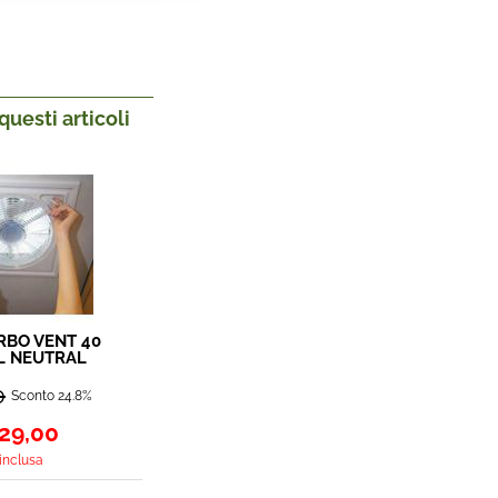
uesti articoli
RBO VENT 40
L NEUTRAL
24F02D
0
Sconto 24.8%
29,00
 inclusa