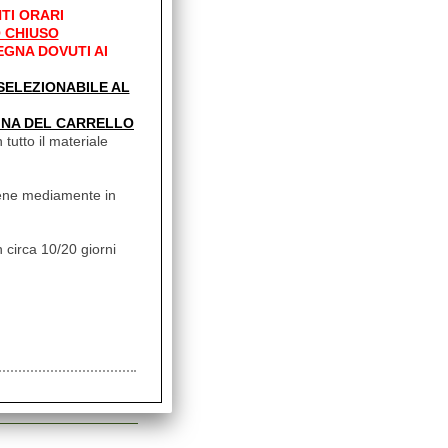
TI ORARI
 CHIUSO
e
EGNA DOVUTI AI
' SELEZIONABILE AL
INA DEL CARRELLO
 tutto il materiale
e
vviene mediamente in
 circa 10/20 giorni
e