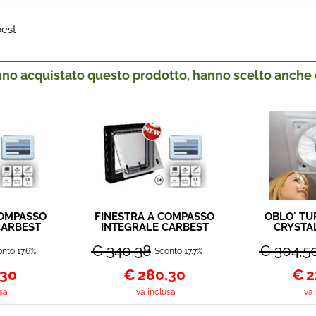
best
anno acquistato questo prodotto, hanno scelto anche q
COMPASSO
FINESTRA A COMPASSO
OBLO' TU
CARBEST
INTEGRALE CARBEST
CRYSTA
50
500X350
036
€ 340,38
€ 304,5
nto 17.6%
Sconto 17.7%
,30
€
280,30
€
2
sa
Iva inclusa
Iva