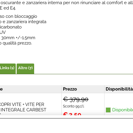
oscurante e zanzariera interna per non rinunciare al comfort e all
E ed E4.
so con bloccaggio
 e zanzariera integrata
licarbonato
 UV
re 30mm +/-1.5mm
 qualità prezzo.
Links (1)
Altro (7)
ne
Prezzo
Disponibilità
€ 379,90
OPRI VITE + VITE PER
Sconto 99.1%
 INTEGRALE CARBEST
Disponibil
€
3,50
Z
Iva inclusa
€ 9,94