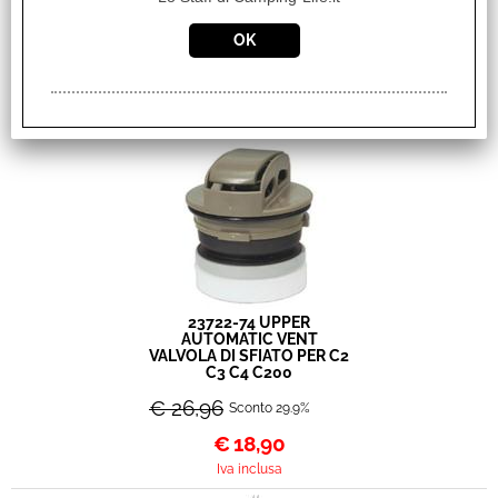
TRAIL KING JUNIOR
7LT/MIN SHURFLO 20PSI
€ 111,00
Sconto 42.3%
€
64,00
Iva inclusa
23722-74 UPPER
AUTOMATIC VENT
VALVOLA DI SFIATO PER C2
C3 C4 C200
€ 26,96
Sconto 29.9%
€
18,90
Iva inclusa