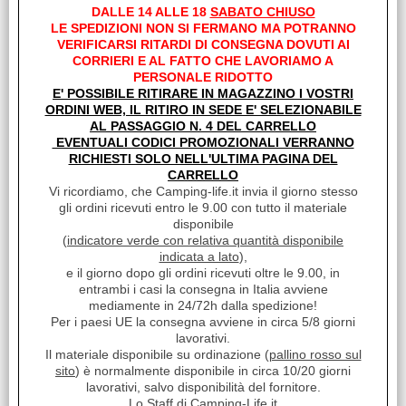
DALLE 14 ALLE 18
SABATO CHIUSO
12.06.2018
LE SPEDIZIONI NON SI FERMANO MA POTRANNO
CRI
VERIFICARSI RITARDI DI CONSEGNA DOVUTI AI
Prodotto molto buono, però non economico, si potrebbe rivedere
CORRIERI E AL FATTO CHE LAVORIAMO A
il prezzo, magari portandolo a un valore meno alto. Proporre un
PERSONALE RIDOTTO
prezzo più vantaggioso equivale a una vendita di un maggior
E' POSSIBILE RITIRARE IN MAGAZZINO I VOSTRI
numero di prodotti e di clienti. Spedizione e consegna tempestivi.
ORDINI WEB, IL RITIRO IN SEDE E' SELEZIONABILE
Buon lavoro.
AL PASSAGGIO N. 4 DEL CARRELLO
EVENTUALI CODICI PROMOZIONALI VERRANNO
RICHIESTI SOLO NELL'ULTIMA PAGINA DEL
CARRELLO
I clienti che hanno acquistato questo prodotto,
Vi ricordiamo, che Camping-life.it invia il giorno stesso
gli ordini ricevuti entro le 9.00 con tutto il materiale
hanno scelto anche questi articoli
disponibile
(
indicatore verde con relativa quantità disponibile
indicata a lato
),
e il giorno dopo gli ordini ricevuti oltre le 9.00, in
entrambi i casi la consegna in Italia avviene
mediamente in 24/72h dalla spedizione!
Per i paesi UE la consegna avviene in circa 5/8 giorni
lavorativi.
Il materiale disponibile su ordinazione (
pallino rosso sul
sito
) è normalmente disponibile in circa 10/20 giorni
lavorativi, salvo disponibilità del fornitore.
POMPA PRESSOSTATO 12V
Lo Staff di Camping-Life.it