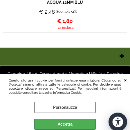
ACQUA 12MM BLU
€ 2,48
Sconto 27.4%
€
1,80
Iva inclusa
Chi Siamo
Contatti e Orari
Camping-Life di Ferrari Alberto, Negozio e Uffici Via Polesine
Pagamenti
16 25125 Brescia (BS) Magazzino Via Friuli 3 25125 Brescia (BS)
Questo sito usa i cookie per fornirti un'esperienza migliore. Cliccando su
Italia P.I.03411250982 info@camping-life.it tel.3887818400
"Accetta" saranno attivate tutte le categorie di cookie. Per decidere quali
Spedizioni
accettare, cliccare invece su "Personalizza". Per maggiori informazioni è
Recesso e Condizioni
possibile consultare la pagina
Informativa Cookie
.
Informativa Privacy
Personalizza
Informativa Cookie
Preferenze cookie
Accetta