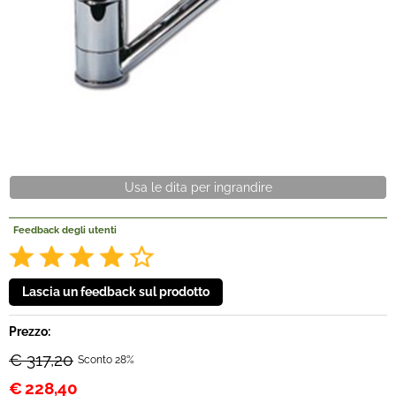
Offerte Del mese
Fineserie e Occasioni
Convenzioni
La nostra Officina
Usa le dita per ingrandire
Veicoli Pronta consegna
Feedback degli utenti
Lavora Con Noi
Prezzo:
€ 317,20
Sconto 28%
€
228,40