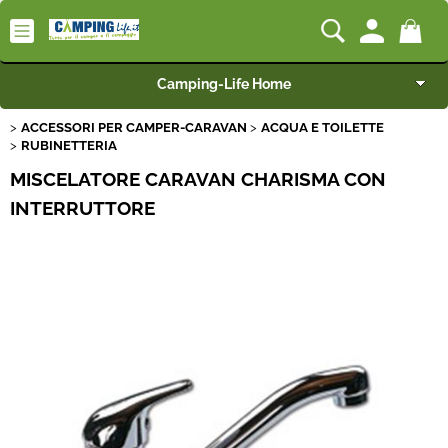
Camping-Life Home
ACCESSORI PER CAMPER-CARAVAN
ACQUA E TOILETTE
Articoli per Camper e Caravan
RUBINETTERIA
MISCELATORE CARAVAN CHARISMA CON
Articoli per Furgonati e Van
INTERRUTTORE
Speciale Arredo
Campeggio e Giardino
BEST SELLER
Rimorchi
Nautica