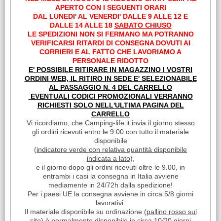
APERTO CON I SEGUENTI ORARI
Modulo di direzione posteriore a Led Diam. 95x80.4mm
DAL LUNEDI' AL VENERDI' DALLE 9 ALLE 12 E
DALLE 14 ALLE 18
SABATO CHIUSO
Luci di Direzione:
-Posteriori-
LE SPEDIZIONI NON SI FERMANO MA POTRANNO
VERIFICARSI RITARDI DI CONSEGNA DOVUTI AI
Lampada
Caratteristiche
Dim.mm
Applicazione
CORRIERI E AL FATTO CHE LAVORIAMO A
specifica
Led
PERSONALE RIDOTTO
Diam
-
95x80.4
E' POSSIBILE RITIRARE IN MAGAZZINO I VOSTRI
ORDINI WEB, IL RITIRO IN SEDE E' SELEZIONABILE
AL PASSAGGIO N. 4 DEL CARRELLO
Di serie su Laika, Arca, C.i., Trigano, Sea
EVENTUALI CODICI PROMOZIONALI VERRANNO
RICHIESTI SOLO NELL'ULTIMA PAGINA DEL
CARRELLO
I clienti che hanno acquistato questo prodotto,
Vi ricordiamo, che Camping-life.it invia il giorno stesso
hanno scelto anche questi articoli
gli ordini ricevuti entro le 9.00 con tutto il materiale
disponibile
(
indicatore verde con relativa quantità disponibile
indicata a lato
),
e il giorno dopo gli ordini ricevuti oltre le 9.00, in
entrambi i casi la consegna in Italia avviene
mediamente in 24/72h dalla spedizione!
Per i paesi UE la consegna avviene in circa 5/8 giorni
lavorativi.
Il materiale disponibile su ordinazione (
pallino rosso sul
sito
) è normalmente disponibile in circa 10/20 giorni