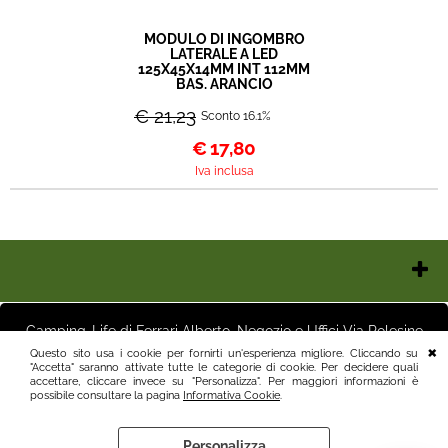
MODULO DI INGOMBRO
LATERALE A LED
125X45X14MM INT 112MM
BAS. ARANCIO
€ 21,23
Sconto 16.1%
€
17,80
Iva inclusa
Chi Siamo
Contatti e Orari
Camping-Life di Ferrari Alberto, Negozio e Uffici Via Polesine
Pagamenti
16 25125 Brescia (BS) Magazzino Via Friuli 3 25125 Brescia (BS)
Questo sito usa i cookie per fornirti un'esperienza migliore. Cliccando su
Italia P.I.03411250982 info@camping-life.it tel.3887818400
"Accetta" saranno attivate tutte le categorie di cookie. Per decidere quali
Spedizioni
accettare, cliccare invece su "Personalizza". Per maggiori informazioni è
Recesso e Condizioni
possibile consultare la pagina
Informativa Cookie
.
Informativa Privacy
Personalizza