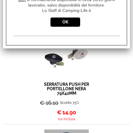
MODULO POSIZIONE E
lavorativi, salvo disponibilità del fornitore.
STOP POSTERIORE A LED
Lo Staff di Camping-Life.it
DIAM 95X82.4MM
€
23,00
Iva inclusa
SERRATURA PUSH PER
PORTELLONE NERA
79X42MM
€ 16,10
Sconto 7.5%
€
14,90
Iva inclusa