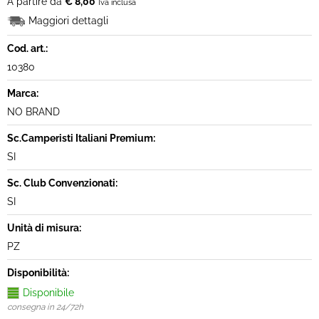
A partire da
€ 8,00
Iva inclusa
Maggiori dettagli
Cod. art.:
10380
Marca:
NO BRAND
Sc.Camperisti Italiani Premium:
SI
Sc. Club Convenzionati:
SI
Unità di misura:
PZ
Disponibilità:
Disponibile
consegna in 24/72h