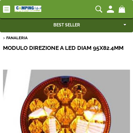
BEST SELLER
FANALERIA
Camping-Life Home
MODULO DIREZIONE A LED DIAM 95X82.4MM
Articoli per Camper e Caravan
Articoli per Furgonati e Van
Speciale Arredo
Campeggio e Giardino
Rimorchi
Nautica