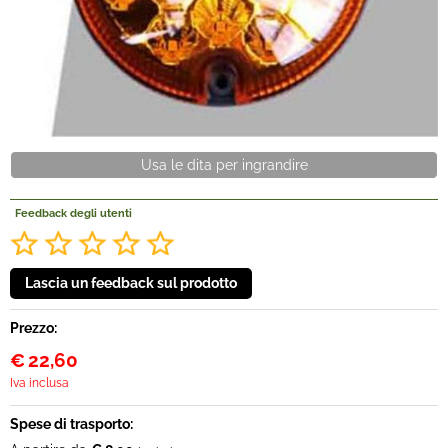
Offerte Del mese
Fineserie e Occasioni
Convenzioni
Usa le dita per ingrandire
La nostra Officina
Feedback degli utenti
Veicoli Pronta consegna
Lavora Con Noi
Prezzo:
€
22,60
Iva inclusa
Spese di trasporto: