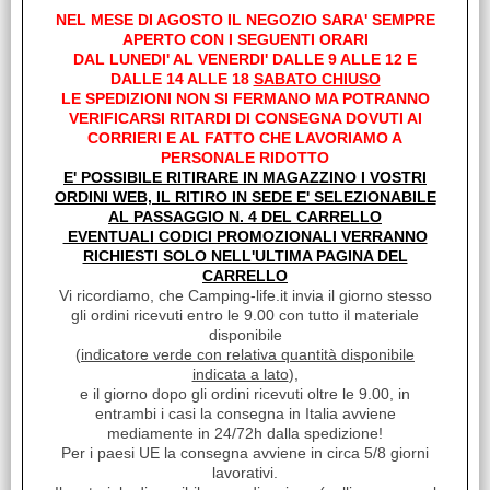
Avevo qualche timore non fosse perfettamente rispondente alla
NEL MESE DI AGOSTO IL NEGOZIO SARA' SEMPRE
foto, ma mi sbagliavo: PERFETTO e con spedizione veloce.
APERTO CON I SEGUENTI ORARI
Consigliato
DAL LUNEDI' AL VENERDI' DALLE 9 ALLE 12 E
DALLE 14 ALLE 18
SABATO CHIUSO
LE SPEDIZIONI NON SI FERMANO MA POTRANNO
I clienti che hanno acquistato questo prodotto,
VERIFICARSI RITARDI DI CONSEGNA DOVUTI AI
CORRIERI E AL FATTO CHE LAVORIAMO A
hanno scelto anche questi articoli
PERSONALE RIDOTTO
E' POSSIBILE RITIRARE IN MAGAZZINO I VOSTRI
ORDINI WEB, IL RITIRO IN SEDE E' SELEZIONABILE
AL PASSAGGIO N. 4 DEL CARRELLO
EVENTUALI CODICI PROMOZIONALI VERRANNO
RICHIESTI SOLO NELL'ULTIMA PAGINA DEL
CARRELLO
Vi ricordiamo, che Camping-life.it invia il giorno stesso
gli ordini ricevuti entro le 9.00 con tutto il materiale
disponibile
(
indicatore verde con relativa quantità disponibile
DISGREGANTE PER WC
indicata a lato
),
AQUA KEM BLUE SACHETS
e il giorno dopo gli ordini ricevuti oltre le 9.00, in
€ 24,28
entrambi i casi la consegna in Italia avviene
Sconto 51%
mediamente in 24/72h dalla spedizione!
€
11,90
Per i paesi UE la consegna avviene in circa 5/8 giorni
lavorativi.
Iva inclusa