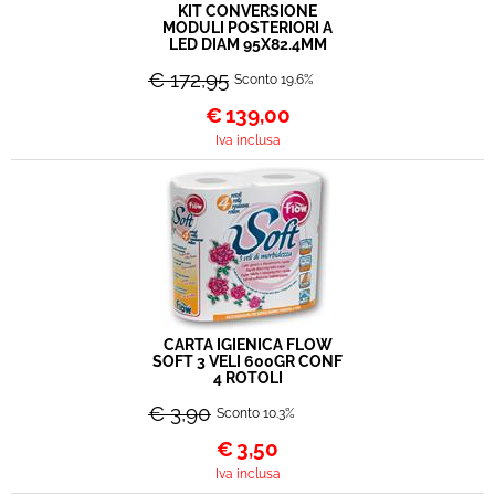
KIT CONVERSIONE
MODULI POSTERIORI A
LED DIAM 95X82.4MM
€ 172,95
Sconto 19.6%
€
139,00
Iva inclusa
CARTA IGIENICA FLOW
SOFT 3 VELI 600GR CONF
4 ROTOLI
€ 3,90
Sconto 10.3%
€
3,50
Iva inclusa