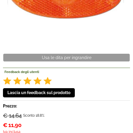
Offerte Del mese
Fineserie e Occasioni
Convenzioni
Usa le dita per ingrandire
La nostra Officina
Feedback degli utenti
Veicoli Pronta consegna
Lavora Con Noi
Prezzo:
€ 14,64
Sconto 18.8%
€
11,90
Iva inclusa