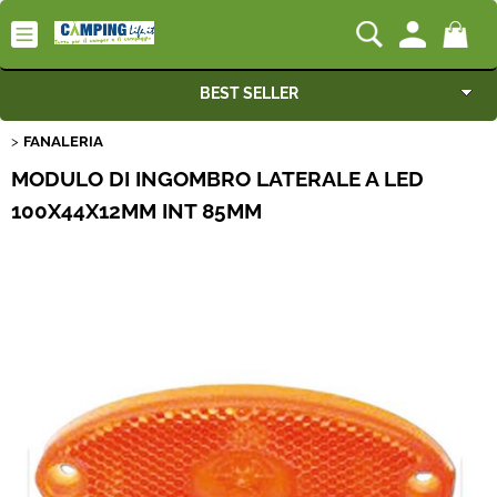
BEST SELLER
FANALERIA
Camping-Life Home
MODULO DI INGOMBRO LATERALE A LED
Articoli per Camper e Caravan
100X44X12MM INT 85MM
Articoli per Furgonati e Van
Speciale Arredo
Campeggio e Giardino
Rimorchi
Nautica