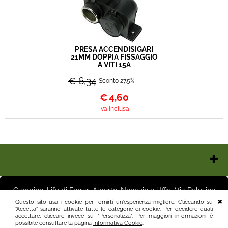
PRESA ACCENDISIGARI
21MM DOPPIA FISSAGGIO
A VITI 15A
€ 6,34
Sconto 27.5%
€
4,60
Iva inclusa
Chi Siamo
Contatti e Orari
Camping-Life di Ferrari Alberto, Negozio e Uffici Via Polesine
Pagamenti
16 25125 Brescia (BS) Magazzino Via Friuli 3 25125 Brescia (BS)
Questo sito usa i cookie per fornirti un'esperienza migliore. Cliccando su
Italia P.I.03411250982 info@camping-life.it tel.3887818400
"Accetta" saranno attivate tutte le categorie di cookie. Per decidere quali
Spedizioni
accettare, cliccare invece su "Personalizza". Per maggiori informazioni è
Recesso e Condizioni
possibile consultare la pagina
Informativa Cookie
.