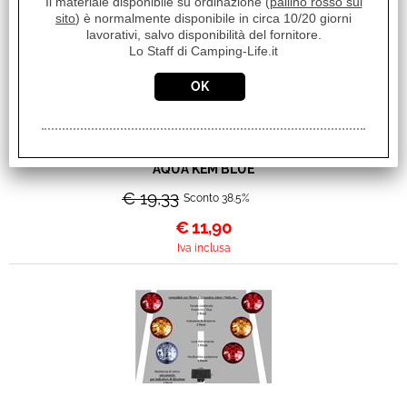
Il materiale disponibile su ordinazione (
pallino rosso sul
sito
) è normalmente disponibile in circa 10/20 giorni
lavorativi, salvo disponibilità del fornitore.
Lo Staff di Camping-Life.it
DISGREGANTE PER WC
AQUA KEM BLUE
€ 19,33
Sconto 38.5%
€
11,90
Iva inclusa