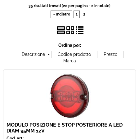
35 risultati trovati (20 per pagina - 2 in totale)
Offerte Del mese
« Indietro
1
2
Fineserie e Occasioni
Convenzioni
Ordina per:
La nostra Officina
Veicoli Pronta consegna
Lavora Con Noi
MODULO POSIZIONE E STOP POSTERIORE A LED
DIAM 95MM 12V
Cod. art.: