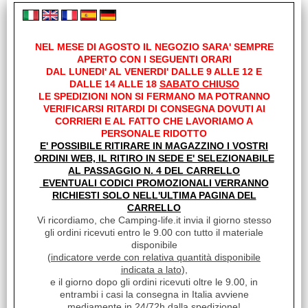
Disponibilità:
Disponibile su Ordinazione in circa 10/20gg (Tempistica indicativa
non vincolante)
NEL MESE DI AGOSTO IL NEGOZIO SARA' SEMPRE
Prezzo:
APERTO CON I SEGUENTI ORARI
€
81,80
DAL LUNEDI' AL VENERDI' DALLE 9 ALLE 12 E
Iva inclusa
DALLE 14 ALLE 18
SABATO CHIUSO
LE SPEDIZIONI NON SI FERMANO MA POTRANNO
VERIFICARSI RITARDI DI CONSEGNA DOVUTI AI
CORRIERI E AL FATTO CHE LAVORIAMO A
PERSONALE RIDOTTO
E' POSSIBILE RITIRARE IN MAGAZZINO I VOSTRI
ORDINI WEB, IL RITIRO IN SEDE E' SELEZIONABILE
AL PASSAGGIO N. 4 DEL CARRELLO
EVENTUALI CODICI PROMOZIONALI VERRANNO
RICHIESTI SOLO NELL'ULTIMA PAGINA DEL
CARRELLO
Vi ricordiamo, che Camping-life.it invia il giorno stesso
gli ordini ricevuti entro le 9.00 con tutto il materiale
disponibile
(
indicatore verde con relativa quantità disponibile
MODULO POSTERIORE LED MULTIFUNZIONE
indicata a lato
),
POSIZIONE/STOP/FRECCIA
e il giorno dopo gli ordini ricevuti oltre le 9.00, in
Cod. art.:
entrambi i casi la consegna in Italia avviene
mediamente in 24/72h dalla spedizione!