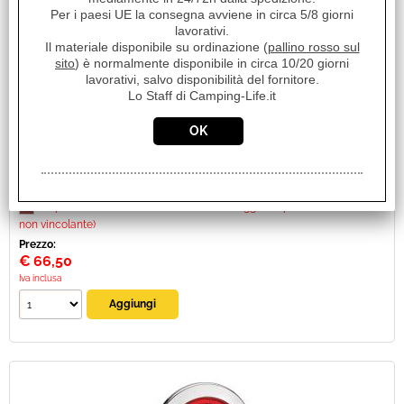
27987
Per i paesi UE la consegna avviene in circa 5/8 giorni
Marca:
lavorativi.
DIMATEC
Il materiale disponibile su ordinazione (
pallino rosso sul
sito
) è normalmente disponibile in circa 10/20 giorni
Unità di misura:
lavorativi, salvo disponibilità del fornitore.
PZ
Lo Staff di Camping-Life.it
Sc.Club Convenzionati:
SI
Fanale posteriore multifunzione Posizione / Stop / Freccia
Con connettore Super-Seal Dimensioni 122 x 41mm
Disponibilità:
Disponibile su Ordinazione in circa 10/20gg (Tempistica indicativa
non vincolante)
Prezzo:
€
66,50
Iva inclusa