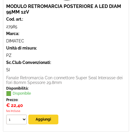
MODULO RETROMARCIA POSTERIORE A LED DIAM
95MM 12V
Cod. art.:
27985
Marca:
DIMATEC
Unità di misura:
PZ
Sc.Club Convenzionati:
SI
Fanale Retromarcia Con connettore Super Seal Interasse dei
fori 80mm Spessore 29.8mm
Disponibilità:
Disponibile
Prezzo:
€
22,40
Iva inclusa