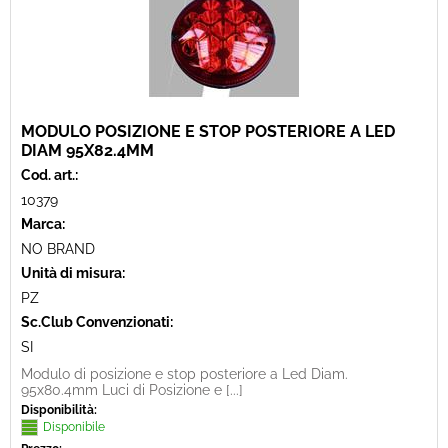
MODULO POSIZIONE E STOP POSTERIORE A LED
DIAM 95X82.4MM
Cod. art.:
10379
Marca:
NO BRAND
Unità di misura:
PZ
Sc.Club Convenzionati:
SI
Modulo di posizione e stop posteriore a Led Diam.
95x80.4mm Luci di Posizione e [...]
Disponibilità:
Disponibile