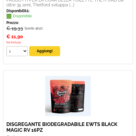
PRODOTTI PER LA CURA DELLA TOILETTE THETFORD Da
oltre 35 anni, Thetford sviluppa [...]
Disponibilità:
Disponibile
Prezzo:
€ 19,33
Sconto 38.5%
€
11,90
Iva inclusa
DISGREGANTE BIODEGRADABILE EWTS BLACK
MAGIC RV 16PZ