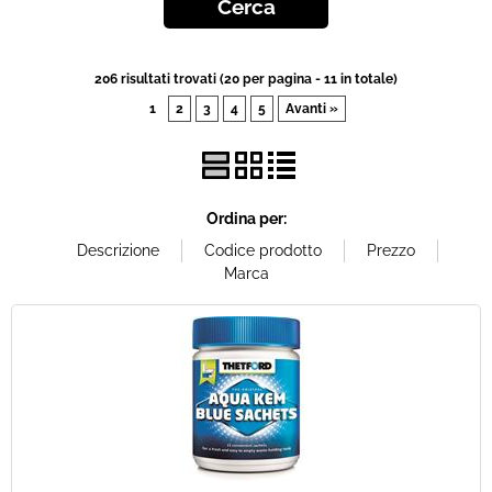
Offerte Del mese
206 risultati trovati (20 per pagina - 11 in totale)
Fineserie e Occasioni
1
2
3
4
5
Avanti »
Convenzioni
La nostra Officina
Ordina per:
Veicoli Pronta consegna
Lavora Con Noi