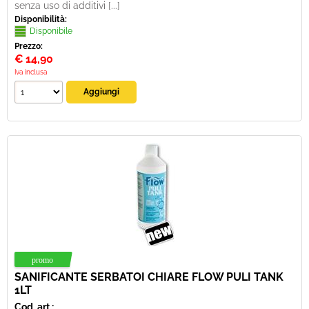
senza uso di additivi [...]
Disponibilità:
Disponibile
Prezzo:
€
14,90
Iva inclusa
SANIFICANTE SERBATOI CHIARE FLOW PULI TANK
1LT
Cod. art.: