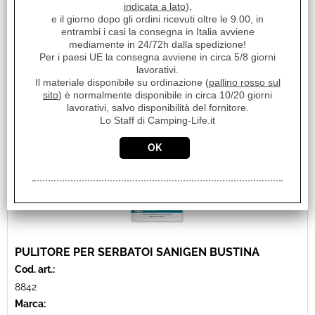
Disponibile
indicata a lato
),
Prezzo:
e il giorno dopo gli ordini ricevuti oltre le 9.00, in
€ 15,00
Sconto 40.7%
entrambi i casi la consegna in Italia avviene
mediamente in 24/72h dalla spedizione!
€
8,90
Per i paesi UE la consegna avviene in circa 5/8 giorni
Iva inclusa
lavorativi.
Il materiale disponibile su ordinazione (
pallino rosso sul
sito
) è normalmente disponibile in circa 10/20 giorni
lavorativi, salvo disponibilità del fornitore.
Lo Staff di Camping-Life.it
PULITORE PER SERBATOI SANIGEN BUSTINA
Cod. art.:
8842
Marca: