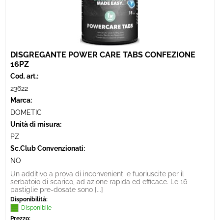
DISGREGANTE POWER CARE TABS CONFEZIONE
16PZ
Cod. art.:
23622
Marca:
DOMETIC
Unità di misura:
PZ
Sc.Club Convenzionati:
NO
Un additivo a prova di inconvenienti e fuoriuscite per il
serbatoio di scarico, ad azione rapida ed efficace. Le 16
pastiglie pre-dosate sono [...]
Disponibilità:
Disponibile
Prezzo: