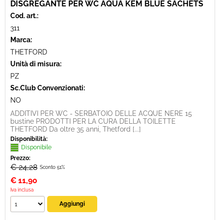
DISGREGANTE PER WC AQUA KEM BLUE SACHETS
Cod. art.:
311
Marca:
THETFORD
Unità di misura:
PZ
Sc.Club Convenzionati:
NO
ADDITIVI PER WC - SERBATOIO DELLE ACQUE NERE 15
bustine PRODOTTI PER LA CURA DELLA TOILETTE
THETFORD Da oltre 35 anni, Thetford [...]
Disponibilità:
Disponibile
Prezzo:
€ 24,28
Sconto 51%
€
11,90
Iva inclusa