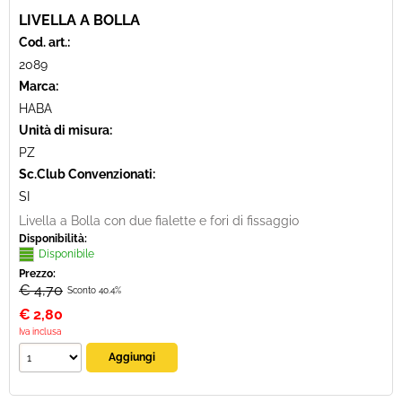
LIVELLA A BOLLA
Cod. art.:
2089
Marca:
HABA
Unità di misura:
PZ
Sc.Club Convenzionati:
SI
Livella a Bolla con due fialette e fori di fissaggio
Disponibilità:
Disponibile
Prezzo:
€ 4,70
Sconto 40.4%
€
2,80
Iva inclusa