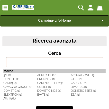
Camping-Life Home
Articoli per Camper e Caravan
Ricerca avanzata
Articoli per Furgonati e Van
Cerca
Speciale Arredo
Campeggio e Giardino
Marca
3M (1)
ACQUA DEP (1)
ACQUATRAVEL (3)
BONELLI (2)
BRUNNER (2)
C.B.E. (2)
BEST SELLER
CAMP4 (4)
CAMPING-LIFE (13)
CARBEST (1)
CAVAGNA GROUP (1)
COMET (1)
DIMATEC (1)
DOMETIC (1)
DOMETIC NDS (4)
DOMETIC SEITZ (1)
Rimorchi
ELEKTRON (1)
EWTS (1)
EZA (1)
Altri
(160)
Nautica