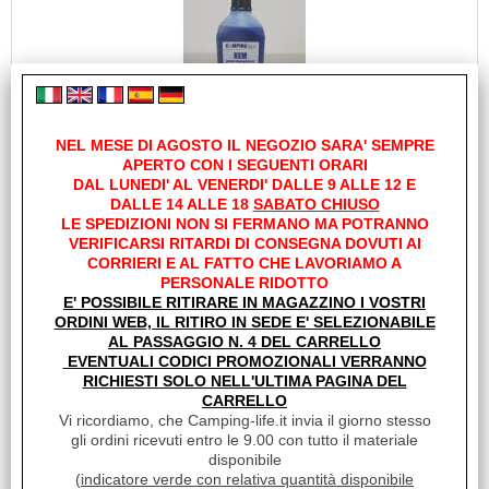
NEL MESE DI AGOSTO IL NEGOZIO SARA' SEMPRE
DISGREGANTE PER WC CAMPING-LIFE KEM PINE
APERTO CON I SEGUENTI ORARI
2LT BY FLOW
DAL LUNEDI' AL VENERDI' DALLE 9 ALLE 12 E
Cod. art.:
DALLE 14 ALLE 18
SABATO CHIUSO
LE SPEDIZIONI NON SI FERMANO MA POTRANNO
23926
VERIFICARSI RITARDI DI CONSEGNA DOVUTI AI
Marca:
CORRIERI E AL FATTO CHE LAVORIAMO A
CAMPING-LIFE
PERSONALE RIDOTTO
E' POSSIBILE RITIRARE IN MAGAZZINO I VOSTRI
Unità di misura:
ORDINI WEB, IL RITIRO IN SEDE E' SELEZIONABILE
PZ
AL PASSAGGIO N. 4 DEL CARRELLO
Sc.Club Convenzionati:
EVENTUALI CODICI PROMOZIONALI VERRANNO
RICHIESTI SOLO NELL'ULTIMA PAGINA DEL
NO
CARRELLO
LIQUIDO DISGREGANTE PER SERBATOI ACQUE NERE WC
Vi ricordiamo, che Camping-life.it invia il giorno stesso
Liquido concentrato con forte potere disgregante a basso
gli ordini ricevuti entro le 9.00 con tutto il materiale
impatto ambientale. Aggiunto al serbatoio [...]
disponibile
Disponibilità:
(
indicatore verde con relativa quantità disponibile