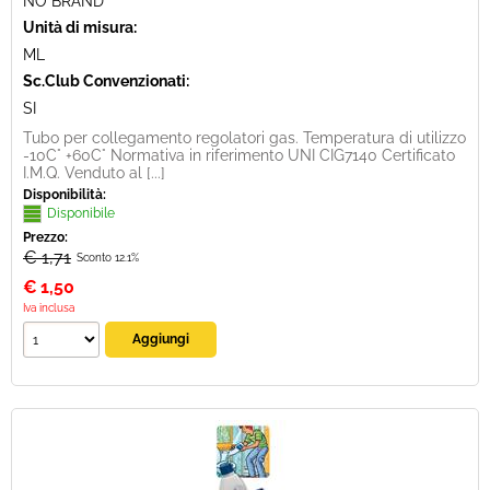
NO BRAND
Unità di misura:
ML
Sc.Club Convenzionati:
SI
Tubo per collegamento regolatori gas. Temperatura di utilizzo
-10C° +60C° Normativa in riferimento UNI CIG7140 Certificato
I.M.Q. Venduto al [...]
Disponibilità:
Disponibile
Prezzo:
€ 1,71
Sconto 12.1%
€
1,50
Iva inclusa