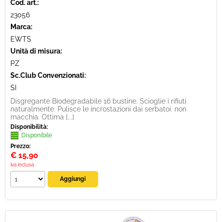
Cod. art.:
23056
Marca:
EWTS
Unità di misura:
PZ
Sc.Club Convenzionati:
SI
Disgregante Biodegradabile 16 bustine. Scioglie i rifiuti
naturalmente. Pulisce le incrostazioni dai serbatoi. non
macchia. Ottima [...]
Disponibilità:
Disponibile
Prezzo:
€
15,90
Iva inclusa