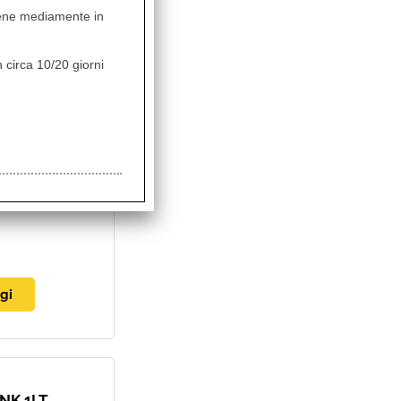
vviene mediamente in
 circa 10/20 giorni
IFE EDITION
ità:
bile
NK 1LT