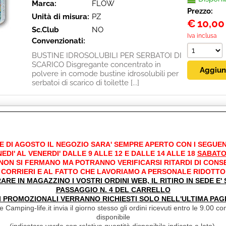
Marca:
FLOW
Prezzo:
Unità di misura:
PZ
€
10,00
Sc.Club
NO
Iva inclusa
Convenzionati:
BUSTINE IDROSOLUBILI PER SERBATOI DI
SCARICO Disgregante concentrato in
polvere in comode bustine idrosolubili per
serbatoi di scarico di toilette [...]
SIKAFLEX 521UV BIANCO
Disponibil
E DI AGOSTO IL NEGOZIO SARA' SEMPRE APERTO CON I SEGUEN
Cod. art.:
914
EDI' AL VENERDI' DALLE 9 ALLE 12 E DALLE 14 ALLE 18
SABATO
Disponi
Marca:
SIKA
 NON SI FERMANO MA POTRANNO VERIFICARSI RITARDI DI CONS
Prezzo:
Unità di misura:
PZ
CORRIERI E AL FATTO CHE LAVORIAMO A PERSONALE RIDOTTO
€ 18,60
RARE IN MAGAZZINO I VOSTRI ORDINI WEB, IL RITIRO IN SEDE E
Sc.Club
NO
PASSAGGIO N. 4 DEL CARRELLO
€
10,50
Convenzionati:
I PROMOZIONALI VERRANNO RICHIESTI SOLO NELL'ULTIMA PAG
 Camping-life.it invia il giorno stesso gli ordini ricevuti entro le 9.00 con
Iva inclusa
Sigillante SIKAFLEX 521 UV Bianco.
disponibile
Cartucce da 300 ml. Contrariamente al