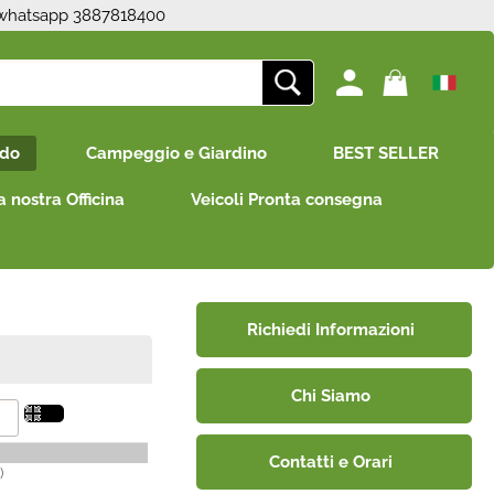
 whatsapp 3887818400
ono già registrato
Sono un nuovo cliente
edo
Campeggio e Giardino
BEST SELLER
mpletare l'ordine inserisci
Se non sei ancora registrato sul
e utente e la password e
nostro sito clicca sul pulsante
a nostra Officina
Veicoli Pronta consegna
icca sul pulsante "Accedi"
"Registrati"
E-mail:
Password:
Richiedi Informazioni
Chi Siamo
i perso la password?
Contatti e Orari
)