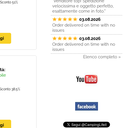
"Venditore top! Spedizione
Sconto 51%
velocissima e oggetto perfetto,
esattamente come in foto."
03.08.2026
Order delivered on time with no
issues
03.08.2026
Order delivered on time with no
issues
Elenco completo »
ità:
bile
Sconto 38.5%