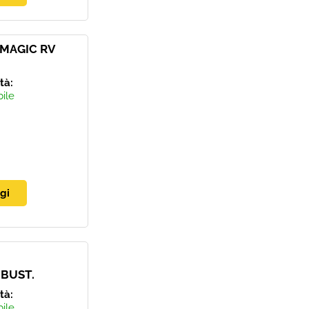
MAGIC RV
ità:
bile
 BUST.
ità:
bile