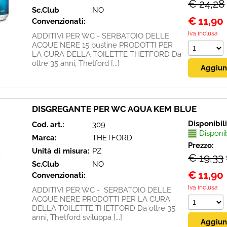
€ 24,28
Sc.Club
NO
€
11,90
Convenzionati:
Iva inclusa
ADDITIVI PER WC - SERBATOIO DELLE
ACQUE NERE 15 bustine PRODOTTI PER
LA CURA DELLA TOILETTE THETFORD Da
oltre 35 anni, Thetford [...]
DISGREGANTE PER WC AQUA KEM BLUE
Disponibil
Cod. art.:
309
Disponi
Marca:
THETFORD
Prezzo:
Unità di misura:
PZ
€ 19,33
Sc.Club
NO
€
11,90
Convenzionati:
Iva inclusa
ADDITIVI PER WC - SERBATOIO DELLE
ACQUE NERE PRODOTTI PER LA CURA
DELLA TOILETTE THETFORD Da oltre 35
anni, Thetford sviluppa [...]