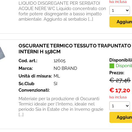
Iva inclusa
LIQUIDO DISGREGANTE PER SERBATOI
ACQUE NERE WC Liquido concentrato con
forte potere disgregante a basso impatto
ambientale. Aggiunto al serbatoio [...]
OSCURANTE TERMICO TESSUTO TRAPUNTATO 7
INTERNI H 158CM
Disponibil
Cod. art.:
12605
Disponi
Marca:
NO BRAND
Prezzo:
Unità di misura:
ML
€ 27,46
Sc.Club
SI
€
17,20
Convenzionati:
Iva inclusa
Materiale per la produzione di Oscuranti
Termici ideale per l'Interno, ideale nel
periodo Sia in Estate che in Inverno grazie
[...]