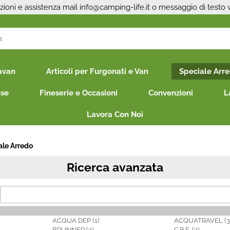
zioni e assistenza mail
info@camping-life.it
o messaggio di testo
S
avan
Articoli per Furgonati e Van
Speciale Arr
Per co
il nom
ese
Fineserie e Occasioni
Convenzioni
L
poi cl
Lavora Con Noi
ale Arredo
Ricerca avanzata
Ha
ACQUA DEP (1)
ACQUATRAVEL (3
BRUNNER (2)
C.B.E. (2)