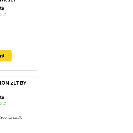
ità:
bile
ON 2LT BY
ità:
bile
Sconto 40.7%