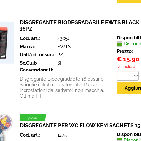
DISGREGANTE BIODEGRADABILE EWTS BLACK 
16PZ
Disponibil
Cod. art.:
23056
Disponi
Marca:
EWTS
Prezzo:
Unità di misura:
PZ
€
15,90
Sc.Club
SI
Iva inclusa
Convenzionati:
Disgregante Biodegradabile 16 bustine.
Scioglie i rifiuti naturalmente. Pulisce le
incrostazioni dai serbatoi. non macchia.
Ottima [...]
DISGREGANTE PER WC FLOW KEM SACHETS 15
Disponibil
Cod. art.:
1275
Disponi