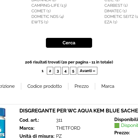
CAMPING-LIFE (13)
CARBEST (1)
COMET (1)
DIMATEC (1)
DOMETIC NDS (4)
DOMETIC SEITZ (1
EWTS (1)
EZA (1)
206 risultati trovati (20 per pagina - 11 in totale)
1
2
3
4
5
Avanti »
DISGREGANTE PER WC AQUA KEM BLUE SACH
Disponibil
Cod. art.:
311
Disponi
Marca:
THETFORD
Prezzo:
Unità di misura:
PZ