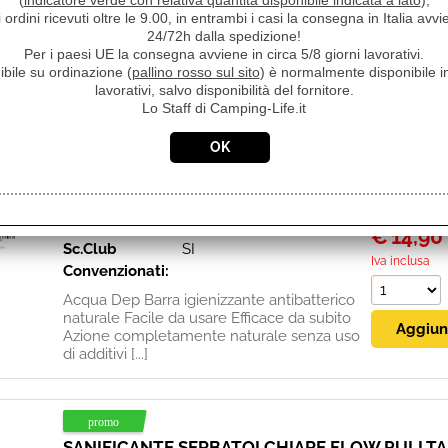
(
indicatore verde con relativa quantità disponibile indicata a lato
),
poliuretano questo mastice non ingiallisce.
i ordini ricevuti oltre le 9.00, in entrambi i casi la consegna in Italia a
Resiste agli UV e si utilizza [...]
24/72h dalla spedizione!
Per i paesi UE la consegna avviene in circa 5/8 giorni lavorativi.
ibile su ordinazione (
pallino rosso sul sito
) è normalmente disponibile in
lavorativi, salvo disponibilità del fornitore.
Lo Staff di Camping-Life.it
BARRA ANTIBATTERICA ACQUA DEP CAMPING-L
Disponibil
Cod. art.:
14713
Disponi
Marca:
ACQUA DEP
Prezzo:
Unità di misura:
PZ
€
14,90
Sc.Club
SI
Iva inclusa
Convenzionati:
Acqua Dep Barra igienizzante antibatterico
naturale Facile da usare Efficace da subito
Azione completamente naturale senza uso
di additivi [...]
SANIFICANTE SERBATOI CHIARE FLOW PULI TA