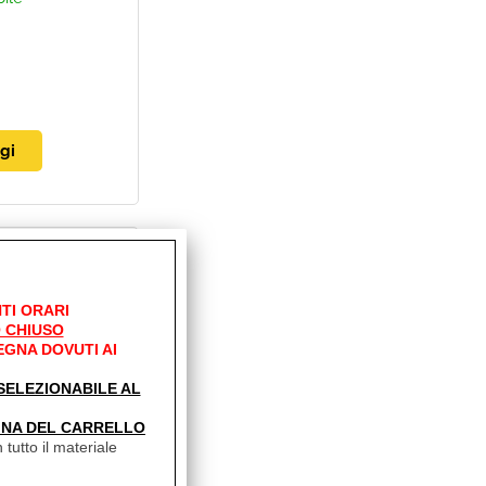
ità:
TI ORARI
 CHIUSO
bile
EGNA DOVUTI AI
Sconto 43.5%
' SELEZIONABILE AL
INA DEL CARRELLO
 tutto il materiale