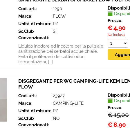
Disponibil
Cod. art.:
1290
Disponi
Marca:
FLOW
Prezzo:
Unità di misura:
PZ
€
4,90
Sc.Club
SI
Iva inclusa
Convenzionati:
Liquido inodore ed incolore per la pulizia e
sanitizzazione dei serbatoi acque chiare.
Evita il proliferarsi dei cattivi odori,
fermentazioni, [...]
DISGREGANTE PER WC CAMPING-LIFE KEM LEM
FLOW
Disponibil
Cod. art.:
23927
Disponi
Marca:
CAMPING-LIFE
Prezzo:
Unità di misura:
PZ
€ 15,00
Sc.Club
NO
€
8,90
Convenzionati: