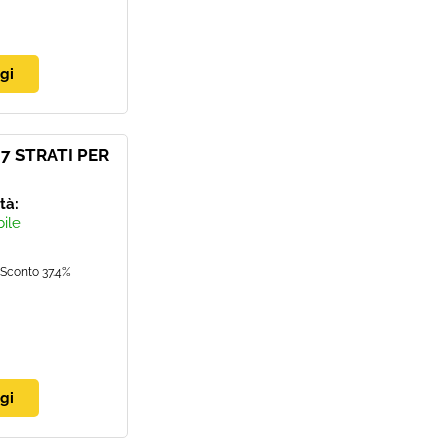
 STRATI PER
ità:
bile
Sconto 37.4%