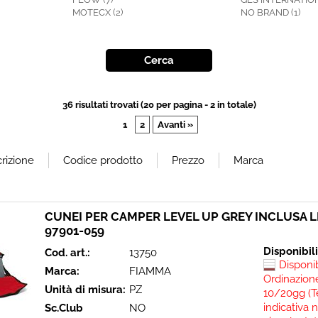
MOTECX (2)
NO BRAND (1)
36 risultati trovati (20 per pagina - 2 in totale)
1
2
Avanti »
CUNEI PER CAMPER LEVEL UP GREY INCLUSA L
97901-059
Disponibil
Cod. art.:
13750
Disponi
Marca:
FIAMMA
Ordinazione
Unità di misura:
PZ
10/20gg (T
indicativa 
Sc.Club
NO