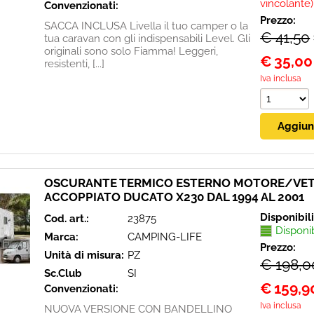
vincolante)
Convenzionati:
Prezzo:
SACCA INCLUSA Livella il tuo camper o la
€ 41,50
tua caravan con gli indispensabili Level. Gli
originali sono solo Fiamma! Leggeri,
€
35,00
resistenti, [...]
Iva inclusa
OSCURANTE TERMICO ESTERNO MOTORE/VET
ACCOPPIATO DUCATO X230 DAL 1994 AL 2001
Disponibil
Cod. art.:
23875
Disponi
Marca:
CAMPING-LIFE
Prezzo:
Unità di misura:
PZ
€ 198,0
Sc.Club
SI
€
159,9
Convenzionati:
Iva inclusa
NUOVA VERSIONE CON BANDELLINO