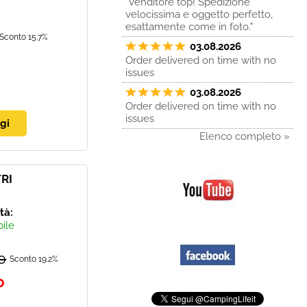
"Venditore top! Spedizione
velocissima e oggetto perfetto,
esattamente come in foto."
Sconto 15.7%
03.08.2026
Order delivered on time with no
issues
03.08.2026
Order delivered on time with no
issues
Elenco completo »
RI
ità:
bile
0
Sconto 19.2%
0