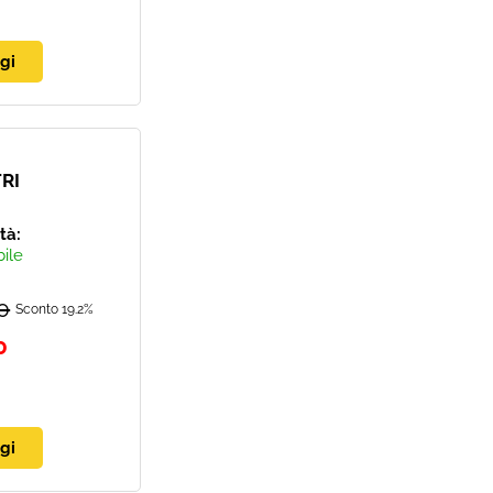
RI
ità:
bile
0
Sconto 19.2%
0