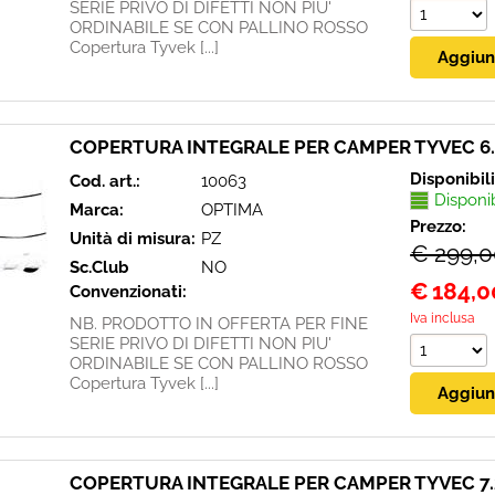
SERIE PRIVO DI DIFETTI NON PIU'
ORDINABILE SE CON PALLINO ROSSO
Copertura Tyvek [...]
COPERTURA INTEGRALE PER CAMPER TYVEC 6
Disponibil
Cod. art.:
10063
Disponi
Marca:
OPTIMA
Prezzo:
Unità di misura:
PZ
€ 299,
Sc.Club
NO
€
184,0
Convenzionati:
Iva inclusa
NB. PRODOTTO IN OFFERTA PER FINE
SERIE PRIVO DI DIFETTI NON PIU'
ORDINABILE SE CON PALLINO ROSSO
Copertura Tyvek [...]
COPERTURA INTEGRALE PER CAMPER TYVEC 7