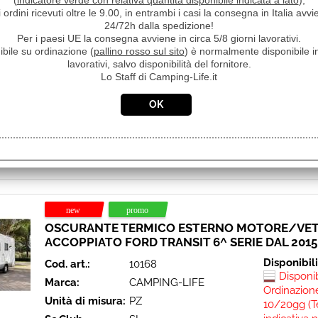
(
indicatore verde con relativa quantità disponibile indicata a lato
),
i ordini ricevuti oltre le 9.00, in entrambi i casi la consegna in Italia a
Disponibil
Cod. art.:
10167
24/72h dalla spedizione!
Disponi
Marca:
CAMPING-LIFE
Per i paesi UE la consegna avviene in circa 5/8 giorni lavorativi.
Prezzo:
ibile su ordinazione (
Unità di misura:
pallino rosso sul sito
PZ
) è normalmente disponibile in
€ 198,0
lavorativi, salvo disponibilità del fornitore.
Sc.Club
SI
Lo Staff di Camping-Life.it
€
159,9
Convenzionati:
Iva inclusa
NUOVA VERSIONE CON BANDELLINO
PARAVENTO!! Oscurante Termico Esterno,
accoppiato per protezione vetri e motore .
ideale nel [...]
OSCURANTE TERMICO ESTERNO MOTORE/VET
ACCOPPIATO FORD TRANSIT 6^ SERIE DAL 2015
Disponibil
Cod. art.:
10168
Disponi
Marca:
CAMPING-LIFE
Ordinazione
Unità di misura:
PZ
10/20gg (T