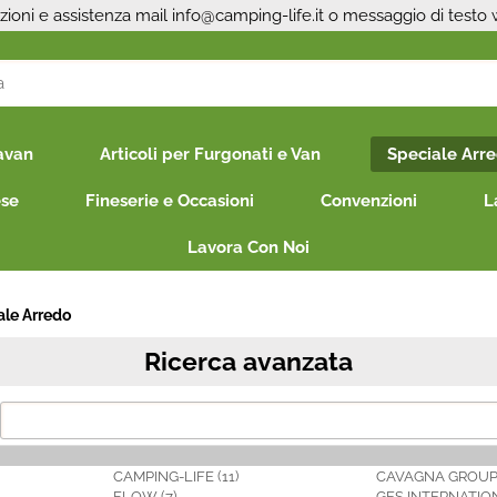
zioni e assistenza mail
info@camping-life.it
o messaggio di testo
S
avan
Articoli per Furgonati e Van
Speciale Arr
Per co
il nom
ese
Fineserie e Occasioni
Convenzioni
L
poi cl
Lavora Con Noi
ale Arredo
Ricerca avanzata
Ha
CAMPING-LIFE (11)
CAVAGNA GROUP 
FLOW (7)
GES INTERNATION