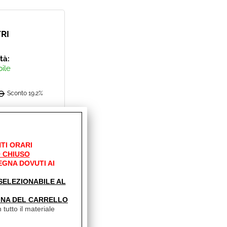
RI
ità:
bile
0
Sconto 19.2%
0
TI ORARI
 CHIUSO
EGNA DOVUTI AI
' SELEZIONABILE AL
INA DEL CARRELLO
 tutto il materiale
RI