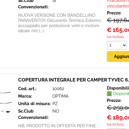
indicativa 
Sc.Club
SI
vincolante)
Convenzionati:
Prezzo:
NUOVA VERSIONE CON BANDELLINO
€ 197,6
PARAVENTO!! Oscurante Termico Esterno,
accoppiato per protezione vetri e motore .
€
165,0
ideale nel [...]
Iva inclusa
COPERTURA INTEGRALE PER CAMPER TYVEC 6
Disponibil
Cod. art.:
10062
Disponi
Marca:
OPTIMA
Prezzo:
Unità di misura:
PZ
€ 259,0
Sc.Club
NO
€
189,0
Convenzionati:
Iva inclusa
NB. PRODOTTO IN OFFERTA PER FINE