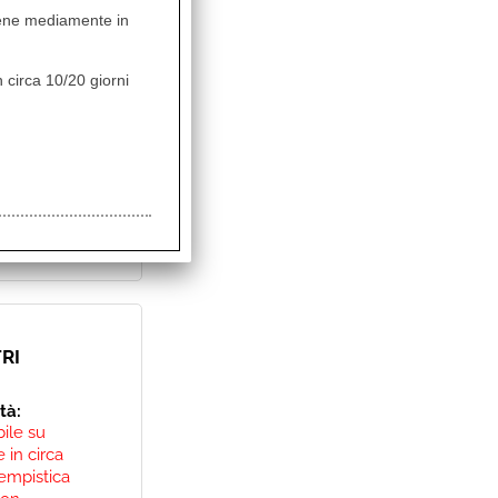
vviene mediamente in
ità:
bile
 circa 10/20 giorni
0
Sconto 19.2%
0
RI
ità:
bile su
 in circa
empistica