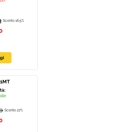
non
4
Sconto 16.5%
0
.1MT
ità:
bile
0
Sconto 27%
0