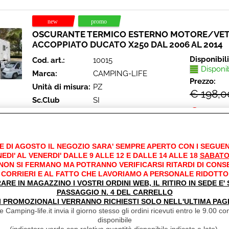
OSCURANTE TERMICO ESTERNO MOTORE/VET
ACCOPPIATO DUCATO X250 DAL 2006 AL 2014
Disponibil
Cod. art.:
10015
Disponi
Marca:
CAMPING-LIFE
Prezzo:
Unità di misura:
PZ
€ 198,0
Sc.Club
SI
€
159,9
Convenzionati:
Iva inclusa
NUOVA VERSIONE CON BANDELLINO
PARAVENTO!! Oscurante Termico Esterno,
accoppiato per protezione vetri e motore .
E DI AGOSTO IL NEGOZIO SARA' SEMPRE APERTO CON I SEGUEN
ideale nel [...]
EDI' AL VENERDI' DALLE 9 ALLE 12 E DALLE 14 ALLE 18
SABATO
 NON SI FERMANO MA POTRANNO VERIFICARSI RITARDI DI CONS
CORRIERI E AL FATTO CHE LAVORIAMO A PERSONALE RIDOTTO
RARE IN MAGAZZINO I VOSTRI ORDINI WEB, IL RITIRO IN SEDE E
PASSAGGIO N. 4 DEL CARRELLO
I PROMOZIONALI VERRANNO RICHIESTI SOLO NELL'ULTIMA PAG
 Camping-life.it invia il giorno stesso gli ordini ricevuti entro le 9.00 con
OSCURANTE TERMICO ESTERNO MOTORE/VET
disponibile
ACCOPPIATO DUCATO X290 DAL 2014