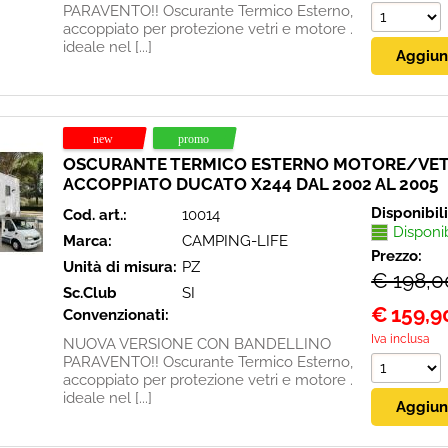
PARAVENTO!! Oscurante Termico Esterno,
accoppiato per protezione vetri e motore .
ideale nel [...]
OSCURANTE TERMICO ESTERNO MOTORE/VET
ACCOPPIATO DUCATO X244 DAL 2002 AL 2005
Disponibil
Cod. art.:
10014
Disponi
Marca:
CAMPING-LIFE
Prezzo:
Unità di misura:
PZ
€ 198,0
Sc.Club
SI
€
159,9
Convenzionati:
Iva inclusa
NUOVA VERSIONE CON BANDELLINO
PARAVENTO!! Oscurante Termico Esterno,
accoppiato per protezione vetri e motore .
ideale nel [...]