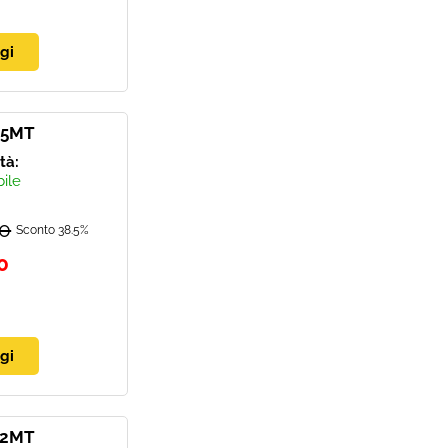
.5MT
ità:
bile
00
Sconto 38.5%
0
.2MT