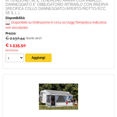
ATTENZIONE! SE IL TENDALINO ARRIVA CON IMBALLO
DANNEGGIATO E' OBBLIGATORIO RITIRARLO CON RISERVA
SPECIFICA COLLO DANNEGGIATO/APERTO/ROTTO/ECC.
SE IL [...]
Disponibilità:
Disponibile su Ordinazione in circa 10/20gg (Tempistica indicativa
non vincolante)
Prezzo:
€ 2.137,44
Sconto 28.2%
€
1.535,50
Iva inclusa