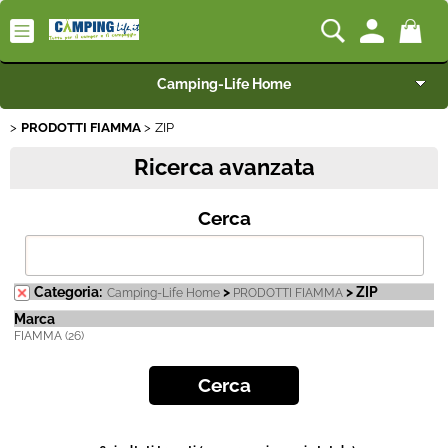
Camping-Life Home
PRODOTTI FIAMMA
ZIP
Articoli per Camper e Caravan
Ricerca avanzata
Articoli per Furgonati e Van
Cerca
Speciale Arredo
Campeggio e Giardino
Categoria:
>
> ZIP
Camping-Life Home
PRODOTTI FIAMMA
Marca
FIAMMA (26)
BEST SELLER
Rimorchi
Nautica