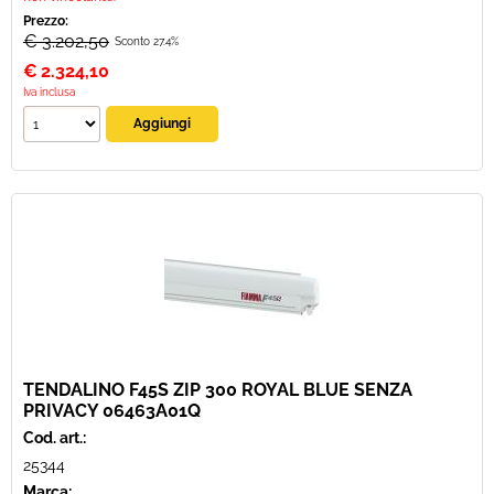
Prezzo:
€ 3.202,50
Sconto 27.4%
€
2.324,10
Iva inclusa
TENDALINO F45S ZIP 300 ROYAL BLUE SENZA
PRIVACY 06463A01Q
Cod. art.:
25344
Marca: