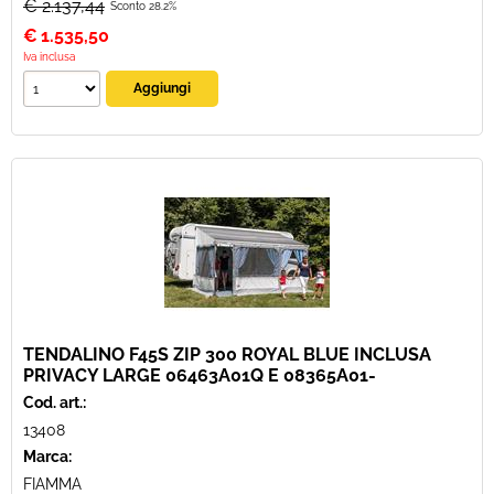
€ 2.137,44
Sconto 28.2%
€
1.535,50
Iva inclusa
TENDALINO F45S ZIP 300 ROYAL BLUE INCLUSA
PRIVACY LARGE 06463A01Q E 08365A01-
Cod. art.:
13408
Marca:
FIAMMA