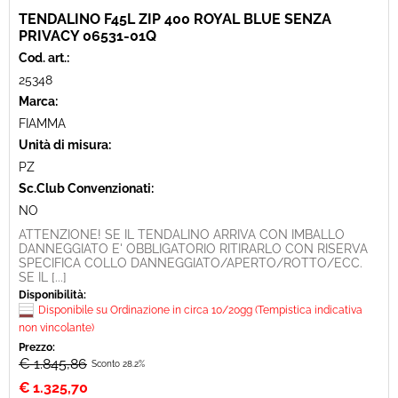
TENDALINO F45L ZIP 400 ROYAL BLUE SENZA
PRIVACY 06531-01Q
Cod. art.:
25348
Marca:
FIAMMA
Unità di misura:
PZ
Sc.Club Convenzionati:
NO
ATTENZIONE! SE IL TENDALINO ARRIVA CON IMBALLO
DANNEGGIATO E' OBBLIGATORIO RITIRARLO CON RISERVA
SPECIFICA COLLO DANNEGGIATO/APERTO/ROTTO/ECC.
SE IL [...]
Disponibilità:
Disponibile su Ordinazione in circa 10/20gg (Tempistica indicativa
non vincolante)
Prezzo:
€ 1.845,86
Sconto 28.2%
€
1.325,70