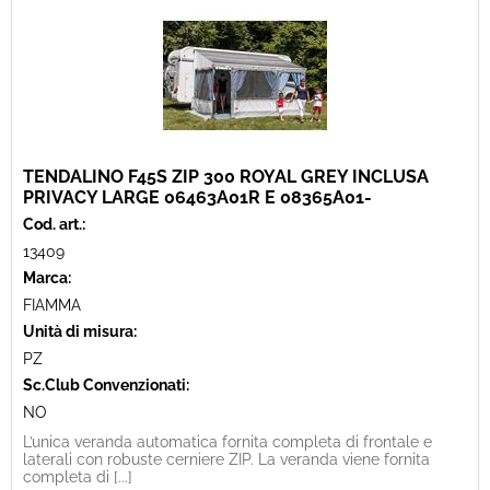
TENDALINO F45S ZIP 300 ROYAL GREY INCLUSA
PRIVACY LARGE 06463A01R E 08365A01-
Cod. art.:
13409
Marca:
FIAMMA
Unità di misura:
PZ
Sc.Club Convenzionati:
NO
L’unica veranda automatica fornita completa di frontale e
laterali con robuste cerniere ZIP. La veranda viene fornita
completa di [...]