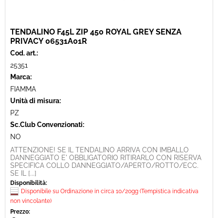
TENDALINO F45L ZIP 450 ROYAL GREY SENZA
PRIVACY 06531A01R
Cod. art.:
25351
Marca:
FIAMMA
Unità di misura:
PZ
Sc.Club Convenzionati:
NO
ATTENZIONE! SE IL TENDALINO ARRIVA CON IMBALLO
DANNEGGIATO E' OBBLIGATORIO RITIRARLO CON RISERVA
SPECIFICA COLLO DANNEGGIATO/APERTO/ROTTO/ECC.
SE IL [...]
Disponibilità:
Disponibile su Ordinazione in circa 10/20gg (Tempistica indicativa
non vincolante)
Prezzo: