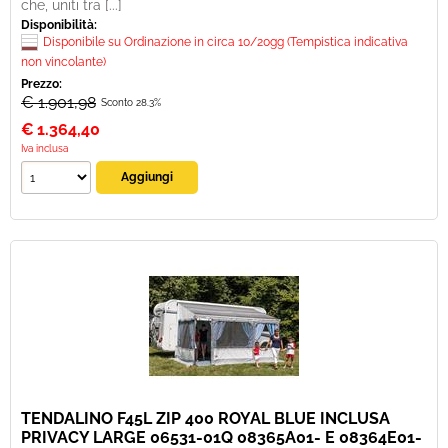
che, uniti tra [...]
Disponibilità:
Disponibile su Ordinazione in circa 10/20gg (Tempistica indicativa
non vincolante)
Prezzo:
€ 1.901,98
Sconto 28.3%
€
1.364,40
Iva inclusa
TENDALINO F45L ZIP 400 ROYAL BLUE INCLUSA
PRIVACY LARGE 06531-01Q 08365A01- E 08364E01-