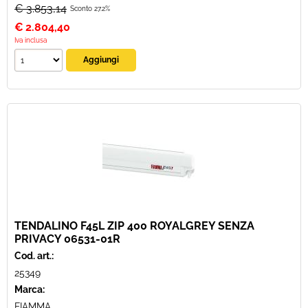
€ 3.853,14
Sconto 27.2%
€
2.804,40
Iva inclusa
TENDALINO F45L ZIP 400 ROYALGREY SENZA
PRIVACY 06531-01R
Cod. art.:
25349
Marca:
FIAMMA