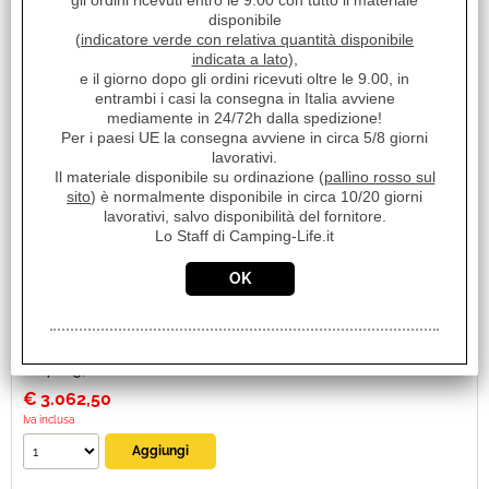
gli ordini ricevuti entro le 9.00 con tutto il materiale
Cod. art.:
disponibile
13406
(
indicatore verde con relativa quantità disponibile
indicata a lato
),
Marca:
e il giorno dopo gli ordini ricevuti oltre le 9.00, in
FIAMMA
entrambi i casi la consegna in Italia avviene
Unità di misura:
mediamente in 24/72h dalla spedizione!
Per i paesi UE la consegna avviene in circa 5/8 giorni
PZ
lavorativi.
Sc.Club Convenzionati:
Il materiale disponibile su ordinazione (
pallino rosso sul
sito
) è normalmente disponibile in circa 10/20 giorni
NO
lavorativi, salvo disponibilità del fornitore.
L’unica veranda automatica fornita completa di frontale e
Lo Staff di Camping-Life.it
laterali con robuste cerniere ZIP. La veranda viene fornita
completa di [...]
Disponibilità:
Disponibile su Ordinazione in circa 10/20gg (Tempistica indicativa
non vincolante)
Prezzo:
€ 4.189,12
Sconto 26.9%
€
3.062,50
Iva inclusa