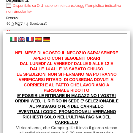
Disponibilità:
Disponibile su Ordinazione in circa 10/20gg (Tempistica indicativa
non vincolante)
Prezzo:
€ 3.897,14
Sconto 21.1%
€
3.072,90
Iva inclusa
NEL MESE DI AGOSTO IL NEGOZIO SARA' SEMPRE
APERTO CON I SEGUENTI ORARI
DAL LUNEDI' AL VENERDI' DALLE 9 ALLE 12 E
DALLE 14 ALLE 18
SABATO CHIUSO
LE SPEDIZIONI NON SI FERMANO MA POTRANNO
VERIFICARSI RITARDI DI CONSEGNA DOVUTI AI
CORRIERI E AL FATTO CHE LAVORIAMO A
PERSONALE RIDOTTO
E' POSSIBILE RITIRARE IN MAGAZZINO I VOSTRI
ORDINI WEB, IL RITIRO IN SEDE E' SELEZIONABILE
AL PASSAGGIO N. 4 DEL CARRELLO
EVENTUALI CODICI PROMOZIONALI VERRANNO
TENDALINO F45L ZIP 450 ROYAL BLUE INCLUSA
RICHIESTI SOLO NELL'ULTIMA PAGINA DEL
CARRELLO
PRIVACY MEDIUM 06531A01Q 08365-01- E
Vi ricordiamo, che Camping-life.it invia il giorno stesso
08364H01-