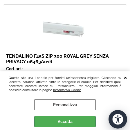
TENDALINO F45S ZIP 300 ROYAL GREY SENZA
PRIVACY 06463A01R
Cod. art.:
25345
Questo sito usa i cookie per fornirti un'esperienza migliore. Cliccando su
"Accetta" saranno attivate tutte le categorie di cookie. Per decidere quali
Marca:
accettare, cliccare invece su "Personalizza". Per maggiori informazioni è
FIAMMA
possibile consultare la pagina
Informativa Cookie
.
Unità di misura:
PZ
Personalizza
Sc.Club Convenzionati:
NO
Accetta
ATTENZIONE! SE IL TENDALINO ARRIVA CON IMBALLO