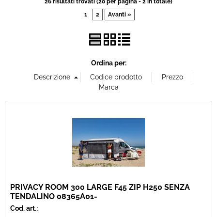
26 risultati trovati (20 per pagina - 2 in totale)
1
2
Avanti »
Offerte Del mese
Fineserie e Occasioni
Ordina per:
Convenzioni
La nostra Officina
Veicoli Pronta consegna
Lavora Con Noi
PRIVACY ROOM 300 LARGE F45 ZIP H250 SENZA
TENDALINO 08365A01-
Cod. art.: