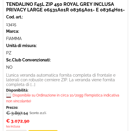
TENDALINO F45L ZIP 450 ROYAL GREY INCLUSA
PRIVACY LARGE 06531A01R 08365A01- E 08364H01-
Cod. art.:
13415
Marca:
FIAMMA
Unità di misura:
PZ
Sc.Club Convenzionati:
NO
L’unica veranda automatica fornita completa di frontale e
laterali con robuste cerniere ZIP. La veranda viene fornita
completa di [...]
Disponibilità:
Disponibile su Ordinazione in circa 10/20gg (Tempistica indicativa
non vincolante)
Prezzo:
€ 3.897,14
Sconto 21.1%
€
3.072,90
Iva inclusa