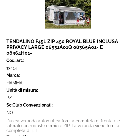
TENDALINO F45L ZIP 450 ROYAL BLUE INCLUSA
PRIVACY LARGE 06531A01Q 08365A01- E
08364H01-
Cod. art.:
13414
Marca:
FIAMMA
Unità di misura:
PZ
Sc.Club Convenzionati:
NO
L’unica veranda automatica fornita completa di frontale e
laterali con robuste cerniere ZIP. La veranda viene fornita
completa di [...]