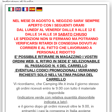
Indicatore di livello
Serbatoi realizzati in plastica riciclata
Serbatoio per urina con collegamento brevettato anti-perdita
NEL MESE DI AGOSTO IL NEGOZIO SARA' SEMPRE
APERTO CON I SEGUENTI ORARI
DAL LUNEDI' AL VENERDI' DALLE 9 ALLE 12 E
Accessori
DALLE 14 ALLE 18
SABATO CHIUSO
LE SPEDIZIONI NON SI FERMANO MA POTRANNO
VERIFICARSI RITARDI DI CONSEGNA DOVUTI AI
CORRIERI E AL FATTO CHE LAVORIAMO A
PERSONALE RIDOTTO
E' POSSIBILE RITIRARE IN MAGAZZINO I VOSTRI
ORDINI WEB, IL RITIRO IN SEDE E' SELEZIONABILE
AL PASSAGGIO N. 4 DEL CARRELLO
EVENTUALI CODICI PROMOZIONALI VERRANNO
RICHIESTI SOLO NELL'ULTIMA PAGINA DEL
CARRELLO
Vi ricordiamo, che Camping-life.it invia il giorno stesso
gli ordini ricevuti entro le 9.00 con tutto il materiale
disponibile
WC TOILETTE A SEPARAZIONE 20
(
indicatore verde con relativa quantità disponibile
SACCHETTI
indicata a lato
),
e il giorno dopo gli ordini ricevuti oltre le 9.00, in
€ 7,49
Sconto 22.6%
entrambi i casi la consegna in Italia avviene