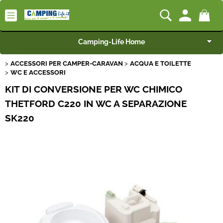
Camping-Life Home
ACCESSORI PER CAMPER-CARAVAN
ACQUA E TOILETTE
Articoli per Camper e Caravan
WC E ACCESSORI
KIT DI CONVERSIONE PER WC CHIMICO
Articoli per Furgonati e Van
THETFORD C220 IN WC A SEPARAZIONE
SK220
Speciale Arredo
Campeggio e Giardino
BEST SELLER
Rimorchi
Nautica