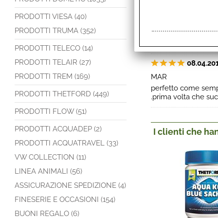
PRODOTTI VIESA (40)
01.05.
PRODOTTI TRUMA (352)
PIC
Ottimo venditore ,
PRODOTTI TELECO (14)
PRODOTTI TELAIR (27)
08.04.20
PRODOTTI TREM (169)
MAR
perfetto come sempre
PRODOTTI THETFORD (449)
.prima volta che succ
PRODOTTI FLOW (51)
PRODOTTI ACQUADEP (2)
I clienti che h
PRODOTTI ACQUATRAVEL (33)
VW COLLECTION (11)
LINEA ANIMALI (56)
ASSICURAZIONE SPEDIZIONE (4)
FINESERIE E OCCASIONI (154)
BUONI REGALO (6)