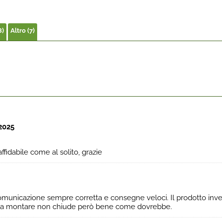
8)
Altro (7)
2025
ffidabile come al solito, grazie
omunicazione sempre corretta e consegne veloci. Il prodotto in
da montare non chiude però bene come dovrebbe.