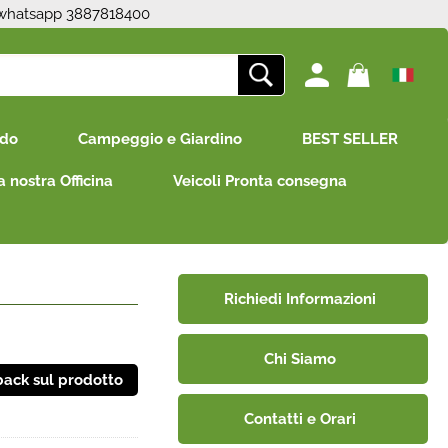
 whatsapp 3887818400
ono già registrato
Sono un nuovo cliente
edo
Campeggio e Giardino
BEST SELLER
mpletare l'ordine inserisci
Se non sei ancora registrato sul
e utente e la password e
nostro sito clicca sul pulsante
a nostra Officina
Veicoli Pronta consegna
icca sul pulsante "Accedi"
"Registrati"
E-mail:
Password:
Richiedi Informazioni
Chi Siamo
i perso la password?
Contatti e Orari