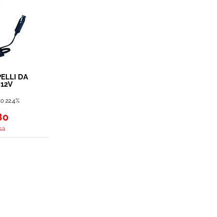
ELLI DA
 12V
OLE
o 22.4%
80
sa