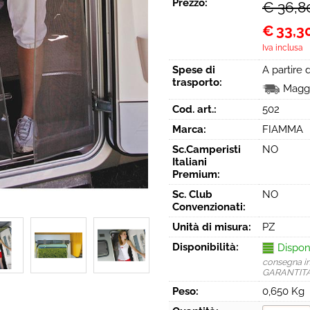
Prezzo:
€ 36,8
€
33,3
Iva inclusa
Spese di
A partire
trasporto:
Maggi
Cod. art.:
502
Marca:
FIAMMA
Sc.Camperisti
NO
Italiani
Premium:
Sc. Club
NO
Convenzionati:
Unità di misura:
PZ
Disponibilità:
Dispon
consegna i
GARANTIT
Peso:
0,650 Kg