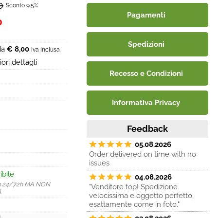
0
Sconto 9.5%
Pagamenti
0
Spedizioni
 da
€ 8,00
Iva inclusa
ori dettagli
Recesso e Condizioni
Informativa Privacy
Feedback
05.08.2026
Order delivered on time with no
issues
ibile
04.08.2026
n 24/72h MA NON
"Venditore top! Spedizione
A
velocissima e oggetto perfetto,
esattamente come in foto."