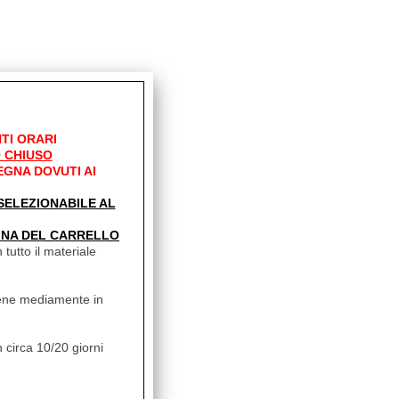
TI ORARI
 CHIUSO
EGNA DOVUTI AI
' SELEZIONABILE AL
e vengono incastrati
ica per ogni
INA DEL CARRELLO
iali usati, però
 tutto il materiale
hè per la lunghezza
vviene mediamente in
 circa 10/20 giorni
tanti più corte
esterno della parete.