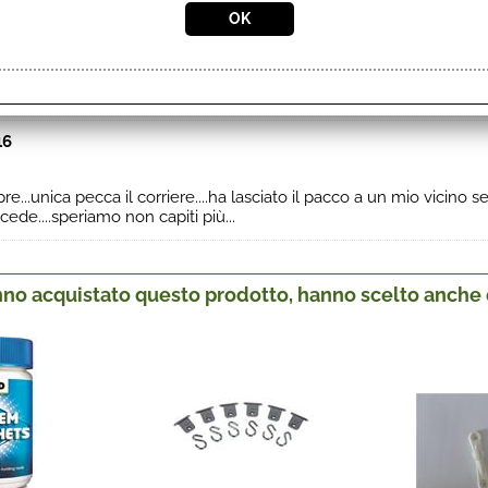
2017
 come sempre
16
...unica pecca il corriere....ha lasciato il pacco a un mio vicino s
ede....speriamo non capiti più...
anno acquistato questo prodotto, hanno scelto anche q