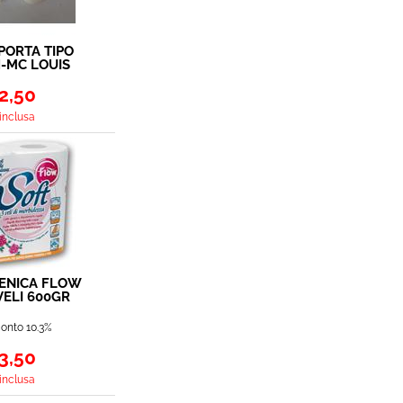
ORTA TIPO
-MC LOUIS
2,50
 inclusa
IENICA FLOW
VELI 600GR
4 ROTOLI
onto 10.3%
3,50
 inclusa