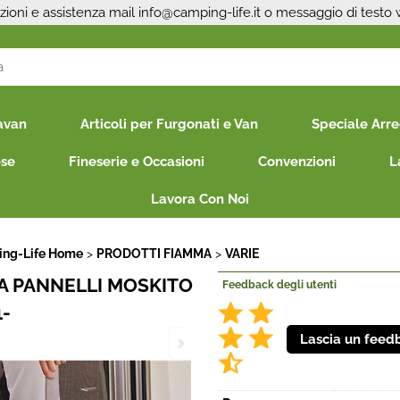
zioni e assistenza mail
info@camping-life.it
o messaggio di testo
S
avan
Articoli per Furgonati e Van
Speciale Arr
Per co
il nom
ese
Fineserie e Occasioni
Convenzioni
L
poi cl
Lavora Con Noi
ng-Life Home
PRODOTTI FIAMMA
VARIE
A PANNELLI MOSKITO
Feedback degli utenti
1-
Ha