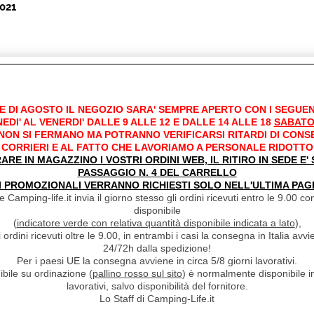
2021
2019
e adattabile a tutti i tipi di porte.
E DI AGOSTO IL NEGOZIO SARA' SEMPRE APERTO CON I SEGUEN
EDI' AL VENERDI' DALLE 9 ALLE 12 E DALLE 14 ALLE 18
SABATO
 NON SI FERMANO MA POTRANNO VERIFICARSI RITARDI DI CONS
18
CORRIERI E AL FATTO CHE LAVORIAMO A PERSONALE RIDOTTO
RARE IN MAGAZZINO I VOSTRI ORDINI WEB, IL RITIRO IN SEDE E
osta da una barra di plastica leggera che va avvitata in alto dov
PASSAGGIO N. 4 DEL CARRELLO
nnelli di rete da zanzariera e in basso c'è cucito un pezzo di plast
I PROMOZIONALI VERRANNO RICHIESTI SOLO NELL'ULTIMA PAG
ontrappeso. Costa un pò cara in relazione alla semplicità dei mater
 Camping-life.it invia il giorno stesso gli ordini ricevuti entro le 9.00 con
one ed è anche carina da vedere. Adattabile a tutte le porte perc
disponibile
r la larghezza basta sormontare i due teli.
(
indicatore verde con relativa quantità disponibile indicata a lato
),
i ordini ricevuti oltre le 9.00, in entrambi i casi la consegna in Italia a
24/72h dalla spedizione!
2017
Per i paesi UE la consegna avviene in circa 5/8 giorni lavorativi.
ibile su ordinazione (
pallino rosso sul sito
) è normalmente disponibile in
zz'ora, pratica e soprattutto utile. Ho utilizzato due viti autofilet
lavorativi, salvo disponibilità del fornitore.
dotazione per evitare di arrivare troppo in prossimità dello strato 
Lo Staff di Camping-Life.it
 ben fatto.