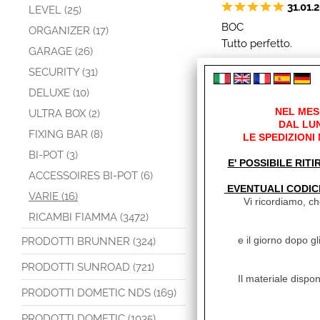
31.01.
LEVEL (25)
BOC
ORGANIZER (17)
Tutto perfetto.
GARAGE (26)
SECURITY (31)
16.09.
DELUXE (10)
ROS
Prodotto ben studiato 
NEL MES
ULTRA BOX (2)
DAL LUN
FIXING BAR (8)
LE SPEDIZIONI
01.05.20
BI-POT (3)
TAD
E' POSSIBILE RITI
La zanzariera è comp
ACCESSOIRES BI-POT (6)
a pressione i due pa
EVENTUALI CODIC
VARIE (16)
pannello che fa da c
Vi ricordiamo, che
assolve la sua funzi
RICAMBI FIAMMA (3472)
basta tagliarla, e pe
e il giorno dopo gl
PRODOTTI BRUNNER (324)
26.06.
PRODOTTI SUNROAD (721)
SAR
Il materiale dispon
Montata in meno di me
PRODOTTI DOMETIC NDS (169)
rispetto a quelle in 
Per il resto prodotto
PRODOTTI DOMETIC (1035)