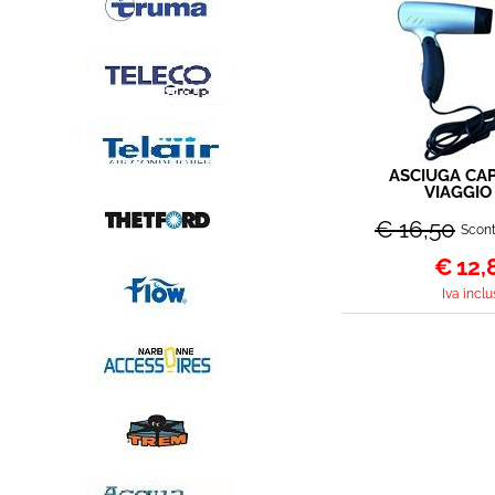
ASCIUGA CAP
VIAGGIO
PIEGHEV
€ 16,50
Scont
€
12,
Iva inclu