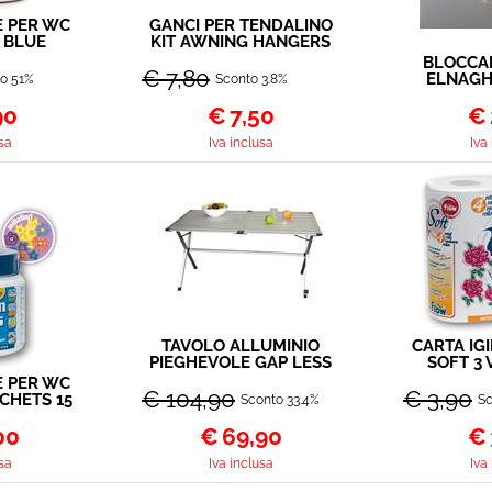
 PER WC
GANCI PER TENDALINO
 BLUE
KIT AWNING HANGERS
TS
98655-743
BLOCCAP
€ 7,80
ELNAGH
o 51%
Sconto 3.8%
90
€
7,50
€
sa
Iva inclusa
Iva
TAVOLO ALLUMINIO
CARTA IG
PIEGHEVOLE GAP LESS
SOFT 3 
6P 140 X 80
CONF 
 PER WC
€ 104,90
€ 3,90
CHETS 15
Sconto 33.4%
Sc
.
00
€
69,90
€
sa
Iva inclusa
Iva