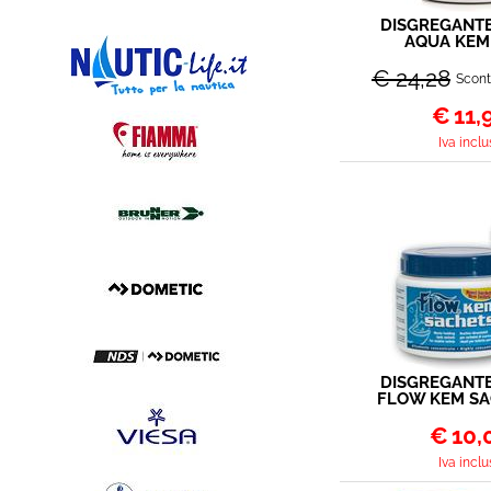
DISGREGANTE
AQUA KEM
SACHE
€ 24,28
Scont
€
11,
Iva inclu
DISGREGANTE
FLOW KEM SA
BUST
€
10,
Iva inclu