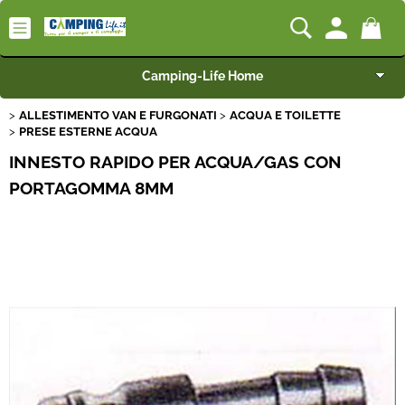
Camping-Life Home
ALLESTIMENTO VAN E FURGONATI
ACQUA E TOILETTE
Articoli per Camper e Caravan
PRESE ESTERNE ACQUA
INNESTO RAPIDO PER ACQUA/GAS CON
Articoli per Furgonati e Van
PORTAGOMMA 8MM
Speciale Arredo
Campeggio e Giardino
BEST SELLER
Rimorchi
Nautica