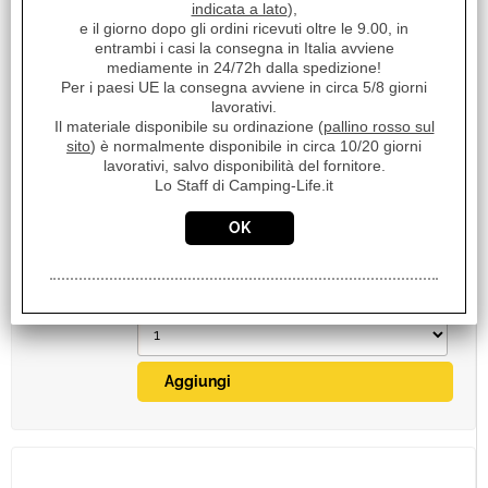
indicata a lato
),
e il giorno dopo gli ordini ricevuti oltre le 9.00, in
entrambi i casi la consegna in Italia avviene
mediamente in 24/72h dalla spedizione!
Per i paesi UE la consegna avviene in circa 5/8 giorni
lavorativi.
Il materiale disponibile su ordinazione (
pallino rosso sul
FORNELLO 1 FUOCO BUTANO/PROPANO
NERO
sito
) è normalmente disponibile in circa 10/20 giorni
lavorativi, salvo disponibilità del fornitore.
€ 41,00
Sconto 51.5%
Lo Staff di Camping-Life.it
€
19,90
Iva inclusa
Disponibile