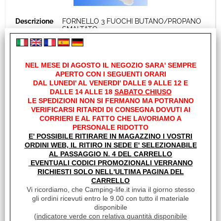
FORNELLO 3 FUOCHI BUTANO/PROPANO
SMALTATO
€ 60,88
Sconto 18%
€
49,90
NEL MESE DI AGOSTO IL NEGOZIO SARA' SEMPRE
Iva inclusa
APERTO CON I SEGUENTI ORARI
DAL LUNEDI' AL VENERDI' DALLE 9 ALLE 12 E
Disponibile su Ordinazione in circa
DALLE 14 ALLE 18
SABATO CHIUSO
10/20gg (Tempistica indicativa non
LE SPEDIZIONI NON SI FERMANO MA POTRANNO
vincolante)
VERIFICARSI RITARDI DI CONSEGNA DOVUTI AI
CORRIERI E AL FATTO CHE LAVORIAMO A
PERSONALE RIDOTTO
E' POSSIBILE RITIRARE IN MAGAZZINO I VOSTRI
ORDINI WEB, IL RITIRO IN SEDE E' SELEZIONABILE
AL PASSAGGIO N. 4 DEL CARRELLO
EVENTUALI CODICI PROMOZIONALI VERRANNO
RICHIESTI SOLO NELL'ULTIMA PAGINA DEL
CARRELLO
Vi ricordiamo, che Camping-life.it invia il giorno stesso
gli ordini ricevuti entro le 9.00 con tutto il materiale
disponibile
(
indicatore verde con relativa quantità disponibile