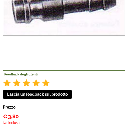
Offerte Del mese
Fineserie e Occasioni
Convenzioni
La nostra Officina
Veicoli Pronta consegna
Feedback degli utenti
Lavora Con Noi
Prezzo:
€
3,80
Iva inclusa