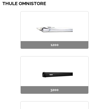
THULE OMNISTORE
Offerte Del mese
Fineserie e Occasioni
Convenzioni
1200
La nostra Officina
Veicoli Pronta consegna
Lavora Con Noi
3200