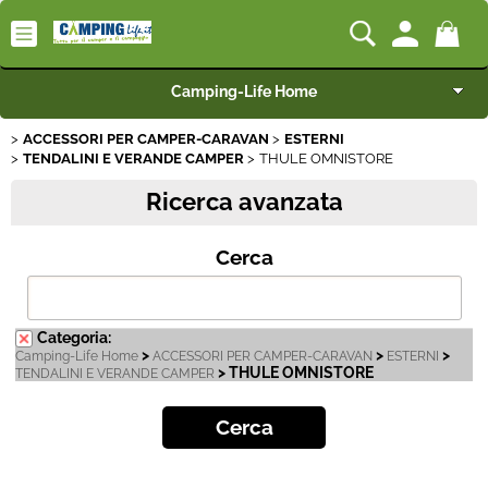
Camping-Life Home
ACCESSORI PER CAMPER-CARAVAN
ESTERNI
Articoli per Camper e Caravan
TENDALINI E VERANDE CAMPER
THULE OMNISTORE
Ricerca avanzata
Articoli per Furgonati e Van
Cerca
Speciale Arredo
Campeggio e Giardino
Categoria:
>
>
>
Camping-Life Home
ACCESSORI PER CAMPER-CARAVAN
ESTERNI
BEST SELLER
> THULE OMNISTORE
TENDALINI E VERANDE CAMPER
Rimorchi
Nautica