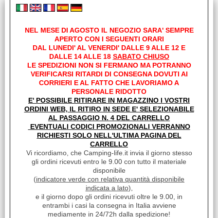
5102
NEL MESE DI AGOSTO IL NEGOZIO SARA' SEMPRE
APERTO CON I SEGUENTI ORARI
DAL LUNEDI' AL VENERDI' DALLE 9 ALLE 12 E
DALLE 14 ALLE 18
SABATO CHIUSO
LE SPEDIZIONI NON SI FERMANO MA POTRANNO
VERIFICARSI RITARDI DI CONSEGNA DOVUTI AI
CORRIERI E AL FATTO CHE LAVORIAMO A
PERSONALE RIDOTTO
E' POSSIBILE RITIRARE IN MAGAZZINO I VOSTRI
5200
ORDINI WEB, IL RITIRO IN SEDE E' SELEZIONABILE
AL PASSAGGIO N. 4 DEL CARRELLO
EVENTUALI CODICI PROMOZIONALI VERRANNO
RICHIESTI SOLO NELL'ULTIMA PAGINA DEL
CARRELLO
Vi ricordiamo, che Camping-life.it invia il giorno stesso
gli ordini ricevuti entro le 9.00 con tutto il materiale
disponibile
(
indicatore verde con relativa quantità disponibile
indicata a lato
),
6300
e il giorno dopo gli ordini ricevuti oltre le 9.00, in
entrambi i casi la consegna in Italia avviene
mediamente in 24/72h dalla spedizione!