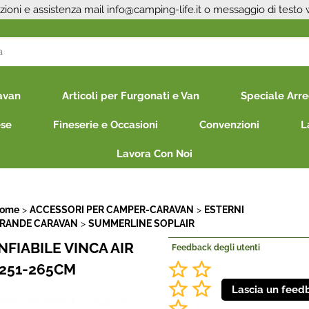
zioni e assistenza mail
info@camping-life.it
o messaggio di testo
S
avan
Articoli per Furgonati e Van
Speciale Arr
Per co
il nom
ese
Fineserie e Occasioni
Convenzioni
L
poi cl
Lavora Con Noi
Home
ACCESSORI PER CAMPER-CARAVAN
ESTERNI
ERANDE CARAVAN
SUMMERLINE SOPLAIR
FIABILE VINCA AIR
Feedback degli utenti
Ha
 251-265CM