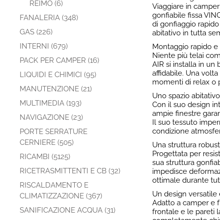
REIMO (6)
Viaggiare in camper 
gonfiabile fissa VIN
FANALERIA (348)
di gonfiaggio rapido 
GAS (226)
abitativo in tutta sem
INTERNI (679)
Montaggio rapido e 
Niente più telai com
PACK PER CAMPER (16)
AIR si installa in un
affidabile. Una volta
LIQUIDI E CHIMICI (95)
momenti di relax o p
MANUTENZIONE (21)
Uno spazio abitativ
MULTIMEDIA (193)
Con il suo design in
ampie finestre gara
NAVIGAZIONE (23)
Il suo tessuto imper
condizione atmosfer
PORTE SERRATURE
CERNIERE (505)
Una struttura robus
Progettata per resist
RICAMBI (5125)
sua struttura gonfia
RICETRASMITTENTI E CB (32)
impedisce deformazio
ottimale durante tut
RISCALDAMENTO E
Un design versatile
CLIMATIZZAZIONE (367)
Adatto a camper e fu
SANIFICAZIONE ACQUA (31)
frontale e le pareti