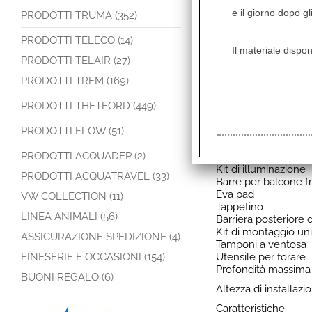
Gonna paraurti,
e il giorno dopo gl
PRODOTTI TRUMA (352)
Copriruota,
Picchetti,
PRODOTTI TELECO (14)
Elastici a scala,
Il materiale dispon
PRODOTTI TELAIR (27)
Borse per il trasport
OPZIONI:
PRODOTTI TREM (169)
Struttura aggiuntiva
PRODOTTI THETFORD (449)
Camera interna per 
Tettoia
PRODOTTI FLOW (51)
Prolunga laterale
Cinghia anti-tempes
PRODOTTI ACQUADEP (2)
Pompa elettrica
Kit di illuminazione
PRODOTTI ACQUATRAVEL (33)
Barre per balcone fr
Eva pad
VW COLLECTION (11)
Tappetino
LINEA ANIMALI (56)
Barriera posteriore 
Kit di montaggio un
ASSICURAZIONE SPEDIZIONE (4)
Tamponi a ventosa
FINESERIE E OCCASIONI (154)
Utensile per forare
Profondità massim
BUONI REGALO (6)
Altezza di installaz
Caratteristiche