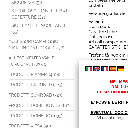
completamente chiu
SICUREZZA (51)
protetti.
STUOIE OSCURANTI TESSUTI
Veranda gonfiabile.
COPERTURE (621)
Varianti
SIGILLANTI E INCOLLANTI
Descrizione
(53)
Caratteristiche
Dati logistici
ACCESSORI CAMPEGGIO E
Articoli complement
CARATTERISTICHE 
GIARDINO OUTDOOR (1036)
Profondità: 300 cm
ALLESTIMENTO VAN E
Lunghezza: 400 cm,
FURGONATI (8359)
Materiali: tetto in 
Pareti: tessuto Pol
PRODOTTI FIAMMA (4618)
Struttura: gonfiabil
Disponibile in 4 al
NEL MES
PRODOTTI BRUNNER (323)
DESIGN:
DAL LUN
LE SPEDIZIONI
Facciata e lati stacca
PRODOTTI SUNROAD (723)
Facciata: 3 finestre s
E' POSSIBILE RITI
Lati: zanzariera nell
PRODOTTI DOMETIC NDS (169)
Bavetta: interna.
EVENTUALI CODIC
DOTAZIONE INCLU
PRODOTTI DOMETIC (1035)
Vi ricordiamo, che
Pompa manuale,
PRODOTTI VIESA (40)
Tende,