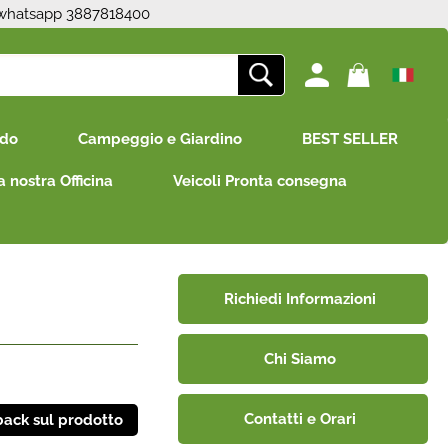
 whatsapp 3887818400
ono già registrato
Sono un nuovo cliente
edo
Campeggio e Giardino
BEST SELLER
mpletare l'ordine inserisci
Se non sei ancora registrato sul
e utente e la password e
nostro sito clicca sul pulsante
a nostra Officina
Veicoli Pronta consegna
icca sul pulsante "Accedi"
"Registrati"
E-mail:
Password:
Richiedi Informazioni
Chi Siamo
i perso la password?
Contatti e Orari