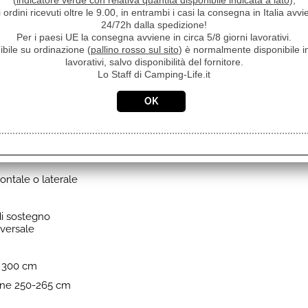
(
indicatore verde con relativa quantità disponibile indicata a lato
),
i ordini ricevuti oltre le 9.00, in entrambi i casi la consegna in Italia a
24/72h dalla spedizione!
Per i paesi UE la consegna avviene in circa 5/8 giorni lavorativi.
ibile su ordinazione (
pallino rosso sul sito
) è normalmente disponibile in
o e lo stoccaggio.
lavorativi, salvo disponibilità del fornitore.
Lo Staff di Camping-Life.it
accessorio
ta
ontale o laterale
di sostegno
iversale
a 300 cm
ione 250-265 cm