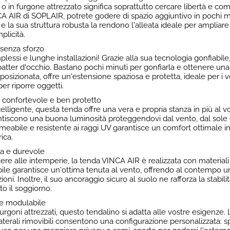
o in furgone attrezzato significa soprattutto cercare libertà e com
CA AIR di SOPLAIR, potrete godere di spazio aggiuntivo in pochi mi
e la sua struttura robusta la rendono l'alleata ideale per ampliare 
plicità.
senza sforzo
plessi e lunghe installazioni! Grazie alla sua tecnologia gonfiabil
 batter d'occhio. Bastano pochi minuti per gonfiarla e ottenere una 
 posizionata, offre un'estensione spaziosa e protetta, ideale per i vos
er riporre oggetti.
o confortevole e ben protetto
telligente, questa tenda offre una vera e propria stanza in più al v
ntiscono una buona luminosità proteggendovi dal vento, dal sole 
meabile e resistente ai raggi UV garantisce un comfort ottimale in
ica.
ta e durevole
ere alle intemperie, la tenda VINCA AIR è realizzata con materiali d
bile garantisce un'ottima tenuta al vento, offrendo al contempo una
ni. Inoltre, il suo ancoraggio sicuro al suolo ne rafforza la stabil
to il soggiorno.
 e modulabile
rgoni attrezzati, questo tendalino si adatta alle vostre esigenze.
 laterali rimovibili consentono una configurazione personalizzata: s