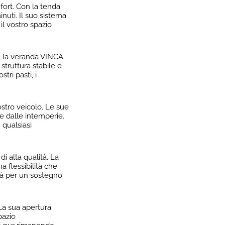
fort. Con la tenda
nuti. Il suo sistema
il vostro spazio
e, la veranda VINCA
struttura stabile e
tri pasti, i
ostro veicolo. Le sue
e dalle intemperie.
 qualsiasi
i alta qualità. La
 flessibilità che
ità per un sostegno
 La sua apertura
pazio