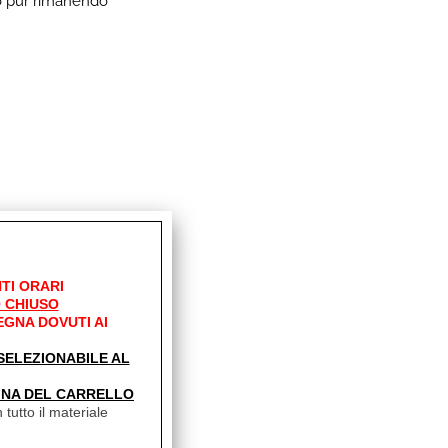
o pur rimanendo
0-295 cm
TI ORARI
 CHIUSO
EGNA DOVUTI AI
' SELEZIONABILE AL
INA DEL CARRELLO
 tutto il materiale