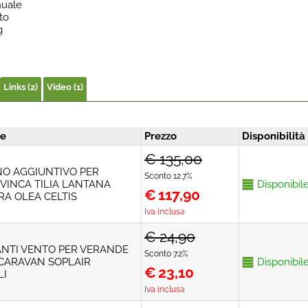
nuale
to
g
Links (2)
Video (1)
ne
Prezzo
Disponibilità
€ 135,00
O AGGIUNTIVO PER
Sconto 12.7%
VINCA TILIA LANTANA
Disponibil
€
117,90
A OLEA CELTIS
Iva inclusa
€ 24,90
ANTI VENTO PER VERANDE
Sconto 7.2%
CARAVAN SOPLAIR
Disponibil
€
23,10
LI
Iva inclusa