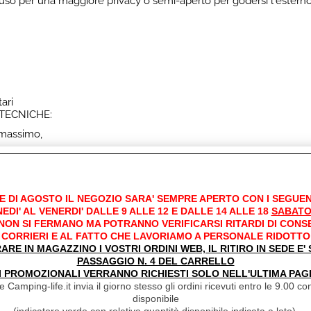
so per una maggiore privacy o semi-aperto per godersi l'estern
ari
TECNICHE:
 massimo,
tela RoofOnepolyester 220 g/m²,
yOnepolyester 220 g/m²,
e in un unico punto.
tezze di montaggio: 235-250 cm / 250-265 cm / 265-280 cm / 28
E DI AGOSTO IL NEGOZIO SARA' SEMPRE APERTO CON I SEGUEN
EDI' AL VENERDI' DALLE 9 ALLE 12 E DALLE 14 ALLE 18
SABATO
 NON SI FERMANO MA POTRANNO VERIFICARSI RITARDI DI CONS
bili,
CORRIERI E AL FATTO CHE LAVORIAMO A PERSONALE RIDOTTO
ulla facciata per tutti i modelli,
RARE IN MAGAZZINO I VOSTRI ORDINI WEB, IL RITIRO IN SEDE E
a parte inferiore delle finestre e sulla porta,
PASSAGGIO N. 4 DEL CARRELLO
I PROMOZIONALI VERRANNO RICHIESTI SOLO NELL'ULTIMA PAG
SA:
 Camping-life.it invia il giorno stesso gli ordini ricevuti entro le 9.00 con
disponibile