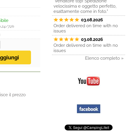
"Venditore top! Spedizione
velocissima e oggetto perfetto,
esattamente come in foto."
03.08.2026
ibile
Order delivered on time with no
n 24/72h
issues
g
03.08.2026
Order delivered on time with no
issues
Elenco completo »
sce il prezzo