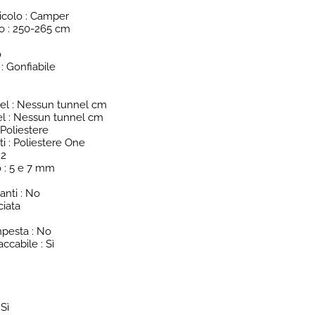
eicolo : Camper
o : 250-265 cm
m
o
 : Gonfiabile
el : Nessun tunnel cm
el : Nessun tunnel cm
 Poliestere
ti : Poliestere One
 2
o : 5 e 7 mm
anti : No
ciata
mpesta : No
ccabile : Sì
Sì