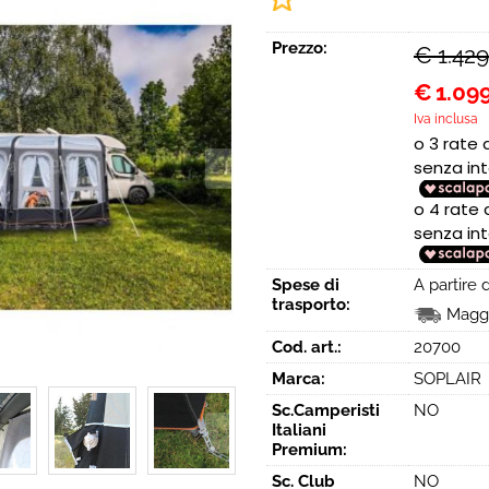
Prezzo:
€ 1.42
€
1.09
Iva inclusa
Spese di
A partire
trasporto:
Maggi
Cod. art.:
20700
Marca:
SOPLAIR
Sc.Camperisti
NO
Italiani
Premium:
Sc. Club
NO