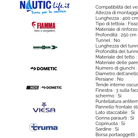
Compatibilità del v
Altezza di montaggi
Lunghezza : 400 c
Tipo di tettoia : Fiss
Materiale di rinforzo
Profondità : 250 cm
Tunnel : No
Lunghezza del tunn
Profondità del tunn
Materiale del tetto :
Materiale delle pare
Numero di giunchi :
Diametro dell'anell
Persiane : No
Tende interne oscur
Finestra : 3 sulla fac
schermo : Sì
Puntellatura antite
Pannello frontale sta
Lato staccabile : Sì
Gonna paraurti : Sì
Copriruota : Sì
Sardine : Sì
Borsa portaoggetti : 