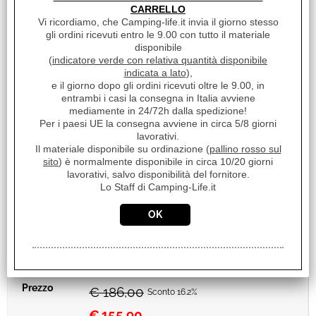
CARRELLO
Disponibile
Vi ricordiamo, che Camping-life.it invia il giorno stesso
gli ordini ricevuti entro le 9.00 con tutto il materiale
disponibile
(
indicatore verde con relativa quantità disponibile
indicata a lato
),
e il giorno dopo gli ordini ricevuti oltre le 9.00, in
entrambi i casi la consegna in Italia avviene
mediamente in 24/72h dalla spedizione!
Per i paesi UE la consegna avviene in circa 5/8 giorni
lavorativi.
Il materiale disponibile su ordinazione (
pallino rosso sul
sito
) è normalmente disponibile in circa 10/20 giorni
lavorativi, salvo disponibilità del fornitore.
Lo Staff di Camping-Life.it
VERANDINA LATERALE PER VERANDE
CARAVAN SOPLAIR
€ 186,00
Sconto 16.2%
€
155,90