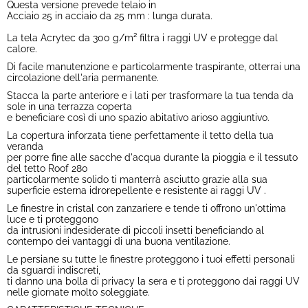
Questa versione prevede telaio in
Acciaio 25 in acciaio da 25 mm : lunga durata.
La tela Acrytec da 300 g/m² filtra i raggi UV e protegge dal
calore.
Di facile manutenzione e particolarmente traspirante, otterrai una
circolazione dell'aria permanente.
Stacca la parte anteriore e i lati per trasformare la tua tenda da
sole in una terrazza coperta
e beneficiare così di uno spazio abitativo arioso aggiuntivo.
La copertura inforzata tiene perfettamente il tetto della tua
veranda
per porre fine alle sacche d'acqua durante la pioggia e il tessuto
del tetto Roof 280
particolarmente solido ti manterrà asciutto grazie alla sua
superficie esterna idrorepellente e resistente ai raggi UV .
Le finestre in cristal con zanzariere e tende ti offrono un'ottima
luce e ti proteggono
da intrusioni indesiderate di piccoli insetti beneficiando al
contempo dei vantaggi di una buona ventilazione.
Le persiane su tutte le finestre proteggono i tuoi effetti personali
da sguardi indiscreti,
ti danno una bolla di privacy la sera e ti proteggono dai raggi UV
nelle giornate molto soleggiate.