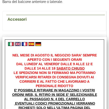
Barra del balcone anteriore o laterale.
Accessori
NEL MESE DI AGOSTO IL NEGOZIO SARA' SEMPRE
APERTO CON I SEGUENTI ORARI
DAL LUNEDI' AL VENERDI' DALLE 9 ALLE 12 E
DALLE 14 ALLE 18
SABATO CHIUSO
LE SPEDIZIONI NON SI FERMANO MA POTRANNO
VERIFICARSI RITARDI DI CONSEGNA DOVUTI AI
CUCINOTTO/ANNESSO PER VERANDE
CORRIERI E AL FATTO CHE LAVORIAMO A
SOPLAIR SUNRISE
PERSONALE RIDOTTO
E' POSSIBILE RITIRARE IN MAGAZZINO I VOSTRI
€ 545,00
Sconto 22%
ORDINI WEB, IL RITIRO IN SEDE E' SELEZIONABILE
AL PASSAGGIO N. 4 DEL CARRELLO
€
425,00
EVENTUALI CODICI PROMOZIONALI VERRANNO
Iva inclusa
RICHIESTI SOLO NELL'ULTIMA PAGINA DEL