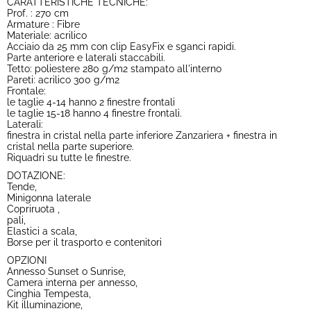
CARATTERISTICHE TECNICHE:
Prof. : 270 cm
Armature : Fibre
Materiale: acrilico
Acciaio da 25 mm con clip EasyFix e sganci rapidi.
Parte anteriore e laterali staccabili.
Tetto: poliestere 280 g/m2 stampato all'interno
Pareti: acrilico 300 g/m2
Frontale:
le taglie 4-14 hanno 2 finestre frontali
le taglie 15-18 hanno 4 finestre frontali.
Laterali:
finestra in cristal nella parte inferiore Zanzariera + finestra in
cristal nella parte superiore.
Riquadri su tutte le finestre.
DOTAZIONE:
Tende,
Minigonna laterale
Copriruota ,
pali,
Elastici a scala,
Borse per il trasporto e contenitori
OPZIONI
Annesso Sunset o Sunrise,
Camera interna per annesso,
Cinghia Tempesta,
Kit illuminazione,