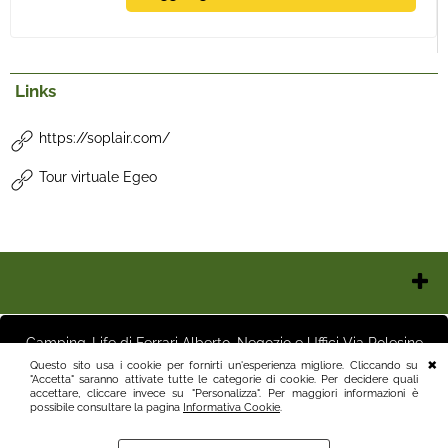
Links
https://soplair.com/
Tour virtuale Egeo
Chi Siamo
Contatti e Orari
Camping-Life di Ferrari Alberto, Negozio e Uffici Via Polesine
Pagamenti
16 25125 Brescia (BS) Magazzino Via Friuli 3 25125 Brescia (BS)
Questo sito usa i cookie per fornirti un'esperienza migliore. Cliccando su
Italia P.I.03411250982 info@camping-life.it tel.3887818400
"Accetta" saranno attivate tutte le categorie di cookie. Per decidere quali
Spedizioni
accettare, cliccare invece su "Personalizza". Per maggiori informazioni è
Recesso e Condizioni
possibile consultare la pagina
Informativa Cookie
.
Informativa Privacy