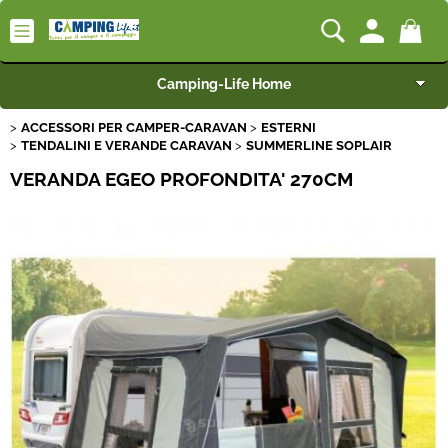
Camping-Life Home
ACCESSORI PER CAMPER-CARAVAN
ESTERNI
Articoli per Camper e Caravan
TENDALINI E VERANDE CARAVAN
SUMMERLINE SOPLAIR
VERANDA EGEO PROFONDITA' 270CM
Articoli per Furgonati e Van
Speciale Arredo
Campeggio e Giardino
BEST SELLER
Rimorchi
Nautica