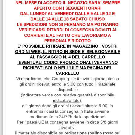
NEL MESE DI AGOSTO IL NEGOZIO SARA' SEMPRE
APERTO CON I SEGUENTI ORARI
DAL LUNEDI' AL VENERDI' DALLE 9 ALLE 12 E
I clienti che hanno acquistato questo prodotto,
DALLE 14 ALLE 18
SABATO CHIUSO
hanno scelto anche questi articoli
LE SPEDIZIONI NON SI FERMANO MA POTRANNO
VERIFICARSI RITARDI DI CONSEGNA DOVUTI AI
CORRIERI E AL FATTO CHE LAVORIAMO A
PERSONALE RIDOTTO
E' POSSIBILE RITIRARE IN MAGAZZINO I VOSTRI
ORDINI WEB, IL RITIRO IN SEDE E' SELEZIONABILE
AL PASSAGGIO N. 4 DEL CARRELLO
EVENTUALI CODICI PROMOZIONALI VERRANNO
RICHIESTI SOLO NELL'ULTIMA PAGINA DEL
CARRELLO
Vi ricordiamo, che Camping-life.it invia il giorno stesso
gli ordini ricevuti entro le 9.00 con tutto il materiale
DISGREGANTE PER WC
AQUA KEM BLUE SACHETS
disponibile
(
indicatore verde con relativa quantità disponibile
€ 24,28
Sconto 51%
indicata a lato
),
e il giorno dopo gli ordini ricevuti oltre le 9.00, in
€
11,90
entrambi i casi la consegna in Italia avviene
Iva inclusa
mediamente in 24/72h dalla spedizione!
Per i paesi UE la consegna avviene in circa 5/8 giorni
lavorativi.
Il materiale disponibile su ordinazione (
pallino rosso sul