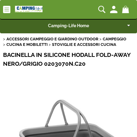
Camping-Life Home
ACCESSORI CAMPEGGIO E GIARDINO OUTDOOR
CAMPEGGIO
Articoli per Camper e Caravan
CUCINA E MOBILETTI
STOVIGLIE E ACCESSORI CUCINA
BACINELLA IN SILICONE HODALL FOLD-AWAY
Articoli per Furgonati e Van
NERO/GRIGIO 0203070N.C20
Speciale Arredo
Campeggio e Giardino
BEST SELLER
Rimorchi
Nautica