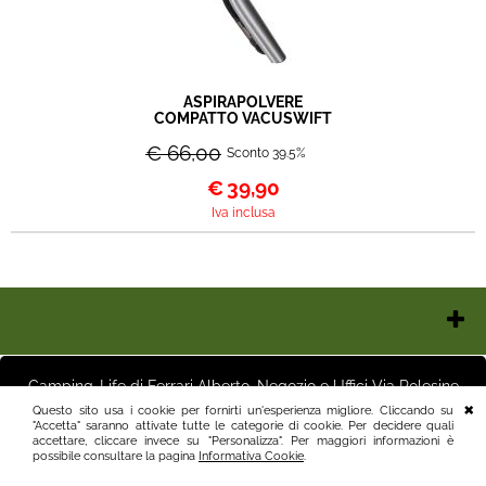
ASPIRAPOLVERE
COMPATTO VACUSWIFT
€ 66,00
Sconto 39.5%
€
39,90
Iva inclusa
Chi Siamo
Contatti e Orari
Camping-Life di Ferrari Alberto, Negozio e Uffici Via Polesine
Pagamenti
16 25125 Brescia (BS) Magazzino Via Friuli 3 25125 Brescia (BS)
Questo sito usa i cookie per fornirti un'esperienza migliore. Cliccando su
Italia P.I.03411250982 info@camping-life.it tel.3887818400
"Accetta" saranno attivate tutte le categorie di cookie. Per decidere quali
Spedizioni
accettare, cliccare invece su "Personalizza". Per maggiori informazioni è
Recesso e Condizioni
possibile consultare la pagina
Informativa Cookie
.
Informativa Privacy