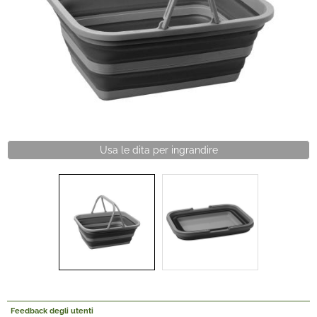
Offerte Del mese
Fineserie e Occasioni
Convenzioni
La nostra Officina
Usa le dita per ingrandire
Veicoli Pronta consegna
Lavora Con Noi
Feedback degli utenti