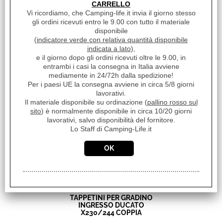
CARRELLO
Vi ricordiamo, che Camping-life.it invia il giorno stesso
gli ordini ricevuti entro le 9.00 con tutto il materiale
disponibile
(
indicatore verde con relativa quantità disponibile
TAPPETINO CABINA
indicata a lato
),
DUCATO X230 DAL 1994 AL
e il giorno dopo gli ordini ricevuti oltre le 9.00, in
2001
entrambi i casi la consegna in Italia avviene
mediamente in 24/72h dalla spedizione!
€ 30,50
Sconto 27.9%
Per i paesi UE la consegna avviene in circa 5/8 giorni
€
lavorativi.
22,00
Il materiale disponibile su ordinazione (
pallino rosso sul
Iva inclusa
sito
) è normalmente disponibile in circa 10/20 giorni
lavorativi, salvo disponibilità del fornitore.
Lo Staff di Camping-Life.it
TAPPETINI PER GRADINO
INGRESSO DUCATO
X230/244 COPPIA