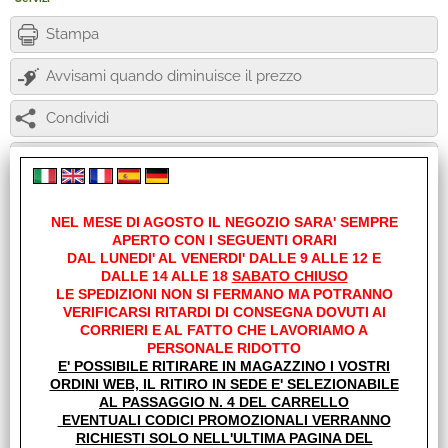
Stampa
Avvisami quando diminuisce il prezzo
Condividi
Richiedi informazioni
Appendiabiti 8 ganci
NEL MESE DI AGOSTO IL NEGOZIO SARA' SEMPRE
Dimensioni 60x9.5cm
APERTO CON I SEGUENTI ORARI
DAL LUNEDI' AL VENERDI' DALLE 9 ALLE 12 E
DALLE 14 ALLE 18
SABATO CHIUSO
LE SPEDIZIONI NON SI FERMANO MA POTRANNO
VERIFICARSI RITARDI DI CONSEGNA DOVUTI AI
I clienti che hanno acquistato questo prodotto,
CORRIERI E AL FATTO CHE LAVORIAMO A
hanno scelto anche questi articoli
PERSONALE RIDOTTO
E' POSSIBILE RITIRARE IN MAGAZZINO I VOSTRI
ORDINI WEB, IL RITIRO IN SEDE E' SELEZIONABILE
AL PASSAGGIO N. 4 DEL CARRELLO
EVENTUALI CODICI PROMOZIONALI VERRANNO
RICHIESTI SOLO NELL'ULTIMA PAGINA DEL