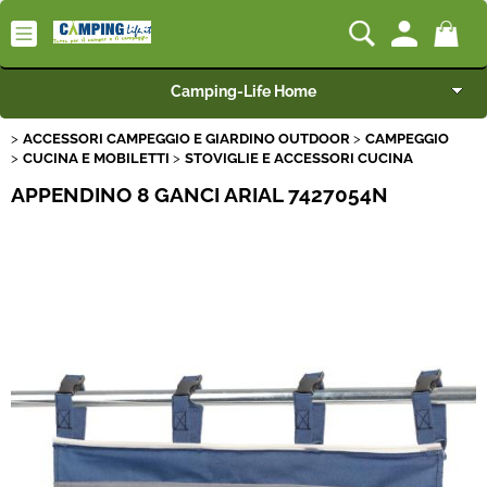
Camping-Life Home
ACCESSORI CAMPEGGIO E GIARDINO OUTDOOR
CAMPEGGIO
Articoli per Camper e Caravan
CUCINA E MOBILETTI
STOVIGLIE E ACCESSORI CUCINA
APPENDINO 8 GANCI ARIAL 7427054N
Articoli per Furgonati e Van
Speciale Arredo
Campeggio e Giardino
BEST SELLER
Rimorchi
Nautica