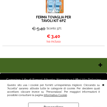
FERMA TOVAGLIA PER
TAVOLI KIT 6PZ
€ 5,40
Sconto 37%
€
3,40
Iva inclusa
Chi Siamo
Contatti e Orari
Camping-Life di Ferrari Alberto, Negozio e Uffici Via Polesine
Pagamenti
16 25125 Brescia (BS) Magazzino Via Friuli 3 25125 Brescia (BS)
Questo sito usa i cookie per fornirti un'esperienza migliore. Cliccando su
Italia P.I.03411250982 info@camping-life.it tel.3887818400
"Accetta" saranno attivate tutte le categorie di cookie. Per decidere quali
Spedizioni
accettare, cliccare invece su "Personalizza". Per maggiori informazioni è
Recesso e Condizioni
possibile consultare la pagina
Informativa Cookie
.
Informativa Privacy