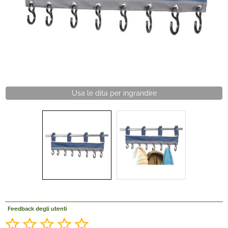
Offerte Del mese
Fineserie e Occasioni
Convenzioni
Usa le dita per ingrandire
La nostra Officina
Veicoli Pronta consegna
Lavora Con Noi
Feedback degli utenti