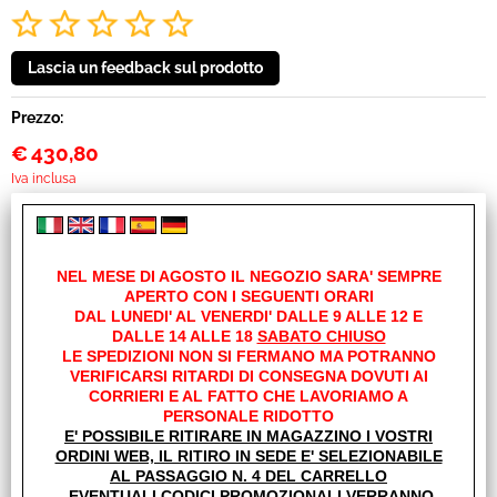
Prezzo:
€
430,80
Iva inclusa
Spese di trasporto:
NEL MESE DI AGOSTO IL NEGOZIO SARA' SEMPRE
APERTO CON I SEGUENTI ORARI
A partire da
€ 15,01
Iva inclusa
DAL LUNEDI' AL VENERDI' DALLE 9 ALLE 12 E
Maggiori dettagli
DALLE 14 ALLE 18
SABATO CHIUSO
LE SPEDIZIONI NON SI FERMANO MA POTRANNO
Cod. art.:
VERIFICARSI RITARDI DI CONSEGNA DOVUTI AI
CORRIERI E AL FATTO CHE LAVORIAMO A
21674
PERSONALE RIDOTTO
E' POSSIBILE RITIRARE IN MAGAZZINO I VOSTRI
Marca:
ORDINI WEB, IL RITIRO IN SEDE E' SELEZIONABILE
AL-KO
AL PASSAGGIO N. 4 DEL CARRELLO
EVENTUALI CODICI PROMOZIONALI VERRANNO