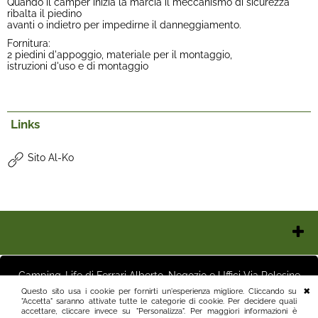
Quando il camper inizia la marcia il meccanismo di sicurezza
ribalta il piedino
avanti o indietro per impedirne il danneggiamento.
Fornitura:
2 piedini d'appoggio, materiale per il montaggio,
istruzioni d'uso e di montaggio
Links
Sito Al-Ko
Chi Siamo
Contatti e Orari
Camping-Life di Ferrari Alberto, Negozio e Uffici Via Polesine
Pagamenti
16 25125 Brescia (BS) Magazzino Via Friuli 3 25125 Brescia (BS)
Questo sito usa i cookie per fornirti un'esperienza migliore. Cliccando su
Italia P.I.03411250982 info@camping-life.it tel.3887818400
"Accetta" saranno attivate tutte le categorie di cookie. Per decidere quali
Spedizioni
accettare, cliccare invece su "Personalizza". Per maggiori informazioni è