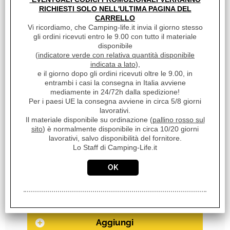
Sc.Camperisti Italiani Premium:
RICHIESTI SOLO NELL'ULTIMA PAGINA DEL
CARRELLO
SI
Vi ricordiamo, che Camping-life.it invia il giorno stesso
gli ordini ricevuti entro le 9.00 con tutto il materiale
Sc. Club Convenzionati:
disponibile
NO
(
indicatore verde con relativa quantità disponibile
indicata a lato
),
Unità di misura:
e il giorno dopo gli ordini ricevuti oltre le 9.00, in
entrambi i casi la consegna in Italia avviene
CP
mediamente in 24/72h dalla spedizione!
Per i paesi UE la consegna avviene in circa 5/8 giorni
Disponibilità:
lavorativi.
Disponibile su Ordinazione in circa 10/20gg (Tempistica
Il materiale disponibile su ordinazione (
pallino rosso sul
indicativa non vincolante)
sito
) è normalmente disponibile in circa 10/20 giorni
lavorativi, salvo disponibilità del fornitore.
Da ordinare al Fornitore 10-20gg
Lo Staff di Camping-Life.it
Peso:
19,000 Kg