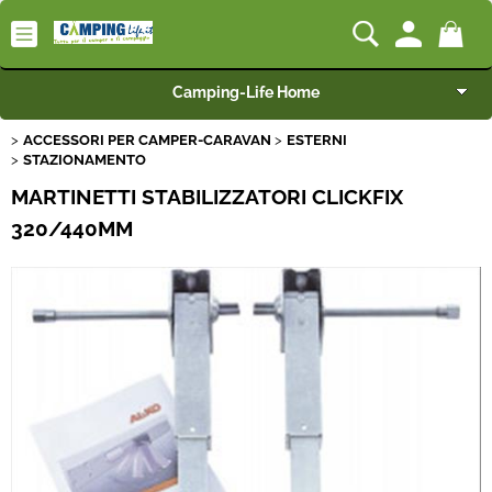
Camping-Life Home
ACCESSORI PER CAMPER-CARAVAN
ESTERNI
Articoli per Camper e Caravan
STAZIONAMENTO
MARTINETTI STABILIZZATORI CLICKFIX
Articoli per Furgonati e Van
320/440MM
Speciale Arredo
Campeggio e Giardino
BEST SELLER
Rimorchi
Nautica