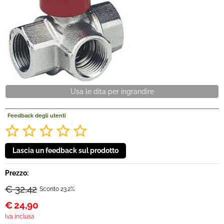
Offerte Del mese
Fineserie e Occasioni
Convenzioni
Usa le dita per ingrandire
La nostra Officina
Feedback degli utenti
Veicoli Pronta consegna
Lavora Con Noi
Prezzo:
€ 32,42
Sconto 23.2%
€
24,90
Iva inclusa