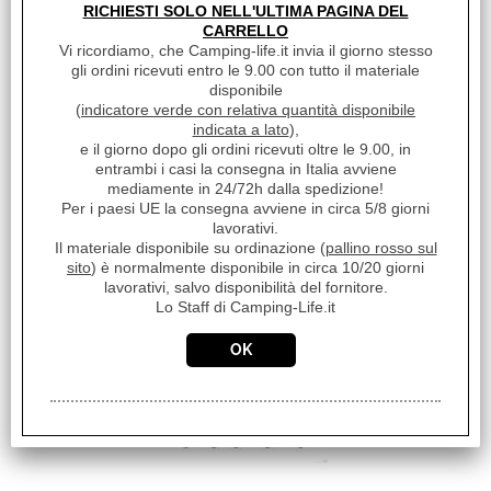
RICHIESTI SOLO NELL'ULTIMA PAGINA DEL
CARRELLO
Vi ricordiamo, che Camping-life.it invia il giorno stesso
gli ordini ricevuti entro le 9.00 con tutto il materiale
disponibile
(
indicatore verde con relativa quantità disponibile
indicata a lato
),
e il giorno dopo gli ordini ricevuti oltre le 9.00, in
entrambi i casi la consegna in Italia avviene
mediamente in 24/72h dalla spedizione!
RUBINETTO IN LINEA
Per i paesi UE la consegna avviene in circa 5/8 giorni
ATTACCHI RAPIDI 12MM
lavorativi.
Il materiale disponibile su ordinazione (
pallino rosso sul
€ 9,91
Sconto 20.3%
sito
) è normalmente disponibile in circa 10/20 giorni
€
7,90
lavorativi, salvo disponibilità del fornitore.
Lo Staff di Camping-Life.it
Iva inclusa