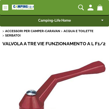
Camping-Life Home
ACCESSORI PER CAMPER-CARAVAN
ACQUA E TOILETTE
Articoli per Camper e Caravan
SERBATOI
VALVOLA A TRE VIE FUNZIONAMENTO A L F1/2
Articoli per Furgonati e Van
Speciale Arredo
Campeggio e Giardino
BEST SELLER
Rimorchi
Nautica