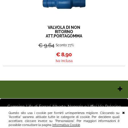
VALVOLA DI NON
RITORNO
ATT.PORTAGOMMA
€ 9,64
Sconto 7.7%
€
8,90
Iva inclusa
Chi Siamo
Contatti e Orari
Camping-Life di Ferrari Alberto, Negozio e Uffici Via Polesine
Pagamenti
16 25125 Brescia (BS) Magazzino Via Friuli 3 25125 Brescia (BS)
Questo sito usa i cookie per fornirti un'esperienza migliore. Cliccando su
Italia P.I.03411250982 info@camping-life.it tel.3887818400
"Accetta" saranno attivate tutte le categorie di cookie. Per decidere quali
Spedizioni
accettare, cliccare invece su "Personalizza". Per maggiori informazioni è
Recesso e Condizioni
possibile consultare la pagina
Informativa Cookie
.