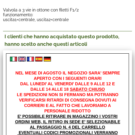
Valvola a 3 vie in ottone con filetti F1/2
funzionamento:
uscita1+centrale, uscita2+centrale
I clienti che hanno acquistato questo prodotto,
hanno scelto anche questi articoli
NEL MESE DI AGOSTO IL NEGOZIO SARA' SEMPRE
APERTO CON I SEGUENTI ORARI
DAL LUNEDI' AL VENERDI' DALLE 9 ALLE 12 E
DALLE 14 ALLE 18
SABATO CHIUSO
LE SPEDIZIONI NON SI FERMANO MA POTRANNO
VERIFICARSI RITARDI DI CONSEGNA DOVUTI AI
RACCORDO
CORRIERI E AL FATTO CHE LAVORIAMO A
PORTAGOMMA 13MM
PERSONALE RIDOTTO
1/2M C/GUARNIZIONE E
E' POSSIBILE RITIRARE IN MAGAZZINO I VOSTRI
GHIERA
ORDINI WEB, IL RITIRO IN SEDE E' SELEZIONABILE
€
3,30
AL PASSAGGIO N. 4 DEL CARRELLO
EVENTUALI CODICI PROMOZIONALI VERRANNO
Iva inclusa