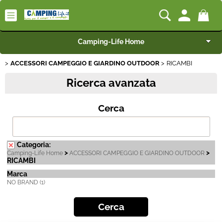
Camping-Life Home
ACCESSORI CAMPEGGIO E GIARDINO OUTDOOR
RICAMBI
Articoli per Camper e Caravan
Ricerca avanzata
Articoli per Furgonati e Van
Cerca
Speciale Arredo
Campeggio e Giardino
Categoria:
>
>
Camping-Life Home
ACCESSORI CAMPEGGIO E GIARDINO OUTDOOR
RICAMBI
BEST SELLER
Marca
NO BRAND (1)
Rimorchi
Nautica