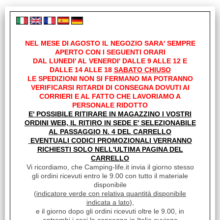
1 risultati trovati (20 per pagina - 1 in totale)
Offerte Del mese
NEL MESE DI AGOSTO IL NEGOZIO SARA' SEMPRE
Fineserie e Occasioni
APERTO CON I SEGUENTI ORARI
DAL LUNEDI' AL VENERDI' DALLE 9 ALLE 12 E
Ordina per:
DALLE 14 ALLE 18
SABATO CHIUSO
Convenzioni
LE SPEDIZIONI NON SI FERMANO MA POTRANNO
VERIFICARSI RITARDI DI CONSEGNA DOVUTI AI
CORRIERI E AL FATTO CHE LAVORIAMO A
La nostra Officina
PERSONALE RIDOTTO
E' POSSIBILE RITIRARE IN MAGAZZINO I VOSTRI
Veicoli Pronta consegna
ORDINI WEB, IL RITIRO IN SEDE E' SELEZIONABILE
AL PASSAGGIO N. 4 DEL CARRELLO
EVENTUALI CODICI PROMOZIONALI VERRANNO
Lavora Con Noi
RICHIESTI SOLO NELL'ULTIMA PAGINA DEL
CARRELLO
Vi ricordiamo, che Camping-life.it invia il giorno stesso
gli ordini ricevuti entro le 9.00 con tutto il materiale
disponibile
PIEDINO IN GOMMA PER SEDIE PER TUBO
(
indicatore verde con relativa quantità disponibile
DIAM.25MM
indicata a lato
),
Cod. art.:
e il giorno dopo gli ordini ricevuti oltre le 9.00, in