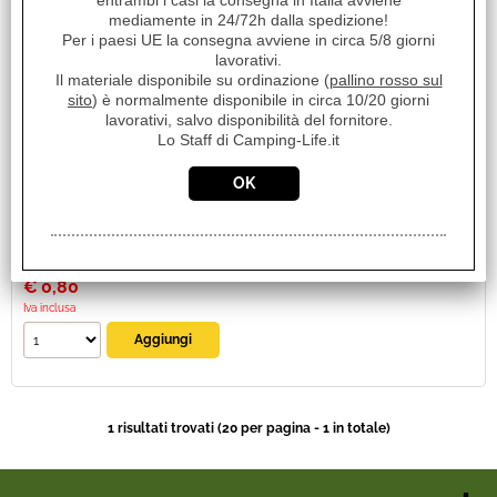
entrambi i casi la consegna in Italia avviene
19749
mediamente in 24/72h dalla spedizione!
Marca:
Per i paesi UE la consegna avviene in circa 5/8 giorni
lavorativi.
NO BRAND
Il materiale disponibile su ordinazione (
pallino rosso sul
Unità di misura:
sito
) è normalmente disponibile in circa 10/20 giorni
PZ
lavorativi, salvo disponibilità del fornitore.
Lo Staff di Camping-Life.it
Sc.Club Convenzionati:
SI
PIEDINO IN GOMMA PER SEDIE PER TUBO DIAM.25MM
Disponibilità:
Disponibile
Prezzo:
€
0,80
Iva inclusa
1 risultati trovati (20 per pagina - 1 in totale)