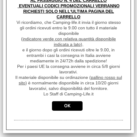
AL PASSAGGIO N. 4 DEL CARRELLO
AVVOLGITORE
OSCURANTE ZANZARIERA
EVENTUALI CODICI PROMOZIONALI VERRANNO
TIPO FS
RICHIESTI SOLO NELL'ULTIMA PAGINA DEL
CARRELLO
€ 4,80
Sconto 23%
Vi ricordiamo, che Camping-life.it invia il giorno stesso
gli ordini ricevuti entro le 9.00 con tutto il materiale
€
3,70
disponibile
Iva inclusa
(
indicatore verde con relativa quantità disponibile
indicata a lato
),
e il giorno dopo gli ordini ricevuti oltre le 9.00, in
entrambi i casi la consegna in Italia avviene
mediamente in 24/72h dalla spedizione!
Per i paesi UE la consegna avviene in circa 5/8 giorni
lavorativi.
Il materiale disponibile su ordinazione (
pallino rosso sul
sito
) è normalmente disponibile in circa 10/20 giorni
lavorativi, salvo disponibilità del fornitore.
CAMINO A FUNGO PER
Lo Staff di Camping-Life.it
CAPPA ASPIRANTE
D.60MM
€ 10,92
Sconto 36.8%
€
6,90
Iva inclusa