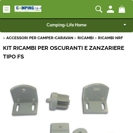
Camping-Life Home
ACCESSORI PER CAMPER-CARAVAN
RICAMBI
RICAMBI NRF
Articoli per Camper e Caravan
KIT RICAMBI PER OSCURANTI E ZANZARIERE
Articoli per Furgonati e Van
TIPO FS
Speciale Arredo
Campeggio e Giardino
BEST SELLER
Rimorchi
Nautica