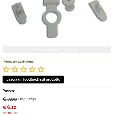
Offerte Del mese
Fineserie e Occasioni
Convenzioni
La nostra Officina
Feedback degli utenti
Veicoli Pronta consegna
Lavora Con Noi
Prezzo:
€ 7,00
Sconto 12.9%
€
6,10
Iva inclusa