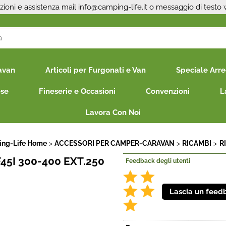
zioni e assistenza mail
info@camping-life.it
o messaggio di testo
S
avan
Articoli per Furgonati e Van
Speciale Arr
Per co
il nom
ese
Fineserie e Occasioni
Convenzioni
L
poi cl
Lavora Con Noi
ng-Life Home
ACCESSORI PER CAMPER-CARAVAN
RICAMBI
R
45I 300-400 EXT.250
Feedback degli utenti
Ha