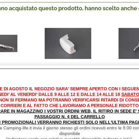
anno acquistato questo prodotto, hanno scelto anche q
45I 300-
KIT CUFFIA SX F45I
KIT SNOD
50 07
POLAR 98655-014
F45TI 
01A
€ 23,67
€ 19,03
nto 31.9%
Sconto 24.4%
E DI AGOSTO IL NEGOZIO SARA' SEMPRE APERTO CON I SEGUEN
EDI' AL VENERDI' DALLE 9 ALLE 12 E DALLE 14 ALLE 18
SABATO
,40
€
17,90
€
 NON SI FERMANO MA POTRANNO VERIFICARSI RITARDI DI CONS
sa
Iva inclusa
Iva
CORRIERI E AL FATTO CHE LAVORIAMO A PERSONALE RIDOTTO
RARE IN MAGAZZINO I VOSTRI ORDINI WEB, IL RITIRO IN SEDE E
PASSAGGIO N. 4 DEL CARRELLO
I PROMOZIONALI VERRANNO RICHIESTI SOLO NELL'ULTIMA PAG
 Camping-life.it invia il giorno stesso gli ordini ricevuti entro le 9.00 con
disponibile