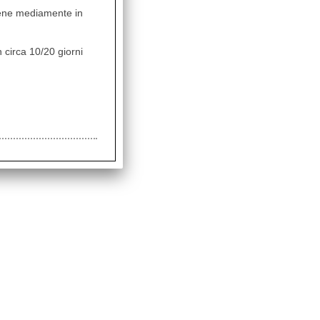
vviene mediamente in
TA FRONT.DX
 circa 10/20 giorni
LAR 05139A01-
conto 31.8%
8,40
 inclusa