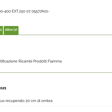
0-400 EXT.250 07 05577A01-
1)
Altro (7)
ntificazione Ricambi Prodotti Fiamma
2021
lus recuperato 20 cm di ombra