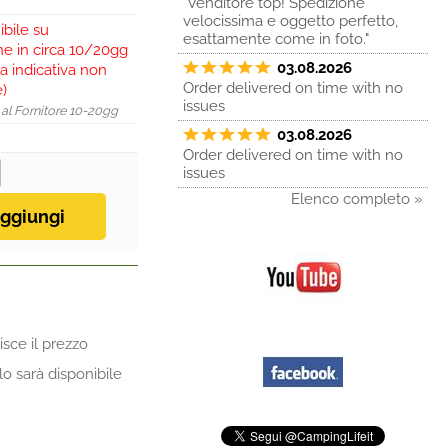
"Venditore top! Spedizione
velocissima e oggetto perfetto,
ibile su
esattamente come in foto."
ne in circa 10/20gg
03.08.2026
a indicativa non
Order delivered on time with no
e)
issues
 al Fornitore 10-20gg
03.08.2026
Order delivered on time with no
issues
Elenco completo »
sce il prezzo
lo sarà disponibile