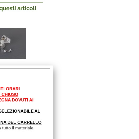
uesti articoli
O PALINA SX
98655-054
Sconto 40.1%
TI ORARI
 CHIUSO
11,40
EGNA DOVUTI AI
 inclusa
' SELEZIONABILE AL
INA DEL CARRELLO
 tutto il materiale