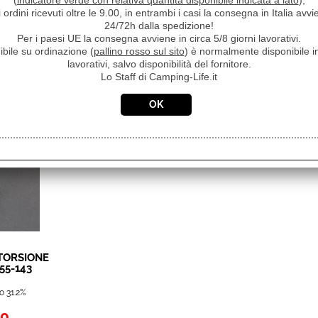
(
indicatore verde con relativa quantità disponibile indicata a lato
),
i ordini ricevuti oltre le 9.00, in entrambi i casi la consegna in Italia a
24/72h dalla spedizione!
Per i paesi UE la consegna avviene in circa 5/8 giorni lavorativi.
DX F45I
KIT SNODO PALINA DX
SPALLET
ibile su ordinazione (
pallino rosso sul sito
) è normalmente disponibile in
74-01C
F45TI 98655-056
F45I 05 PO
lavorativi, salvo disponibilità del fornitore.
Lo Staff di Camping-Life.it
€ 19,03
€ 12,32
o 58.1%
Sconto 40.1%
S
00
€
11,40
€
sa
Iva inclusa
Iva
 TORSIONE
55-143
o 31.2%
40