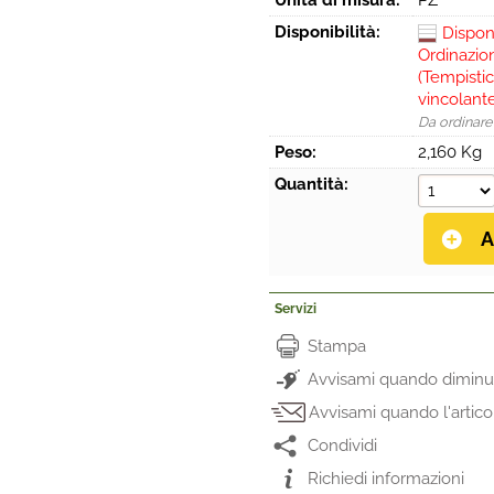
Unità di misura:
PZ
Disponibilità:
Dispon
Ordinazio
(Tempistic
vincolant
Da ordinare
Peso:
2,160 Kg
Quantità:
Servizi
Stampa
Avvisami quando diminui
Avvisami quando l'artico
Condividi
Richiedi informazioni