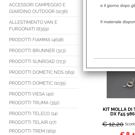
ACCESSORI CAMPEGGIO E
e il giorno dopo gl
GIARDINO OUTDOOR (1036)
KIT CUFFIA 
Il materiale dispon
ALLESTIMENTO VAN E
POLAR 042
FURGONATI (8359)
€ 28,67
Scont
PRODOTTI FIAMMA (4618)
€
12,
PRODOTTI BRUNNER (323)
Iva inclu
PRODOTTI SUNROAD (723)
PRODOTTI DOMETIC NDS (169)
PRODOTTI DOMETIC (1035)
PRODOTTI VIESA (40)
PRODOTTI TRUMA (352)
KIT MOLLA DI
PRODOTTI TELECO (14)
DX F45 986
PRODOTTI TELAIR (27)
€ 12,20
Scont
PRODOTTI TREM (169)
€
8,