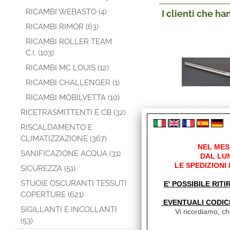
RICAMBI WEBASTO (4)
I clienti che h
RICAMBI RIMOR (63)
RICAMBI ROLLER TEAM
C.I. (103)
RICAMBI MC LOUIS (12)
RICAMBI CHALLENGER (1)
RICAMBI MOBILVETTA (10)
RICETRASMITTENTI E CB (32)
BRACCIO DX F
400 EXT.2
RISCALDAMENTO E
05577A
CLIMATIZZAZIONE (367)
€ 270,84
Sco
NEL MES
SANIFICAZIONE ACQUA (31)
DAL LUN
€
184
LE SPEDIZIONI
SICUREZZA (51)
Iva inclu
STUOIE OSCURANTI TESSUTI
E' POSSIBILE RITI
COPERTURE (621)
EVENTUALI CODIC
SIGILLANTI E INCOLLANTI
Vi ricordiamo, che
(53)