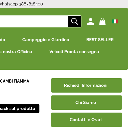
 whatsapp 3887818400
ono già registrato
Sono un nuovo cliente
edo
Campeggio e Giardino
BEST SELLER
mpletare l'ordine inserisci
Se non sei ancora registrato sul
e utente e la password e
nostro sito clicca sul pulsante
a nostra Officina
Veicoli Pronta consegna
icca sul pulsante "Accedi"
"Registrati"
E-mail:
Password:
ICAMBI FIAMMA
Richiedi Informazioni
Chi Siamo
i perso la password?
Contatti e Orari