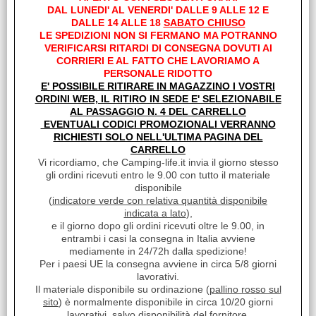
DAL LUNEDI' AL VENERDI' DALLE 9 ALLE 12 E
DALLE 14 ALLE 18
SABATO CHIUSO
LE SPEDIZIONI NON SI FERMANO MA POTRANNO
VERIFICARSI RITARDI DI CONSEGNA DOVUTI AI
CORRIERI E AL FATTO CHE LAVORIAMO A
PERSONALE RIDOTTO
E' POSSIBILE RITIRARE IN MAGAZZINO I VOSTRI
ORDINI WEB, IL RITIRO IN SEDE E' SELEZIONABILE
AL PASSAGGIO N. 4 DEL CARRELLO
EVENTUALI CODICI PROMOZIONALI VERRANNO
INTERRUTTORE
RICHIESTI SOLO NELL'ULTIMA PAGINA DEL
LUMINOSO TONDO 12V
CARRELLO
20MM
Vi ricordiamo, che Camping-life.it invia il giorno stesso
gli ordini ricevuti entro le 9.00 con tutto il materiale
€ 5,37
Sconto 33%
disponibile
€
3,60
(
indicatore verde con relativa quantità disponibile
indicata a lato
),
Iva inclusa
e il giorno dopo gli ordini ricevuti oltre le 9.00, in
entrambi i casi la consegna in Italia avviene
mediamente in 24/72h dalla spedizione!
Per i paesi UE la consegna avviene in circa 5/8 giorni
lavorativi.
Il materiale disponibile su ordinazione (
pallino rosso sul
sito
) è normalmente disponibile in circa 10/20 giorni
lavorativi, salvo disponibilità del fornitore.