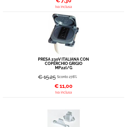
€
7,30
Iva inclusa
PRESA 230V ITALIANA CON
COPERCHIO GRIGIO
MP22I/G
€ 15,25
Sconto 27.8%
€
11,00
Iva inclusa