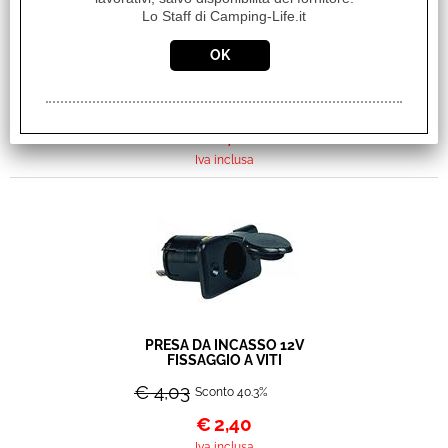
Lo Staff di Camping-Life.it
PRESA ACCENDISIGARI
21MM DA INCASSO FISS. A
GHIERA 20A
€ 8,05
Sconto 24.2%
€
6,10
Iva inclusa
PRESA DA INCASSO 12V
FISSAGGIO A VITI
€ 4,03
Sconto 40.3%
€
2,40
Iva inclusa