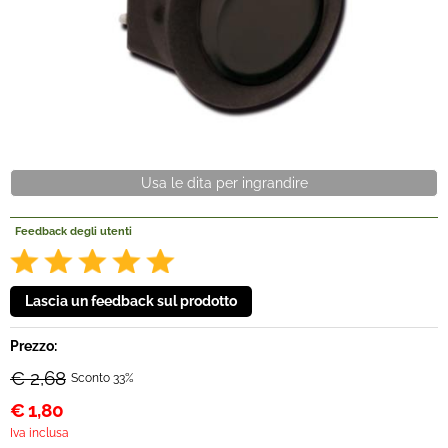
Offerte Del mese
Fineserie e Occasioni
Convenzioni
Usa le dita per ingrandire
La nostra Officina
Feedback degli utenti
Veicoli Pronta consegna
Lavora Con Noi
Prezzo:
€ 2,68
Sconto 33%
€
1,80
Iva inclusa