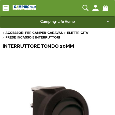
Camping-Life Home
ACCESSORI PER CAMPER-CARAVAN
ELETTRICITA'
Articoli per Camper e Caravan
PRESE INCASSO E INTERRUTTORI
INTERRUTTORE TONDO 20MM
Articoli per Furgonati e Van
Speciale Arredo
Campeggio e Giardino
BEST SELLER
Rimorchi
Nautica