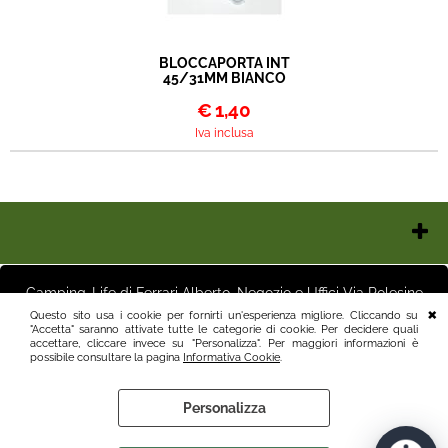
BLOCCAPORTA INT
45/31MM BIANCO
€
1,40
Iva inclusa
Chi Siamo
Contatti e Orari
Camping-Life di Ferrari Alberto, Negozio e Uffici Via Polesine
Pagamenti
16 25125 Brescia (BS) Magazzino Via Friuli 3 25125 Brescia (BS)
Questo sito usa i cookie per fornirti un'esperienza migliore. Cliccando su
Italia P.I.03411250982 info@camping-life.it tel.3887818400
"Accetta" saranno attivate tutte le categorie di cookie. Per decidere quali
Spedizioni
accettare, cliccare invece su "Personalizza". Per maggiori informazioni è
Recesso e Condizioni
possibile consultare la pagina
Informativa Cookie
.
Informativa Privacy
Personalizza
Informativa Cookie
Preferenze cookie