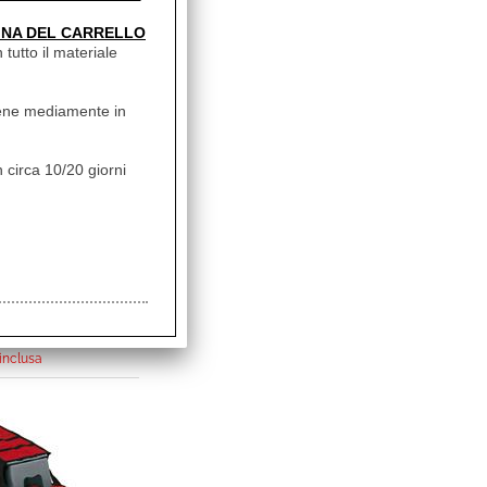
uesti articoli
INA DEL CARRELLO
 tutto il materiale
vviene mediamente in
 circa 10/20 giorni
IO CAMINO
S-3 DAL 06
L1013
31,00
 inclusa