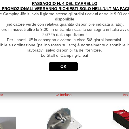
PASSAGGIO N. 4 DEL CARRELLO
anno acquistato questo prodotto, hanno scelto anche q
I PROMOZIONALI VERRANNO RICHIESTI SOLO NELL'ULTIMA PAG
 Camping-life.it invia il giorno stesso gli ordini ricevuti entro le 9.00 con
disponibile
(
indicatore verde con relativa quantità disponibile indicata a lato
),
i ordini ricevuti oltre le 9.00, in entrambi i casi la consegna in Italia a
24/72h dalla spedizione!
Per i paesi UE la consegna avviene in circa 5/8 giorni lavorativi.
ibile su ordinazione (
pallino rosso sul sito
) è normalmente disponibile in
lavorativi, salvo disponibilità del fornitore.
Lo Staff di Camping-Life.it
TEZIONE
CESTINO PORTARIFIUTI
130X60CM
PATTUMIERA A PARETE
31.5X18X31.5CM PILLAR
COPERCH
€ 24,90
XL 7427025N.C00
BOILER 
to 10%
Sconto 20.1%
RA
50
€
19,90
€
sa
Iva inclusa
Iva