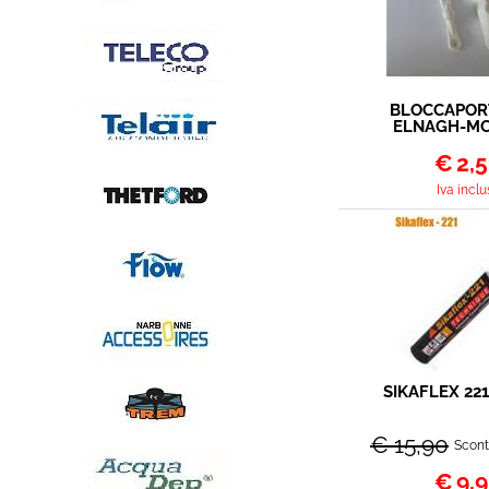
BLOCCAPORT
ELNAGH-MC
€
2,
Iva inclu
SIKAFLEX 22
€ 15,90
Scont
€
9,