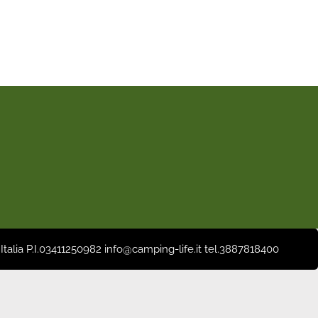
 Italia P.I.03411250982 info@camping-life.it tel.3887818400