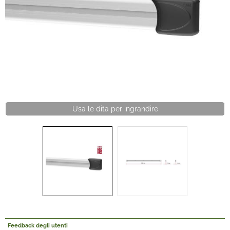
Offerte Del mese
Fineserie e Occasioni
Convenzioni
La nostra Officina
Usa le dita per ingrandire
Veicoli Pronta consegna
Lavora Con Noi
Feedback degli utenti