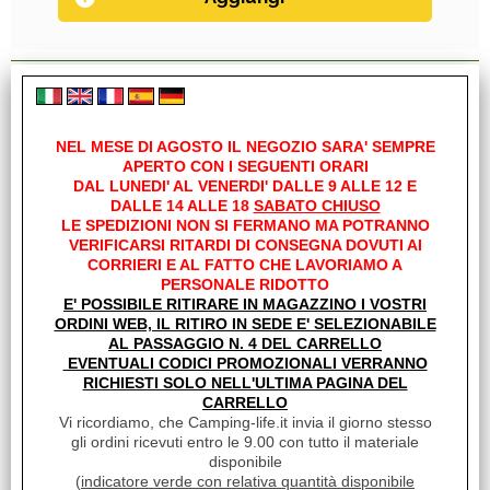
Servizi
Stampa
NEL MESE DI AGOSTO IL NEGOZIO SARA' SEMPRE
Avvisami quando diminuisce il prezzo
APERTO CON I SEGUENTI ORARI
DAL LUNEDI' AL VENERDI' DALLE 9 ALLE 12 E
Condividi
DALLE 14 ALLE 18
SABATO CHIUSO
LE SPEDIZIONI NON SI FERMANO MA POTRANNO
VERIFICARSI RITARDI DI CONSEGNA DOVUTI AI
Richiedi informazioni
CORRIERI E AL FATTO CHE LAVORIAMO A
PERSONALE RIDOTTO
E' POSSIBILE RITIRARE IN MAGAZZINO I VOSTRI
FIXING-BAR CARRY-BIKE
ORDINI WEB, IL RITIRO IN SEDE E' SELEZIONABILE
Coppia di barre di rinforzo lunghe 240 cm
AL PASSAGGIO N. 4 DEL CARRELLO
ideali per veicoli con pareti posteriori senza rinforzi interni.
EVENTUALI CODICI PROMOZIONALI VERRANNO
RICHIESTI SOLO NELL'ULTIMA PAGINA DEL
Links
CARRELLO
Vi ricordiamo, che Camping-life.it invia il giorno stesso
gli ordini ricevuti entro le 9.00 con tutto il materiale
Sito Fiamma
disponibile
(
indicatore verde con relativa quantità disponibile
Istruzioni installazione