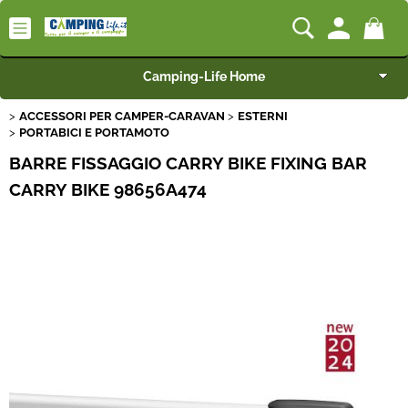
Camping-Life Home
ACCESSORI PER CAMPER-CARAVAN
ESTERNI
Articoli per Camper e Caravan
PORTABICI E PORTAMOTO
BARRE FISSAGGIO CARRY BIKE FIXING BAR
Articoli per Furgonati e Van
CARRY BIKE 98656A474
Speciale Arredo
Campeggio e Giardino
BEST SELLER
Rimorchi
Nautica