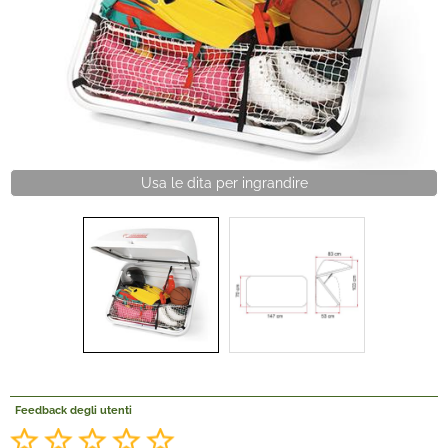
Offerte Del mese
Fineserie e Occasioni
Convenzioni
Usa le dita per ingrandire
La nostra Officina
Veicoli Pronta consegna
Lavora Con Noi
Feedback degli utenti