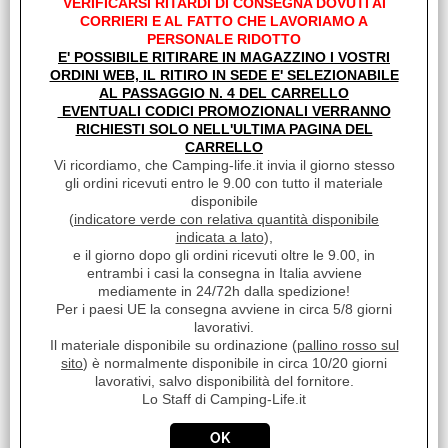
VERIFICARSI RITARDI DI CONSEGNA DOVUTI AI
CORRIERI E AL FATTO CHE LAVORIAMO A
PERSONALE RIDOTTO
E' POSSIBILE RITIRARE IN MAGAZZINO I VOSTRI
ORDINI WEB, IL RITIRO IN SEDE E' SELEZIONABILE
AL PASSAGGIO N. 4 DEL CARRELLO
EVENTUALI CODICI PROMOZIONALI VERRANNO
RICHIESTI SOLO NELL'ULTIMA PAGINA DEL
CARRELLO
Vi ricordiamo, che Camping-life.it invia il giorno stesso
gli ordini ricevuti entro le 9.00 con tutto il materiale
disponibile
(
indicatore verde con relativa quantità disponibile
indicata a lato
),
KIT COPERCHIO ULTRA-BOX 500 98654-
e il giorno dopo gli ordini ricevuti oltre le 9.00, in
043
entrambi i casi la consegna in Italia avviene
mediamente in 24/72h dalla spedizione!
€ 574,62
Sconto 28.6%
Per i paesi UE la consegna avviene in circa 5/8 giorni
lavorativi.
€
410,00
Il materiale disponibile su ordinazione (
pallino rosso sul
Iva inclusa
sito
) è normalmente disponibile in circa 10/20 giorni
lavorativi, salvo disponibilità del fornitore.
Disponibile su Ordinazione in circa
Lo Staff di Camping-Life.it
10/20gg (Tempistica indicativa non
vincolante)