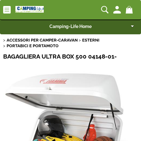
Camping-Life Home
ACCESSORI PER CAMPER-CARAVAN
ESTERNI
Articoli per Camper e Caravan
PORTABICI E PORTAMOTO
BAGAGLIERA ULTRA BOX 500 04148-01-
Articoli per Furgonati e Van
Speciale Arredo
Campeggio e Giardino
BEST SELLER
Rimorchi
Nautica