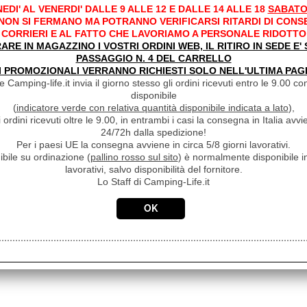
EDI' AL VENERDI' DALLE 9 ALLE 12 E DALLE 14 ALLE 18
SABATO
 NON SI FERMANO MA POTRANNO VERIFICARSI RITARDI DI CONS
CORRIERI E AL FATTO CHE LAVORIAMO A PERSONALE RIDOTTO
RARE IN MAGAZZINO I VOSTRI ORDINI WEB, IL RITIRO IN SEDE E
PASSAGGIO N. 4 DEL CARRELLO
I PROMOZIONALI VERRANNO RICHIESTI SOLO NELL'ULTIMA PAG
 Camping-life.it invia il giorno stesso gli ordini ricevuti entro le 9.00 con
disponibile
(
indicatore verde con relativa quantità disponibile indicata a lato
),
i ordini ricevuti oltre le 9.00, in entrambi i casi la consegna in Italia a
24/72h dalla spedizione!
Per i paesi UE la consegna avviene in circa 5/8 giorni lavorativi.
ibile su ordinazione (
pallino rosso sul sito
) è normalmente disponibile in
lavorativi, salvo disponibilità del fornitore.
Lo Staff di Camping-Life.it