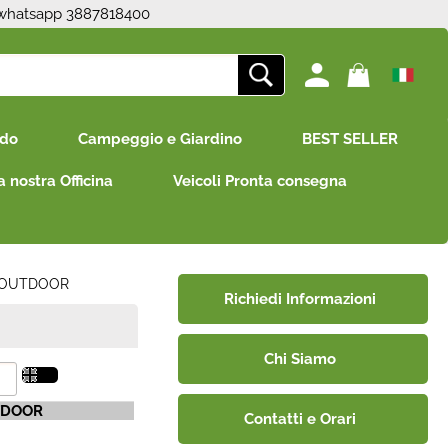
 whatsapp 3887818400
ono già registrato
Sono un nuovo cliente
edo
Campeggio e Giardino
BEST SELLER
mpletare l'ordine inserisci
Se non sei ancora registrato sul
e utente e la password e
nostro sito clicca sul pulsante
a nostra Officina
Veicoli Pronta consegna
icca sul pulsante "Accedi"
"Registrati"
E-mail:
Password:
OUTDOOR
Richiedi Informazioni
Chi Siamo
i perso la password?
TDOOR
Contatti e Orari