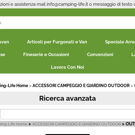
zioni e assistenza mail
info@camping-life.it
o messaggio di testo
S
avan
Articoli per Furgonati e Van
Speciale Arr
Per co
il nom
ese
Fineserie e Occasioni
Convenzioni
L
poi cl
Lavora Con Noi
ng-Life Home
ACCESSORI CAMPEGGIO E GIARDINO OUTDOOR
Ricerca avanzata
Ha
>
> OU
ing-Life Home
ACCESSORI CAMPEGGIO E GIARDINO OUTDOOR