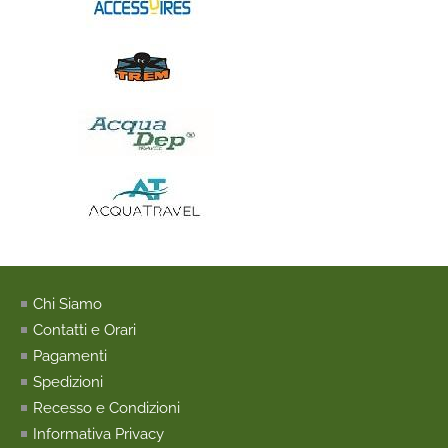
Chi Siamo
Contatti e Orari
Pagamenti
Spedizioni
Recesso e Condizioni
Informativa Privacy