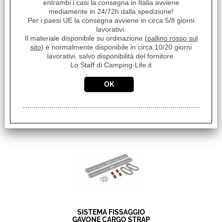
entrambi i casi la consegna in Italia avviene
mediamente in 24/72h dalla spedizione!
Per i paesi UE la consegna avviene in circa 5/8 giorni
lavorativi.
Il materiale disponibile su ordinazione (
pallino rosso sul
sito
) è normalmente disponibile in circa 10/20 giorni
OSCURANTE TERMICO
lavorativi, salvo disponibilità del fornitore.
ESTERNO VETRI 8MM
Lo Staff di Camping-Life.it
ACCOPPIABILE DUCATO
X290 DAL 2014
€ 105,56
Sconto 16%
€
88,70
Iva inclusa
SISTEMA FISSAGGIO
GAVONE CARGO STRAP