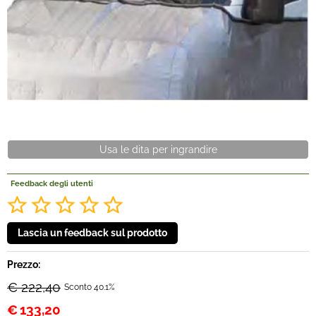
Offerte Del mese
Fineserie e Occasioni
Convenzioni
La nostra Officina
Usa le dita per ingrandire
Veicoli Pronta consegna
Feedback degli utenti
Lavora Con Noi
Prezzo:
€ 222,40
Sconto 40.1%
€
133,20