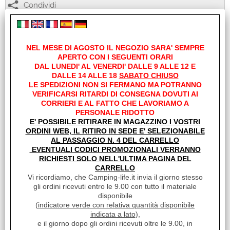
Condividi
Richiedi informazioni
NEL MESE DI AGOSTO IL NEGOZIO SARA' SEMPRE
Oscurante Termico Esterno, da accoppiare con protezioni vetri predisposta per
APERTO CON I SEGUENTI ORARI
accoppiamento.
DAL LUNEDI' AL VENERDI' DALLE 9 ALLE 12 E
ideale nel periodo invernale perchè evita la formazione di ghiaccio sul lato
DALLE 14 ALLE 18
SABATO CHIUSO
interno del parabrezza
LE SPEDIZIONI NON SI FERMANO MA POTRANNO
Sacca di Trasporto e kit di fissaggio incluso
VERIFICARSI RITARDI DI CONSEGNA DOVUTI AI
CORRIERI E AL FATTO CHE LAVORIAMO A
PERSONALE RIDOTTO
Links
E' POSSIBILE RITIRARE IN MAGAZZINO I VOSTRI
ORDINI WEB, IL RITIRO IN SEDE E' SELEZIONABILE
Sito NRF
AL PASSAGGIO N. 4 DEL CARRELLO
EVENTUALI CODICI PROMOZIONALI VERRANNO
RICHIESTI SOLO NELL'ULTIMA PAGINA DEL
CARRELLO
I clienti che hanno acquistato questo prodotto,
Vi ricordiamo, che Camping-life.it invia il giorno stesso
hanno scelto anche questi articoli
gli ordini ricevuti entro le 9.00 con tutto il materiale
disponibile
(
indicatore verde con relativa quantità disponibile
indicata a lato
),
e il giorno dopo gli ordini ricevuti oltre le 9.00, in