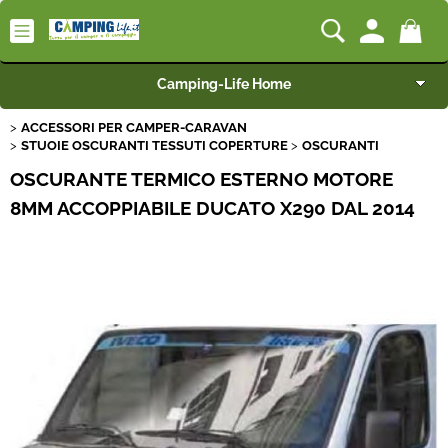
Camping-Life Home
ACCESSORI PER CAMPER-CARAVAN
Articoli per Camper e Caravan
STUOIE OSCURANTI TESSUTI COPERTURE
OSCURANTI
OSCURANTE TERMICO ESTERNO MOTORE
Articoli per Furgonati e Van
8MM ACCOPPIABILE DUCATO X290 DAL 2014
Speciale Arredo
Campeggio e Giardino
BEST SELLER
Rimorchi
Nautica