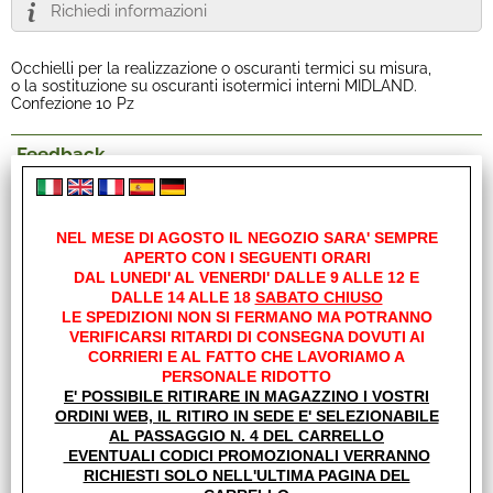
Richiedi informazioni
Occhielli per la realizzazione o oscuranti termici su misura,
o la sostituzione su oscuranti isotermici interni MIDLAND.
Confezione 10 Pz
Feedback
02.05.2020
FRA
NEL MESE DI AGOSTO IL NEGOZIO SARA' SEMPRE
Buoni
APERTO CON I SEGUENTI ORARI
DAL LUNEDI' AL VENERDI' DALLE 9 ALLE 12 E
DALLE 14 ALLE 18
SABATO CHIUSO
LE SPEDIZIONI NON SI FERMANO MA POTRANNO
I clienti che hanno acquistato questo prodotto,
VERIFICARSI RITARDI DI CONSEGNA DOVUTI AI
hanno scelto anche questi articoli
CORRIERI E AL FATTO CHE LAVORIAMO A
PERSONALE RIDOTTO
E' POSSIBILE RITIRARE IN MAGAZZINO I VOSTRI
ORDINI WEB, IL RITIRO IN SEDE E' SELEZIONABILE
AL PASSAGGIO N. 4 DEL CARRELLO
EVENTUALI CODICI PROMOZIONALI VERRANNO
RICHIESTI SOLO NELL'ULTIMA PAGINA DEL