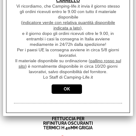
CARRELLO
Vi ricordiamo, che Camping-life.it invia il giorno stesso
gli ordini ricevuti entro le 9.00 con tutto il materiale
disponibile
(
indicatore verde con relativa quantità disponibile
OSCURANTE TERMICO
TESSUTO TRAPUNTATO 7
indicata a lato
),
STRATI PER INTERNI H
e il giorno dopo gli ordini ricevuti oltre le 9.00, in
158CM
entrambi i casi la consegna in Italia avviene
mediamente in 24/72h dalla spedizione!
€ 27,46
Sconto 37.4%
Per i paesi UE la consegna avviene in circa 5/8 giorni
€
17,20
lavorativi.
Il materiale disponibile su ordinazione (
pallino rosso sul
Iva inclusa
sito
) è normalmente disponibile in circa 10/20 giorni
lavorativi, salvo disponibilità del fornitore.
Lo Staff di Camping-Life.it
FETTUCCIA PER
RIFINITURA OSCURANTI
TERMICI H 40MM GRIGIA