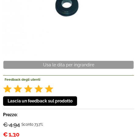
Offerte Del mese
Fineserie e Occasioni
Convenzioni
La nostra Officina
Usa le dita per ingrandire
Veicoli Pronta consegna
Feedback degli utenti
Lavora Con Noi
Prezzo:
€ 4,94
Sconto 73.7%
€
1,30