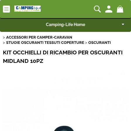
Camping-Life Home
ACCESSORI PER CAMPER-CARAVAN
Articoli per Camper e Caravan
STUOIE OSCURANTI TESSUTI COPERTURE
OSCURANTI
KIT OCCHIELLI DI RICAMBIO PER OSCURANTI
Articoli per Furgonati e Van
MIDLAND 10PZ
Speciale Arredo
Campeggio e Giardino
BEST SELLER
Rimorchi
Nautica