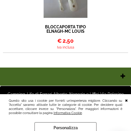
BLOCCAPORTA TIPO
ELNAGH-MC LOUIS
€
2,50
Iva inclusa
Chi Siamo
Contatti e Orari
Camping-Life di Ferrari Alberto, Negozio e Uffici Via Polesine
Pagamenti
16 25125 Brescia (BS) Magazzino Via Friuli 3 25125 Brescia (BS)
Questo sito usa i cookie per fornirti un'esperienza migliore. Cliccando su
Italia P.I.03411250982 info@camping-life.it tel.3887818400
"Accetta" saranno attivate tutte le categorie di cookie. Per decidere quali
Spedizioni
accettare, cliccare invece su "Personalizza". Per maggiori informazioni è
Recesso e Condizioni
possibile consultare la pagina
Informativa Cookie
.
Informativa Privacy
Personalizza
Informativa Cookie
Preferenze cookie