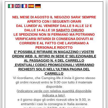
PESCANTE PER RISCALDATORI WEBASTO
NEL MESE DI AGOSTO IL NEGOZIO SARA' SEMPRE
PER SERBATOIO DUCATO X250 X290
APERTO CON I SEGUENTI ORARI
€
59,90
DAL LUNEDI' AL VENERDI' DALLE 9 ALLE 12 E
DALLE 14 ALLE 18
SABATO CHIUSO
Iva inclusa
LE SPEDIZIONI NON SI FERMANO MA POTRANNO
VERIFICARSI RITARDI DI CONSEGNA DOVUTI AI
Disponibile su Ordinazione in circa
CORRIERI E AL FATTO CHE LAVORIAMO A
10/20gg (Tempistica indicativa non
PERSONALE RIDOTTO
vincolante)
E' POSSIBILE RITIRARE IN MAGAZZINO I VOSTRI
ORDINI WEB, IL RITIRO IN SEDE E' SELEZIONABILE
AL PASSAGGIO N. 4 DEL CARRELLO
EVENTUALI CODICI PROMOZIONALI VERRANNO
RICHIESTI SOLO NELL'ULTIMA PAGINA DEL
CARRELLO
Vi ricordiamo, che Camping-life.it invia il giorno stesso
gli ordini ricevuti entro le 9.00 con tutto il materiale
disponibile
(
indicatore verde con relativa quantità disponibile
indicata a lato
),
e il giorno dopo gli ordini ricevuti oltre le 9.00, in
entrambi i casi la consegna in Italia avviene