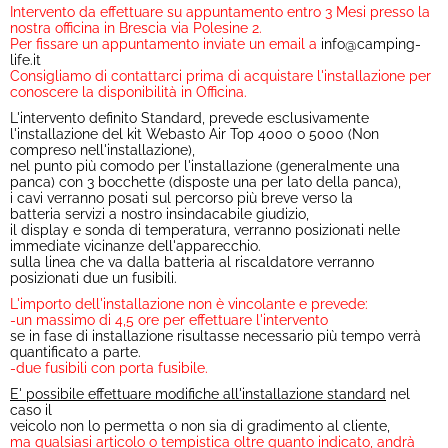
Intervento da effettuare su appuntamento entro 3 Mesi presso la
nostra officina in Brescia via Polesine 2.
Per fissare un appuntamento inviate un email a
info@camping-
life.it
Consigliamo di contattarci prima di acquistare l'installazione per
conoscere la disponibilità in Officina.
L'intervento definito Standard, prevede esclusivamente
l'installazione del kit Webasto Air Top 4000 o 5000 (Non
compreso nell'installazione),
nel punto più comodo per l'installazione (generalmente una
panca) con 3 bocchette (disposte una per lato della panca),
i cavi verranno posati sul percorso più breve verso la
batteria servizi a nostro insindacabile giudizio,
il display e sonda di temperatura, verranno posizionati nelle
immediate vicinanze dell'apparecchio.
sulla linea che va dalla batteria al riscaldatore verranno
posizionati due un fusibili.
L'importo dell'installazione non è vincolante e prevede:
-un massimo di 4,5 ore per effettuare l'intervento
se in fase di installazione risultasse necessario più tempo verrà
quantificato a parte.
-due fusibili con porta fusibile.
E' possibile effettuare modifiche all'installazione standard
nel
caso il
veicolo non lo permetta o non sia di gradimento al cliente,
ma qualsiasi articolo o tempistica oltre quanto indicato, andrà