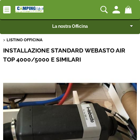
La nostra Officina
LISTINO OFFICINA
Camping-Life Home
INSTALLAZIONE STANDARD WEBASTO AIR
Articoli per Camper e Caravan
TOP 4000/5000 E SIMILARI
Articoli per Furgonati e Van
Speciale Arredo
Campeggio e Giardino
BEST SELLER
Rimorchi