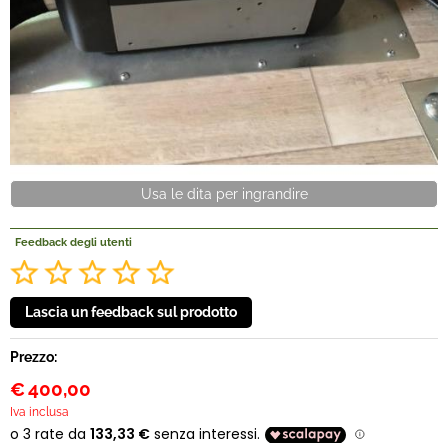
Nautica
Offerte Del mese
Fineserie e Occasioni
Convenzioni
Feedback degli utenti
Veicoli Pronta consegna
Lavora Con Noi
Prezzo:
€
400,00
Iva inclusa