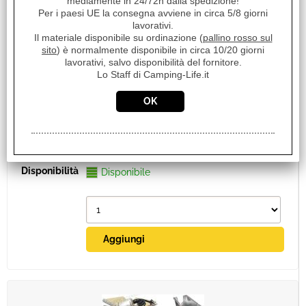
mediamente in 24/72h dalla spedizione!
Per i paesi UE la consegna avviene in circa 5/8 giorni
lavorativi.
Il materiale disponibile su ordinazione (
pallino rosso sul
sito
) è normalmente disponibile in circa 10/20 giorni
lavorativi, salvo disponibilità del fornitore.
RISCALDATORE A GASOLIO AUTOTERM AIR
Lo Staff di Camping-Life.it
4D 4000W BOX IN KIT COMPLETO CON
COMANDO ROTATIVO
€ 1.150,00
Sconto 23.9%
€
875,00
Iva inclusa
Disponibile