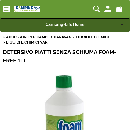
Camping-Life Home
ACCESSORI PER CAMPER-CARAVAN
LIQUIDI E CHIMICI
Articoli per Camper e Caravan
LIQUIDI E CHIMICI VARI
DETERSIVO PIATTI SENZA SCHIUMA FOAM-
Articoli per Furgonati e Van
FREE 1LT
Speciale Arredo
Campeggio e Giardino
BEST SELLER
Rimorchi
Nautica