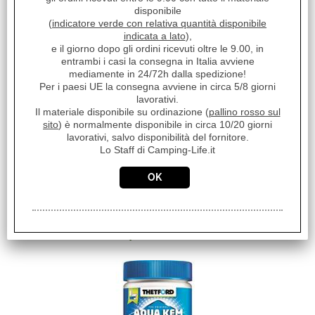
disponibile
04.02.2016
(
indicatore verde con relativa quantità disponibile
VEN
indicata a lato
),
efficace
e il giorno dopo gli ordini ricevuti oltre le 9.00, in
entrambi i casi la consegna in Italia avviene
26.01.2016
mediamente in 24/72h dalla spedizione!
Per i paesi UE la consegna avviene in circa 5/8 giorni
ANT
lavorativi.
buon prodotto
Il materiale disponibile su ordinazione (
pallino rosso sul
sito
) è normalmente disponibile in circa 10/20 giorni
04.09.2015
lavorativi, salvo disponibilità del fornitore.
Lo Staff di Camping-Life.it
POR
Consegna rapida e negozio serio e affidabile
I clienti che hanno acquistato questo prodotto,
hanno scelto anche questi articoli