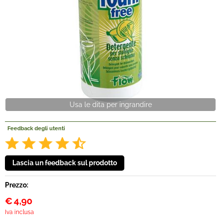
Offerte Del mese
Fineserie e Occasioni
Convenzioni
La nostra Officina
Usa le dita per ingrandire
Veicoli Pronta consegna
Feedback degli utenti
Lavora Con Noi
Prezzo:
€
4,90
Iva inclusa