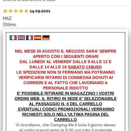
14.09.2021
MAZ
Ottimo
27.11.2018
VAG
Ottimo prodotto, prezzo eccellente.
NEL MESE DI AGOSTO IL NEGOZIO SARA' SEMPRE
APERTO CON I SEGUENTI ORARI
03.10.2018
DAL LUNEDI' AL VENERDI' DALLE 9 ALLE 12 E
DALLE 14 ALLE 18
SABATO CHIUSO
ZOR
LE SPEDIZIONI NON SI FERMANO MA POTRANNO
Ottimo prodotto efficace e profumato
VERIFICARSI RITARDI DI CONSEGNA DOVUTI AI
CORRIERI E AL FATTO CHE LAVORIAMO A
04.05.2018
PERSONALE RIDOTTO
E' POSSIBILE RITIRARE IN MAGAZZINO I VOSTRI
TOR
ORDINI WEB, IL RITIRO IN SEDE E' SELEZIONABILE
Sgrassa e facilita il risciacquo.
AL PASSAGGIO N. 4 DEL CARRELLO
EVENTUALI CODICI PROMOZIONALI VERRANNO
15.06.2017
RICHIESTI SOLO NELL'ULTIMA PAGINA DEL
DEL
CARRELLO
Vi ricordiamo, che Camping-life.it invia il giorno stesso
Come da descrizione
gli ordini ricevuti entro le 9.00 con tutto il materiale