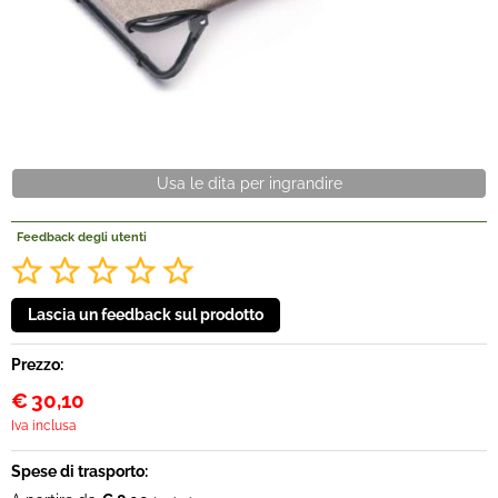
Offerte Del mese
Fineserie e Occasioni
Convenzioni
Usa le dita per ingrandire
La nostra Officina
Feedback degli utenti
Veicoli Pronta consegna
Lavora Con Noi
Prezzo:
€
30,10
Iva inclusa
Spese di trasporto: