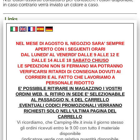
in caso contrario verrà inviato un colore a caso.
Links
Sito Best Friend
NEL MESE DI AGOSTO IL NEGOZIO SARA' SEMPRE
APERTO CON I SEGUENTI ORARI
I clienti che hanno acquistato questo prodotto,
DAL LUNEDI' AL VENERDI' DALLE 9 ALLE 12 E
DALLE 14 ALLE 18
SABATO CHIUSO
hanno scelto anche questi articoli
LE SPEDIZIONI NON SI FERMANO MA POTRANNO
VERIFICARSI RITARDI DI CONSEGNA DOVUTI AI
CORRIERI E AL FATTO CHE LAVORIAMO A
PERSONALE RIDOTTO
E' POSSIBILE RITIRARE IN MAGAZZINO I VOSTRI
ORDINI WEB, IL RITIRO IN SEDE E' SELEZIONABILE
AL PASSAGGIO N. 4 DEL CARRELLO
EVENTUALI CODICI PROMOZIONALI VERRANNO
RICHIESTI SOLO NELL'ULTIMA PAGINA DEL
CARRELLO
Vi ricordiamo, che Camping-life.it invia il giorno stesso
CARRELLO PIEGHEVOLE
gli ordini ricevuti entro le 9.00 con tutto il materiale
PICK UP
disponibile
€ 19,90
Sconto 20.1%
(
indicatore verde con relativa quantità disponibile