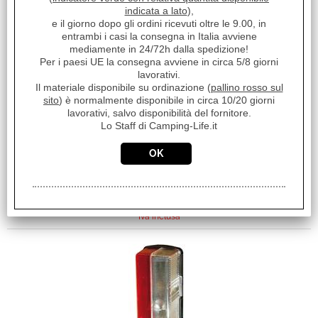
indicata a lato
),
€
15,90
e il giorno dopo gli ordini ricevuti oltre le 9.00, in
entrambi i casi la consegna in Italia avviene
Iva inclusa
mediamente in 24/72h dalla spedizione!
Per i paesi UE la consegna avviene in circa 5/8 giorni
lavorativi.
Il materiale disponibile su ordinazione (
pallino rosso sul
sito
) è normalmente disponibile in circa 10/20 giorni
lavorativi, salvo disponibilità del fornitore.
Lo Staff di Camping-Life.it
FUSIBILI ASSORTIMENTO
UNIVAL 22PZ + PINZA
€
5,90
Iva inclusa