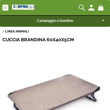
Campeggio e Giardino
LINEA ANIMALI
Camping-Life Home
CUCCIA BRANDINA 60X40X5CM
Articoli per Camper e Caravan
Articoli per Furgonati e Van
Speciale Arredo
BEST SELLER
Rimorchi
Nautica