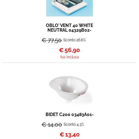
OBLO' VENT 40 WHITE
NEUTRAL 04329B02-
€ 77,50
Sconto 26.6%
€
56,90
Iva inclusa
BIDET C200 03483A01-
€ 14,00
Sconto 4.3%
€
13,40