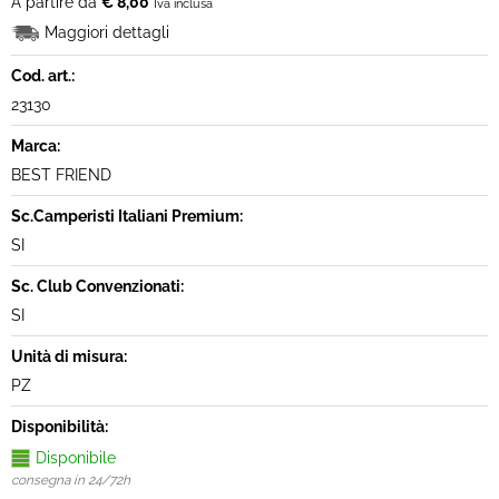
A partire da
€ 8,00
Iva inclusa
Maggiori dettagli
Cod. art.:
23130
Marca:
BEST FRIEND
Sc.Camperisti Italiani Premium:
SI
Sc. Club Convenzionati:
SI
Unità di misura:
PZ
Disponibilità:
Disponibile
consegna in 24/72h