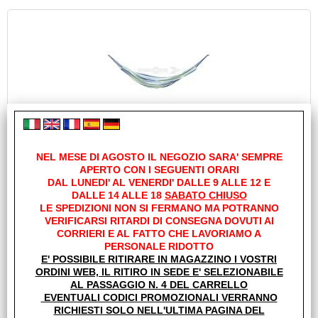
AMACA SOLEAD IN TESSUTO 0414012N.C29
Cod. art.:
NEL MESE DI AGOSTO IL NEGOZIO SARA' SEMPRE
APERTO CON I SEGUENTI ORARI
23298
DAL LUNEDI' AL VENERDI' DALLE 9 ALLE 12 E
Marca:
DALLE 14 ALLE 18
SABATO CHIUSO
BRUNNER
LE SPEDIZIONI NON SI FERMANO MA POTRANNO
VERIFICARSI RITARDI DI CONSEGNA DOVUTI AI
Unità di misura:
CORRIERI E AL FATTO CHE LAVORIAMO A
PZ
PERSONALE RIDOTTO
Sc.Club Convenzionati:
E' POSSIBILE RITIRARE IN MAGAZZINO I VOSTRI
ORDINI WEB, IL RITIRO IN SEDE E' SELEZIONABILE
NO
AL PASSAGGIO N. 4 DEL CARRELLO
Grazie al dolce dondolio di questa comodissima amaca in
EVENTUALI CODICI PROMOZIONALI VERRANNO
stile brasiliano lasciarsi lo stress quotidiano alle spalle è
RICHIESTI SOLO NELL'ULTIMA PAGINA DEL
facile. I colori caldi e [...]