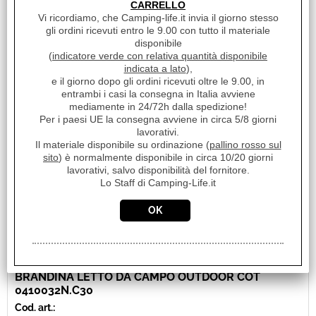
CARRELLO
Disponibilità:
Vi ricordiamo, che Camping-life.it invia il giorno stesso
Disponibile
gli ordini ricevuti entro le 9.00 con tutto il materiale
Prezzo:
disponibile
€ 59,90
(
indicatore verde con relativa quantità disponibile
Sconto 35.7%
indicata a lato
),
€
38,50
e il giorno dopo gli ordini ricevuti oltre le 9.00, in
Iva inclusa
entrambi i casi la consegna in Italia avviene
mediamente in 24/72h dalla spedizione!
Per i paesi UE la consegna avviene in circa 5/8 giorni
lavorativi.
Il materiale disponibile su ordinazione (
pallino rosso sul
sito
) è normalmente disponibile in circa 10/20 giorni
lavorativi, salvo disponibilità del fornitore.
Lo Staff di Camping-Life.it
BRANDINA LETTO DA CAMPO OUTDOOR COT
0410032N.C30
Cod. art.: