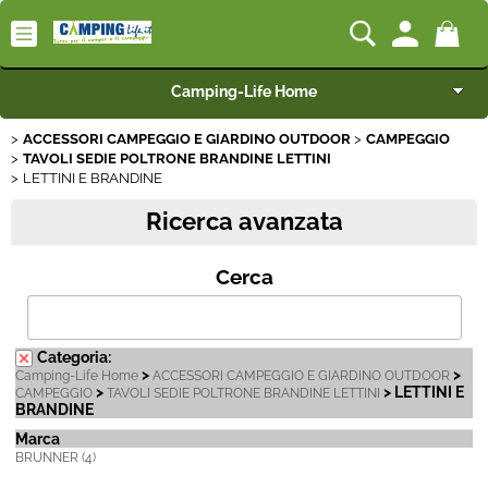
Camping-Life Home
ACCESSORI CAMPEGGIO E GIARDINO OUTDOOR
CAMPEGGIO
Articoli per Camper e Caravan
TAVOLI SEDIE POLTRONE BRANDINE LETTINI
LETTINI E BRANDINE
Articoli per Furgonati e Van
Ricerca avanzata
Speciale Arredo
Cerca
Campeggio e Giardino
Categoria:
BEST SELLER
>
>
Camping-Life Home
ACCESSORI CAMPEGGIO E GIARDINO OUTDOOR
>
> LETTINI E
CAMPEGGIO
TAVOLI SEDIE POLTRONE BRANDINE LETTINI
BRANDINE
Rimorchi
Marca
BRUNNER (4)
Nautica