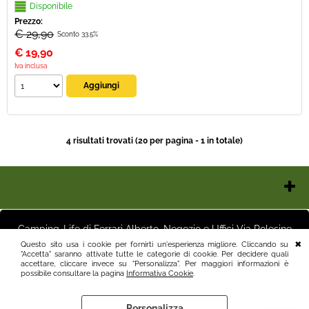
Disponibile
Prezzo:
€ 29,90
Sconto 33.5%
€
19,90
Iva inclusa
4 risultati trovati (20 per pagina - 1 in totale)
Chi Siamo
Contatti e Orari
Camping-Life di Ferrari Alberto, Negozio e Uffici Via Polesine
Pagamenti
16 25125 Brescia (BS) Magazzino Via Friuli 3 25125 Brescia (BS)
Questo sito usa i cookie per fornirti un'esperienza migliore. Cliccando su
Italia P.I.03411250982 info@camping-life.it tel.3887818400
"Accetta" saranno attivate tutte le categorie di cookie. Per decidere quali
Spedizioni
accettare, cliccare invece su "Personalizza". Per maggiori informazioni è
Recesso e Condizioni
possibile consultare la pagina
Informativa Cookie
.
Informativa Privacy
Personalizza